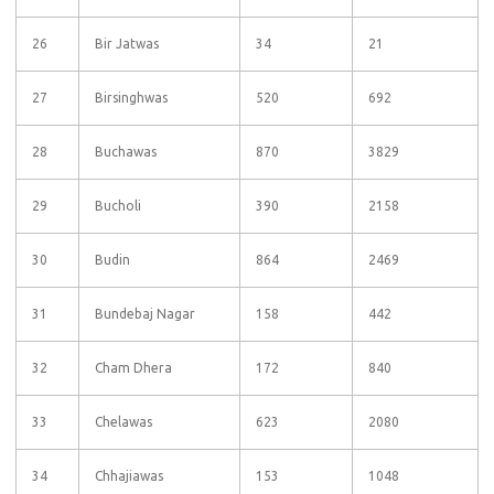
26
Bir Jatwas
34
21
27
Birsinghwas
520
692
28
Buchawas
870
3829
29
Bucholi
390
2158
30
Budin
864
2469
31
Bundebaj Nagar
158
442
32
Cham Dhera
172
840
33
Chelawas
623
2080
34
Chhajiawas
153
1048