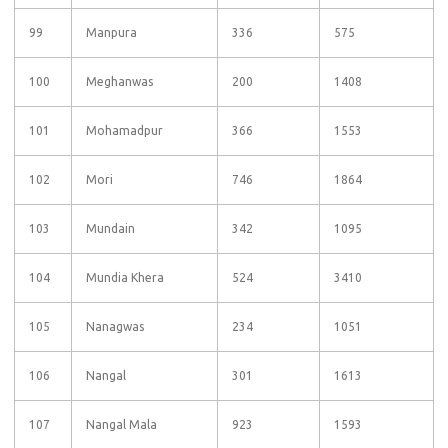
99
Manpura
336
575
100
Meghanwas
200
1408
101
Mohamadpur
366
1553
102
Mori
746
1864
103
Mundain
342
1095
104
Mundia Khera
524
3410
105
Nanagwas
234
1051
106
Nangal
301
1613
107
Nangal Mala
923
1593