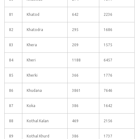
81
Khatod
642
2236
82
Khatodra
295
1686
83
Khera
209
1575
84
Kheri
1188
6457
85
Kherki
366
1776
86
Khudana
3861
7646
87
Koka
386
1642
88
Kothal Kalan
469
2156
89
Kothal Khurd
386
1737