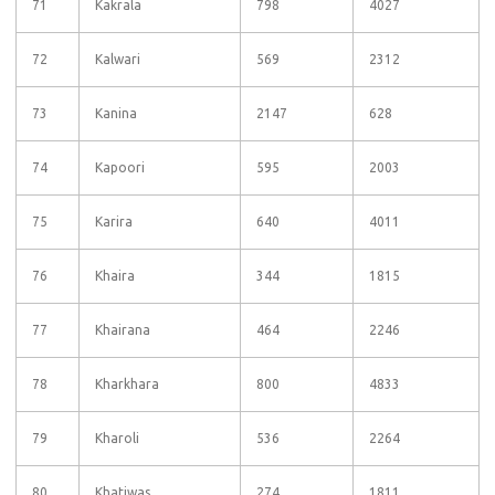
71
Kakrala
798
4027
72
Kalwari
569
2312
73
Kanina
2147
628
74
Kapoori
595
2003
75
Karira
640
4011
76
Khaira
344
1815
77
Khairana
464
2246
78
Kharkhara
800
4833
79
Kharoli
536
2264
80
Khatiwas
274
1811