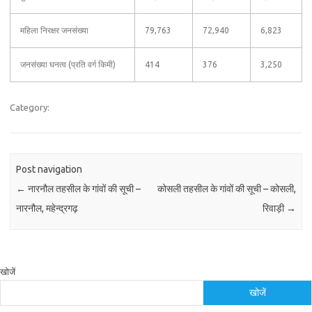
महिला निरक्षर जनसंख्या
79,763
72,940
6,823
जनसंख्या घनत्व (प्रति वर्ग किमी)
414
376
3,250
Category:
Post navigation
←
नारनौल तहसील के गांवों की सूची –
कोसली तहसील के गांवों की सूची – कोसली,
नारनौल, महेन्द्रगढ़
रिवाड़ी
→
खोजें
खोजें