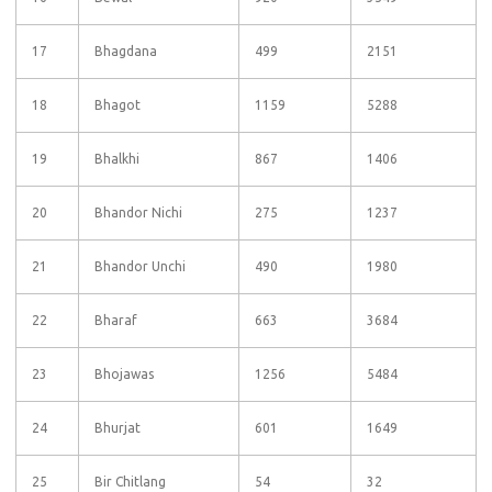
17
Bhagdana
499
2151
18
Bhagot
1159
5288
19
Bhalkhi
867
1406
20
Bhandor Nichi
275
1237
21
Bhandor Unchi
490
1980
22
Bharaf
663
3684
23
Bhojawas
1256
5484
24
Bhurjat
601
1649
25
Bir Chitlang
54
32