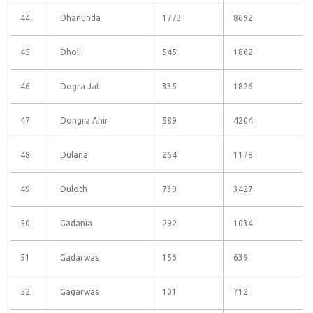
44
Dhanunda
1773
8692
45
Dholi
545
1862
46
Dogra Jat
335
1826
47
Dongra Ahir
589
4204
48
Dulana
264
1178
49
Duloth
730
3427
50
Gadania
292
1034
51
Gadarwas
156
639
52
Gagarwas
101
712