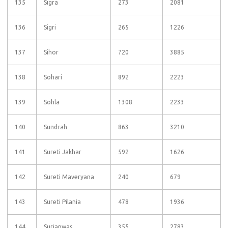
135
Sigra
273
2081
136
Sigri
265
1226
137
Sihor
720
3885
138
Sohari
892
2223
139
Sohla
1308
2233
140
Sundrah
863
3210
141
Sureti Jakhar
592
1626
142
Sureti Maveryana
240
679
143
Sureti Pilania
478
1936
144
Surjanwas
355
2783