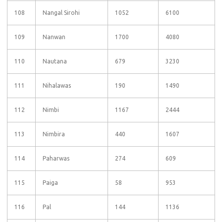
108
Nangal Sirohi
1052
6100
109
Nanwan
1700
4080
110
Nautana
679
3230
111
Nihalawas
190
1490
112
Nimbi
1167
2444
113
Nimbira
440
1607
114
Paharwas
274
609
115
Paiga
58
953
116
Pal
144
1136