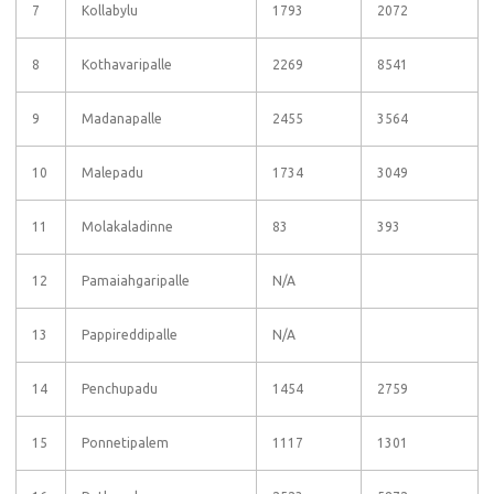
7
Kollabylu
1793
2072
8
Kothavaripalle
2269
8541
9
Madanapalle
2455
3564
10
Malepadu
1734
3049
11
Molakaladinne
83
393
12
Pamaiahgaripalle
N/A
13
Pappireddipalle
N/A
14
Penchupadu
1454
2759
15
Ponnetipalem
1117
1301