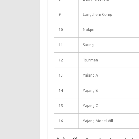
9
Longchem Comp
10
Nokpu
11
Saring
12
Tsurmen
13
Yajang A
14
Yajang B
15
Yajang C
16
Yajang Model Vill