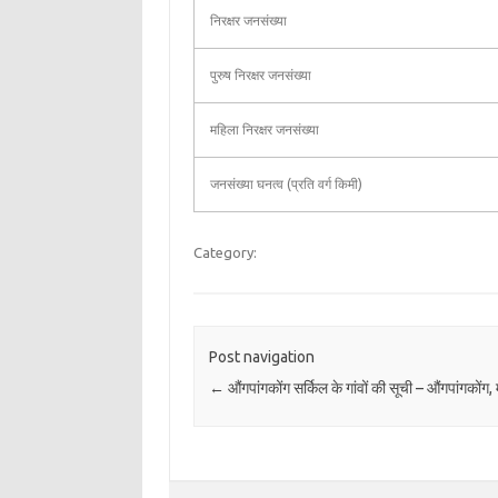
निरक्षर जनसंख्या
पुरुष निरक्षर जनसंख्या
महिला निरक्षर जनसंख्या
जनसंख्या घनत्व (प्रति वर्ग किमी)
Category:
Post navigation
←
औंगपांगकोंग सर्किल के गांवों की सूची – औंगपांगकोंग,