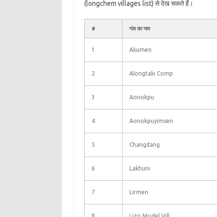
(longchem villages list) से देख सकते हैं।
#
गांव का नाम
1
Akumen
2
Alongtaki Comp
3
Aonokpu
4
Aonokpuyimsen
5
Changdang
6
Lakhuni
7
Lirmen
8
Lizo Model Vill