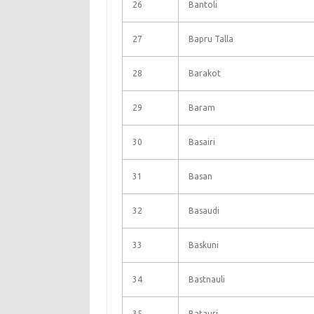
26
Bantoli
27
Bapru Talla
28
Barakot
29
Baram
30
Basairi
31
Basan
32
Basaudi
33
Baskuni
34
Bastnauli
35
Batauri