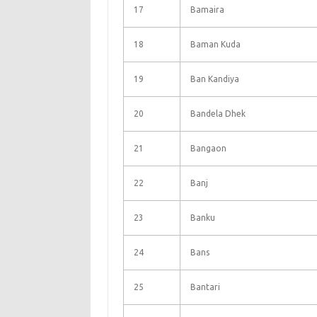
17
Bamaira
18
Baman Kuda
19
Ban Kandiya
20
Bandela Dhek
21
Bangaon
22
Banj
23
Banku
24
Bans
25
Bantari