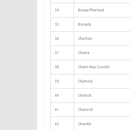
54
Bunga Phartiyal
55
Buraula
56
Chachari
57
Chama
58
Chami May Goonth
59
Chamola
60
Chamoli
61
Chamroli
62
Chaudla