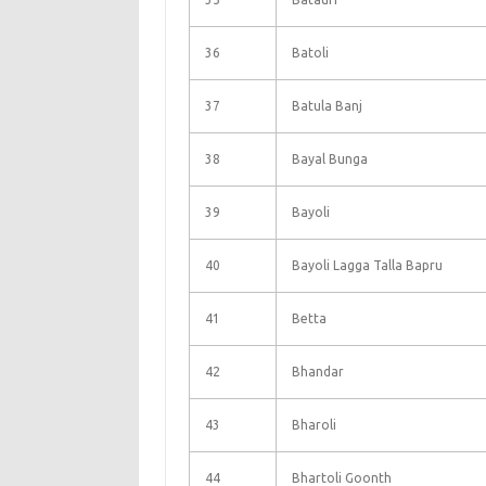
36
Batoli
37
Batula Banj
38
Bayal Bunga
39
Bayoli
40
Bayoli Lagga Talla Bapru
41
Betta
42
Bhandar
43
Bharoli
44
Bhartoli Goonth