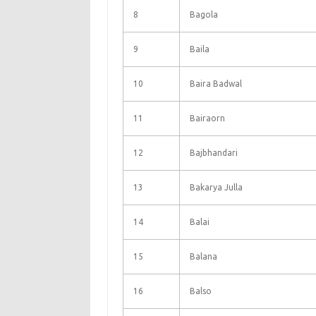
8
Bagola
9
Baila
10
Baira Badwal
11
Bairaorn
12
Bajbhandari
13
Bakarya Julla
14
Balai
15
Balana
16
Balso