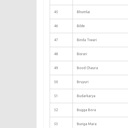
45
Bhumlai
46
Bilde
47
Binda Tiwari
48
Bisrari
49
Bood Chaura
50
Bruyuri
51
Budarkarya
52
Bugga Bora
53
Bunga Mara