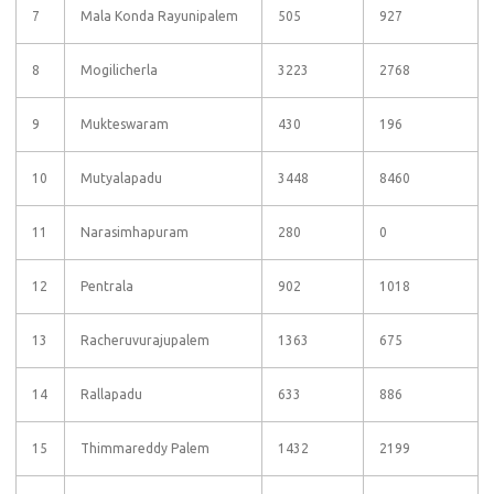
7
Mala Konda Rayunipalem
505
927
8
Mogilicherla
3223
2768
9
Mukteswaram
430
196
10
Mutyalapadu
3448
8460
11
Narasimhapuram
280
0
12
Pentrala
902
1018
13
Racheruvurajupalem
1363
675
14
Rallapadu
633
886
15
Thimmareddy Palem
1432
2199