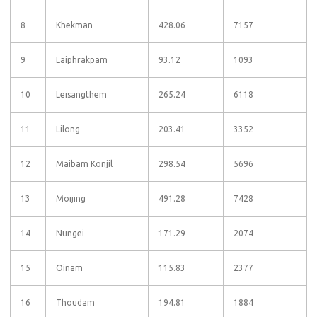
8
Khekman
428.06
7157
9
Laiphrakpam
93.12
1093
10
Leisangthem
265.24
6118
11
Lilong
203.41
3352
12
Maibam Konjil
298.54
5696
13
Moijing
491.28
7428
14
Nungei
171.29
2074
15
Oinam
115.83
2377
16
Thoudam
194.81
1884