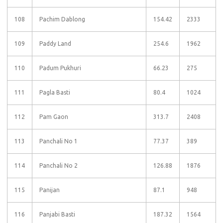
108
Pachim Dablong
154.42
2333
109
Paddy Land
254.6
1962
110
Padum Pukhuri
66.23
275
111
Pagla Basti
80.4
1024
112
Pam Gaon
313.7
2408
113
Panchali No 1
77.37
389
114
Panchali No 2
126.88
1876
115
Panijan
87.1
948
116
Panjabi Basti
187.32
1564