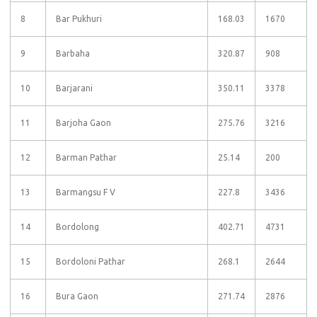
8
Bar Pukhuri
168.03
1670
9
Barbaha
320.87
908
10
Barjarani
350.11
3378
11
Barjoha Gaon
275.76
3216
12
Barman Pathar
25.14
200
13
Barmangsu F V
227.8
3436
14
Bordolong
402.71
4731
15
Bordoloni Pathar
268.1
2644
16
Bura Gaon
271.74
2876