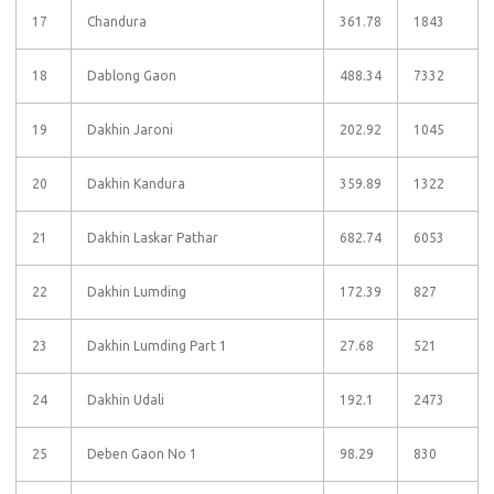
17
Chandura
361.78
1843
18
Dablong Gaon
488.34
7332
19
Dakhin Jaroni
202.92
1045
20
Dakhin Kandura
359.89
1322
21
Dakhin Laskar Pathar
682.74
6053
22
Dakhin Lumding
172.39
827
23
Dakhin Lumding Part 1
27.68
521
24
Dakhin Udali
192.1
2473
25
Deben Gaon No 1
98.29
830