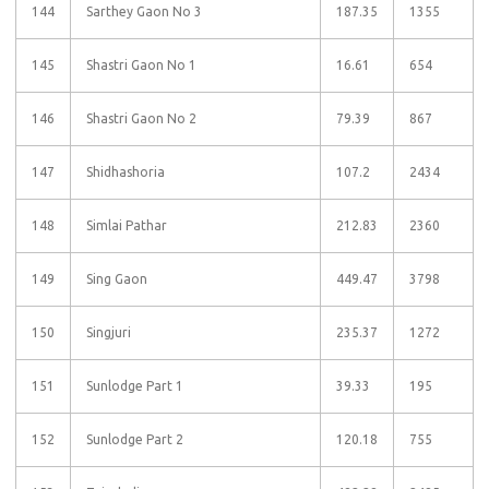
144
Sarthey Gaon No 3
187.35
1355
145
Shastri Gaon No 1
16.61
654
146
Shastri Gaon No 2
79.39
867
147
Shidhashoria
107.2
2434
148
Simlai Pathar
212.83
2360
149
Sing Gaon
449.47
3798
150
Singjuri
235.37
1272
151
Sunlodge Part 1
39.33
195
152
Sunlodge Part 2
120.18
755