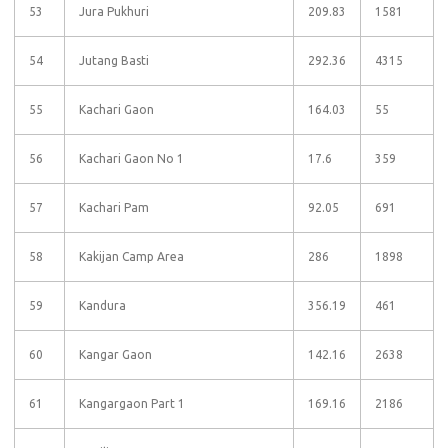
53
Jura Pukhuri
209.83
1581
54
Jutang Basti
292.36
4315
55
Kachari Gaon
164.03
55
56
Kachari Gaon No 1
17.6
359
57
Kachari Pam
92.05
691
58
Kakijan Camp Area
286
1898
59
Kandura
356.19
461
60
Kangar Gaon
142.16
2638
61
Kangargaon Part 1
169.16
2186