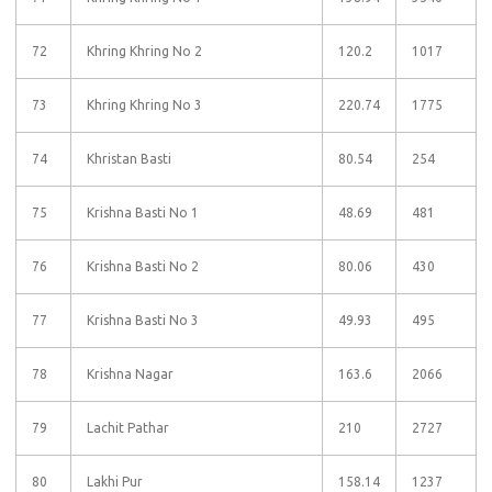
72
Khring Khring No 2
120.2
1017
73
Khring Khring No 3
220.74
1775
74
Khristan Basti
80.54
254
75
Krishna Basti No 1
48.69
481
76
Krishna Basti No 2
80.06
430
77
Krishna Basti No 3
49.93
495
78
Krishna Nagar
163.6
2066
79
Lachit Pathar
210
2727
80
Lakhi Pur
158.14
1237