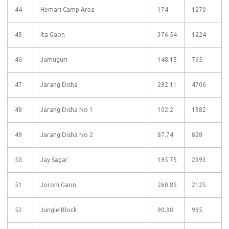
44
Hemari Camp Area
174
1270
45
Ita Gaon
376.54
1224
46
Jamuguri
148.15
765
47
Jarang Disha
292.11
4706
48
Jarang Disha No 1
102.2
1582
49
Jarang Disha No 2
87.74
828
50
Jay Sagar
195.75
2393
51
Joroni Gaon
260.85
2125
52
Jungle Block
90.38
995