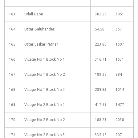
163
Udali Gaon
382.26
3851
164
Uttar Baluhander
54.58
357
165
Uttar Laskar Pathar
223.86
1597
166
Village No 1 Block No 1
316.71
1631
167
Village No 1 Block No 2
189.25
884
168
Village No 1 Block No 3
289.83
1014
169
Village No 2 Block No 1
417.59
1477
170
Village No 2 Block No 2
188.23
2038
171
Village No 2 Block No 3
335.15
907