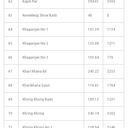
62
Kapili Par
394.61
3365
63
Kenekkegi Show Basti
40
0
64
Khagarijan No 1
161.39
1134
65
Khagarijan No 2
133.08
1211
66
Khagarijan No 3
103.64
776
67
Khari Khana Bil
243.22
2255
68
Kharikhana Gaon
116.61
1764
69
Khong Khong Basti
189.13
1231
70
Khring Khring
343.74
3202
71
Khring Khring No 1
138.94
3546