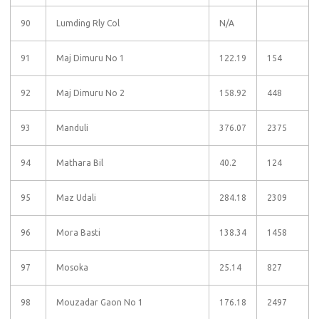
90
Lumding Rly Col
N/A
91
Maj Dimuru No 1
122.19
154
92
Maj Dimuru No 2
158.92
448
93
Manduli
376.07
2375
94
Mathara Bil
40.2
124
95
Maz Udali
284.18
2309
96
Mora Basti
138.34
1458
97
Mosoka
25.14
827
98
Mouzadar Gaon No 1
176.18
2497