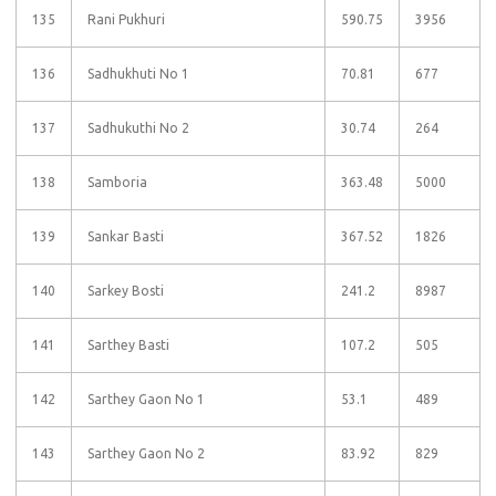
135
Rani Pukhuri
590.75
3956
136
Sadhukhuti No 1
70.81
677
137
Sadhukuthi No 2
30.74
264
138
Samboria
363.48
5000
139
Sankar Basti
367.52
1826
140
Sarkey Bosti
241.2
8987
141
Sarthey Basti
107.2
505
142
Sarthey Gaon No 1
53.1
489
143
Sarthey Gaon No 2
83.92
829