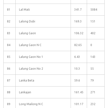
81
Lal Mati
341.7
5084
82
Lalong Dubi
169.3
151
83
Lalung Gaon
106.32
402
84
Lalung Gaon N C
82.65
0
85
Lalung Gaon No 1
6.43
143
86
Lalung Gaon No 2
10.3
55
87
Lanka Beta
59.6
79
88
Lankajan
161.45
271
89
Long Mailong N C
101.17
232