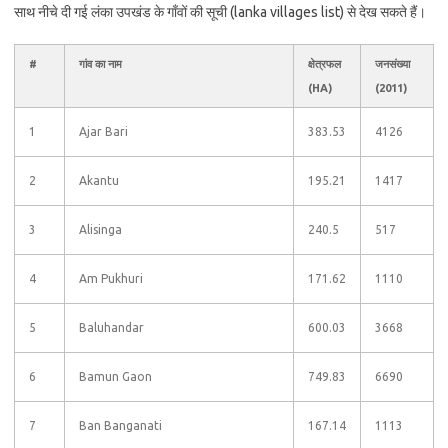
साथ नीचे दी गई लंका उपखंड के गाँवों की सूची (lanka villages list) से देख सकते हैं।
#
गांव का नाम
क्षेत्रफल
जनसंख्या
(HA)
(2011)
1
Ajar Bari
383.53
4126
2
Akantu
195.21
1417
3
Alisinga
240.5
517
4
Am Pukhuri
171.62
1110
5
Baluhandar
600.03
3668
6
Bamun Gaon
749.83
6690
7
Ban Banganati
167.14
1113