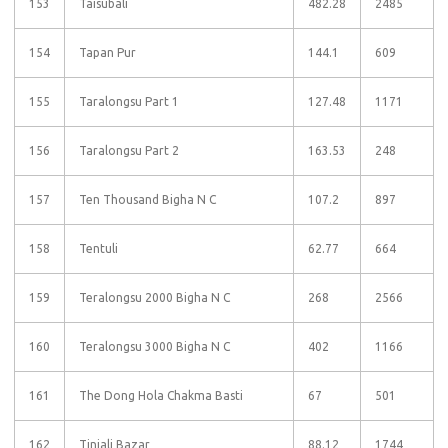
153
Taisubali
482.28
2485
154
Tapan Pur
144.1
609
155
Taralongsu Part 1
127.48
1171
156
Taralongsu Part 2
163.53
248
157
Ten Thousand Bigha N C
107.2
897
158
Tentuli
62.77
664
159
Teralongsu 2000 Bigha N C
268
2566
160
Teralongsu 3000 Bigha N C
402
1166
161
The Dong Hola Chakma Basti
67
501
162
Tiniali Bazar
88.12
1744