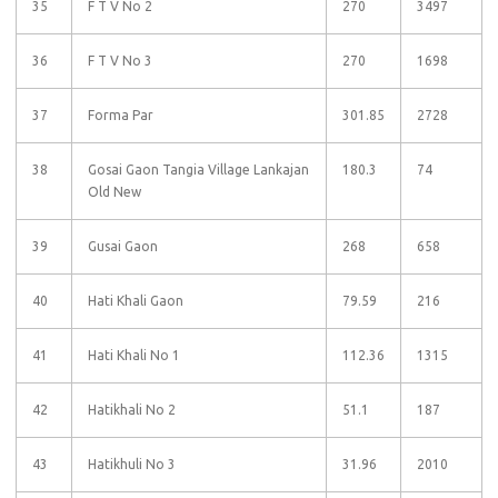
35
F T V No 2
270
3497
36
F T V No 3
270
1698
37
Forma Par
301.85
2728
38
Gosai Gaon Tangia Village Lankajan
180.3
74
Old New
39
Gusai Gaon
268
658
40
Hati Khali Gaon
79.59
216
41
Hati Khali No 1
112.36
1315
42
Hatikhali No 2
51.1
187
43
Hatikhuli No 3
31.96
2010