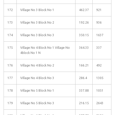
172
Village No 3 Block No 1
462.37
921
173
Village No 3 Block No 2
192.26
936
174
Village No 3 Block No 3
350.15
1637
175
Village No 4 Block No 1 Village No
364.33
337
4block No 1 N
176
Village No 4 Block No 2
166.21
492
177
Village No 4 Block No 3
286.4
1305
178
Village No 5 Block No 1
337.88
1051
179
Village No 5 Block No 3
216.15
2643