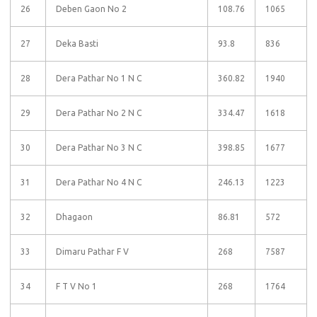
26
Deben Gaon No 2
108.76
1065
27
Deka Basti
93.8
836
28
Dera Pathar No 1 N C
360.82
1940
29
Dera Pathar No 2 N C
334.47
1618
30
Dera Pathar No 3 N C
398.85
1677
31
Dera Pathar No 4 N C
246.13
1223
32
Dhagaon
86.81
572
33
Dimaru Pathar F V
268
7587
34
F T V No 1
268
1764