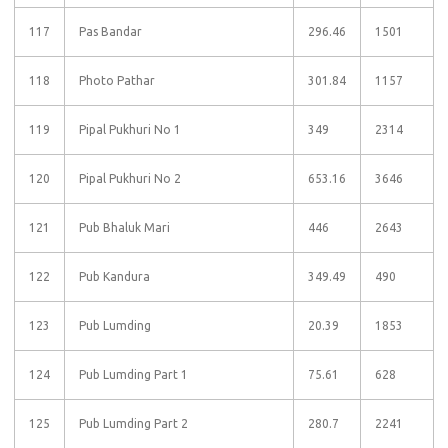
117
Pas Bandar
296.46
1501
118
Photo Pathar
301.84
1157
119
Pipal Pukhuri No 1
349
2314
120
Pipal Pukhuri No 2
653.16
3646
121
Pub Bhaluk Mari
446
2643
122
Pub Kandura
349.49
490
123
Pub Lumding
20.39
1853
124
Pub Lumding Part 1
75.61
628
125
Pub Lumding Part 2
280.7
2241