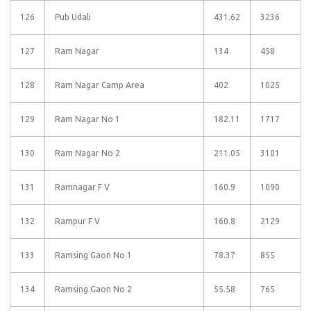
126
Pub Udali
431.62
3236
127
Ram Nagar
134
458
128
Ram Nagar Camp Area
402
1025
129
Ram Nagar No 1
182.11
1717
130
Ram Nagar No 2
211.05
3101
131
Ramnagar F V
160.9
1090
132
Rampur F V
160.8
2129
133
Ramsing Gaon No 1
78.37
855
134
Ramsing Gaon No 2
55.58
765