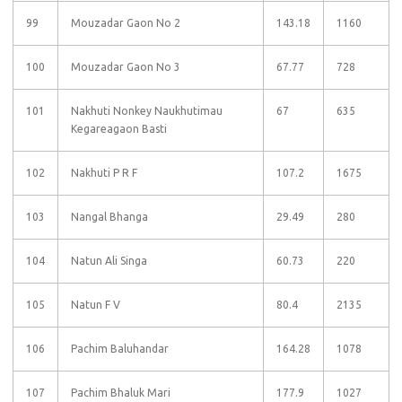
99
Mouzadar Gaon No 2
143.18
1160
100
Mouzadar Gaon No 3
67.77
728
101
Nakhuti Nonkey Naukhutimau
67
635
Kegareagaon Basti
102
Nakhuti P R F
107.2
1675
103
Nangal Bhanga
29.49
280
104
Natun Ali Singa
60.73
220
105
Natun F V
80.4
2135
106
Pachim Baluhandar
164.28
1078
107
Pachim Bhaluk Mari
177.9
1027