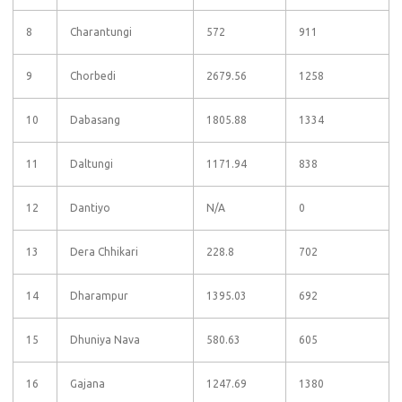
8
Charantungi
572
911
9
Chorbedi
2679.56
1258
10
Dabasang
1805.88
1334
11
Daltungi
1171.94
838
12
Dantiyo
N/A
0
13
Dera Chhikari
228.8
702
14
Dharampur
1395.03
692
15
Dhuniya Nava
580.63
605
16
Gajana
1247.69
1380