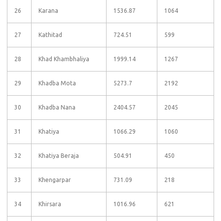
26
Karana
1536.87
1064
27
Kathitad
724.51
599
28
Khad Khambhaliya
1999.14
1267
29
Khadba Mota
5273.7
2192
30
Khadba Nana
2404.57
2045
31
Khatiya
1066.29
1060
32
Khatiya Beraja
504.91
450
33
Khengarpar
731.09
218
34
Khirsara
1016.96
621