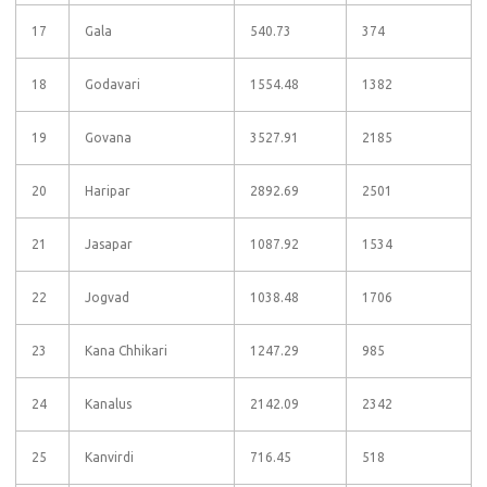
17
Gala
540.73
374
18
Godavari
1554.48
1382
19
Govana
3527.91
2185
20
Haripar
2892.69
2501
21
Jasapar
1087.92
1534
22
Jogvad
1038.48
1706
23
Kana Chhikari
1247.29
985
24
Kanalus
2142.09
2342
25
Kanvirdi
716.45
518