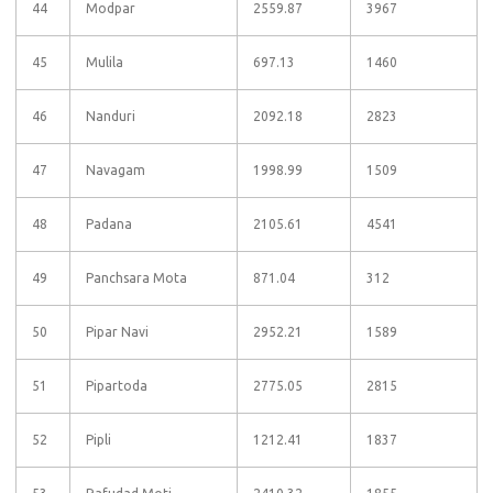
44
Modpar
2559.87
3967
45
Mulila
697.13
1460
46
Nanduri
2092.18
2823
47
Navagam
1998.99
1509
48
Padana
2105.61
4541
49
Panchsara Mota
871.04
312
50
Pipar Navi
2952.21
1589
51
Pipartoda
2775.05
2815
52
Pipli
1212.41
1837