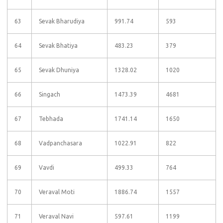
63
Sevak Bharudiya
991.74
593
64
Sevak Bhatiya
483.23
379
65
Sevak Dhuniya
1328.02
1020
66
Singach
1473.39
4681
67
Tebhada
1741.14
1650
68
Vadpanchasara
1022.91
822
69
Vavdi
499.33
764
70
Veraval Moti
1886.74
1557
71
Veraval Navi
597.61
1199