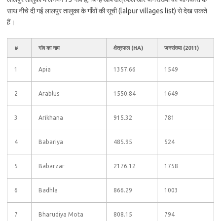
साथ नीचे दी गई लालपुर तालुका के गाँवों की सूची (lalpur villages list) से देख सकते
हैं।
#
गांव का नाम
क्षेत्रफल (HA)
जनसंख्या (2011)
1
Apia
1357.66
1549
2
Arablus
1550.84
1649
3
Arikhana
915.32
781
4
Babariya
485.95
524
5
Babarzar
2176.12
1758
6
Badhla
866.29
1003
7
Bharudiya Mota
808.15
794