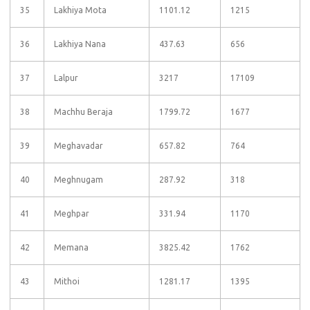
35
Lakhiya Mota
1101.12
1215
36
Lakhiya Nana
437.63
656
37
Lalpur
3217
17109
38
Machhu Beraja
1799.72
1677
39
Meghavadar
657.82
764
40
Meghnugam
287.92
318
41
Meghpar
331.94
1170
42
Memana
3825.42
1762
43
Mithoi
1281.17
1395