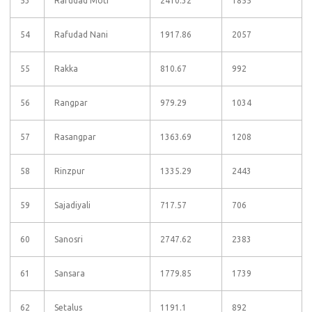
53
Rafudad Moti
2410.32
1855
54
Rafudad Nani
1917.86
2057
55
Rakka
810.67
992
56
Rangpar
979.29
1034
57
Rasangpar
1363.69
1208
58
Rinzpur
1335.29
2443
59
Sajadiyali
717.57
706
60
Sanosri
2747.62
2383
61
Sansara
1779.85
1739
62
Setalus
1191.1
892