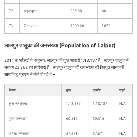
72
Vijaypur
285.88
601
73
Zankhar
3099.28
3872
लालपुर तालुका की जनसंख्या (Population of Lalpur)
2011 के आंकड़ों के अनुसार, लालपुर की कुल आबादी 1,18,187 है। लालपुर तालुका में
लगभग 22,762 घर (परिवार) हैं। लालपुर तालुका की जनसंख्या की विस्तृत जानकारी
सारणीबद्ध प्रारूप में नीचे दी गई है –
विवरण
कुल
ग्रामीण
शहरी
कुल जनसंख्या
1,18,187
1,18,187
N/A
पुरुष जनसंख्या
60,516
60,516
N/A
महिला जनसंख्या
57,671
57,671
N/A