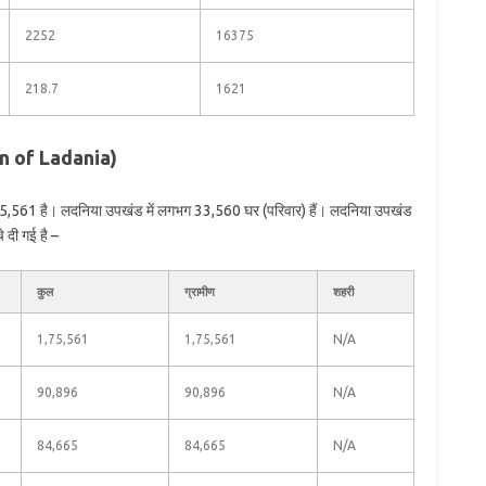
2252
16375
218.7
1621
on of Ladania)
75,561 है। लदनिया उपखंड में लगभग 33,560 घर (परिवार) हैं। लदनिया उपखंड
े दी गई है –
कुल
ग्रामीण
शहरी
1,75,561
1,75,561
N/A
90,896
90,896
N/A
84,665
84,665
N/A