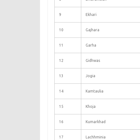
9
Ekhari
10
Gajhara
11
Garha
12
Gidhwas
13
Jogia
14
Kamtaulia
15
Khoja
16
Kumarkhad
17
Lachhminia