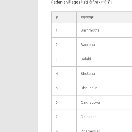
(ladania villages list) से देख सकते हैं।
#
गांव का नाम
1
Barhmotra
2
Bauraha
3
Belahi
4
Bhutaha
5
Bishunpur
6
Chiknautwa
7
Dalokhar
8
Dharamban