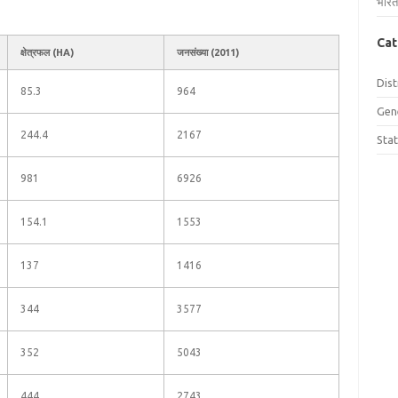
भारत
Cat
क्षेत्रफल (HA)
जनसंख्या (2011)
Dist
85.3
964
Gen
244.4
2167
Sta
981
6926
154.1
1553
137
1416
344
3577
352
5043
444
2743