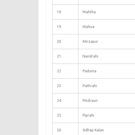
18
Mahtha
19
Mahua
20
Mirzapur
21
Nandrahi
22
Paduma
23
Pathrahi
24
Pindraun
25
Piprahi
26
Sidhap Kalan