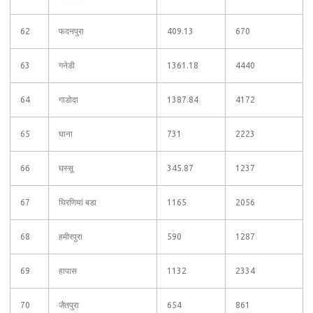
62
फदनपुरा
409.13
670
63
गनेडी
1361.18
4440
64
गाडोदा
1387.84
4172
65
घाना
731
2223
66
घस्सू
345.87
1237
67
घिरणियां बडा
1165
2056
68
हमीरपुरा
590
1287
69
हापास
1132
2334
70
जैतपुरा
654
861