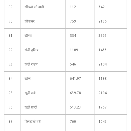
89
खीचडो की ढाणी
112
342
90
खींवासर
759
2136
91
खीरवा
554
3763
92
खेडी डूकिया
1109
1433
93
खेडी राडांन
546
2104
94
खोरू
641.97
1198
95
खूडी बडी
639.78
2194
96
खूडी छोटी
513.23
1767
97
किरडोली बडी
760
1043