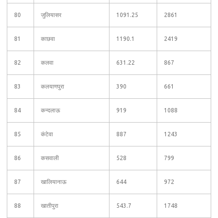
80
जुलियासर
1091.25
2861
81
काछवा
1190.1
2419
82
कलवा
631.22
867
83
कलयाणपुरा
390
661
84
कन्दलाऊ
919
1088
85
कंटेवा
887
1243
86
कसवाली
528
799
87
खालियानाऊ
644
972
88
खातीपुरा
543.7
1748