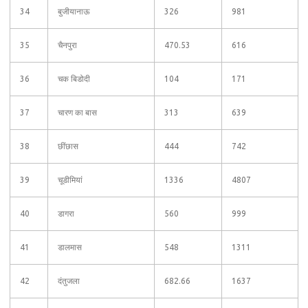
34
बुजीयानाऊ
326
981
35
चैनपुरा
470.53
616
36
चक बिडोदी
104
171
37
चारण का बास
313
639
38
छींछास
444
742
39
चूडीमियां
1336
4807
40
डागरा
560
999
41
डालमास
548
1311
42
दंतुजला
682.66
1637