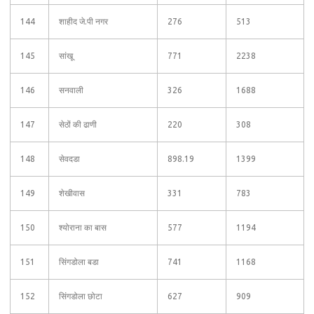
144
शाहीद जे.पी नगर
276
513
145
सांखू
771
2238
146
सनवाली
326
1688
147
सेठों की ढाणी
220
308
148
सेवदडा
898.19
1399
149
शेखीवास
331
783
150
श्योराना का बास
577
1194
151
सिंगडोला बडा
741
1168
152
सिंगडोला छोटा
627
909