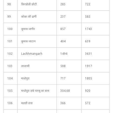
98
किरडोली छोटी
283
722
99
कोका की ढाणी
237
585
100
कुमास जागीर
857
1743
101
कुमास जाटान
404
639
102
Lachhmangarh
1494
3631
103
लालासी
508
1917
104
माधोपुरा
717
1805
105
माधोपुरा उर्फ घस्सू का बास
304.68
920
106
मलसी वास
366
572