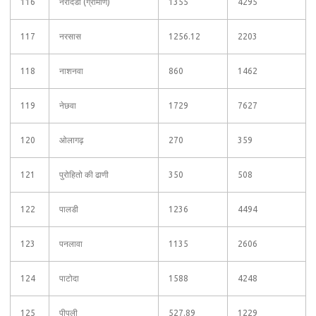
116
नरोदडा (ग्रामीण)
1355
4295
117
नरसास
1256.12
2203
118
नाशनवा
860
1462
119
नेछवा
1729
7627
120
ओलागढ़
270
359
121
पुरोहितो की ढाणी
350
508
122
पालडी
1236
4494
123
पनलावा
1135
2606
124
पाटोदा
1588
4248
125
पीपली
527.89
1229