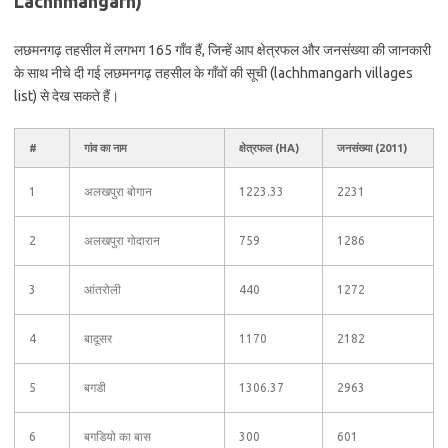
Lachhmangarh)
लछमनगढ़ तहसील में लगभग 165 गाँव हैं, जिन्हें आप क्षेत्रफल और जनसंख्या की जानकारी
के साथ नीचे दी गई लछमनगढ़ तहसील के गाँवों की सूची (lachhmangarh villages
list) से देख सकते हैं।
#
गांव का नाम
क्षेत्रफल (HA)
जनसंख्या (2011)
1
अलखपुरा बोगान
1223.33
2231
2
अलखपुरा गोदारान
759
1286
3
आंतरोली
440
1272
4
बादूसर
1170
2182
5
बगडी
1306.37
2963
6
बगडियो का बास
300
601