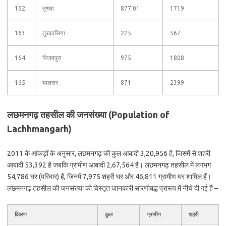
162
तूणवा
877.01
1719
163
तुरकासिया
225
567
164
विजयपुरा
975
1808
165
यालसर
871
2399
लछमनगढ़ तहसील की जनसंख्या (Population of
Lachhmangarh)
2011 के आंकड़ों के अनुसार, लछमनगढ़ की कुल आबादी 3,20,956 है, जिसमें से शहरी
आबादी 53,392 है जबकि ग्रामीण आबादी 2,67,564 है। लछमनगढ़ तहसील में लगभग
54,786 घर (परिवार) हैं, जिनमें 7,975 शहरी घर और 46,811 ग्रामीण घर शामिल हैं।
लछमनगढ़ तहसील की जनसंख्या की विस्तृत जानकारी सारणीबद्ध प्रारूप में नीचे दी गई है –
विवरण
कुल
ग्रामीण
शहरी