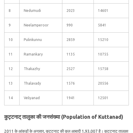
8
Nedumudi
2023
14601
9
Neelamperoor
990
5841
10
Pulinkunnu
2859
15210
11
Ramankary
1135
10755
12
Thakazhy
2527
15758
13
Thalavady
1576
20556
14
Veliyanad
1941
12501
कुट्टनाट् तालुका की जनसंख्या (Population of Kuttanad)
2011 के आंकड़ों के अनुसार, कुट्टनाट् की कुल आबादी 1,93,007 है। कुट्टनाट् तालुका