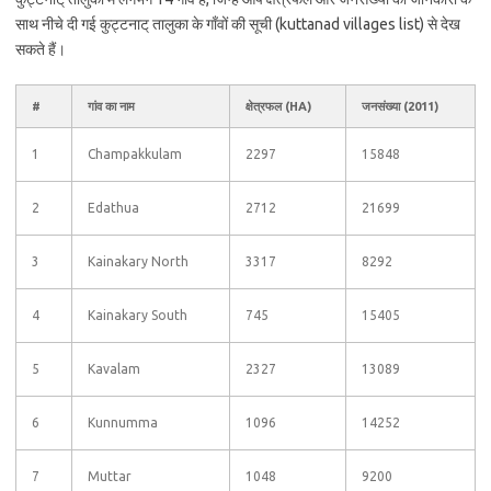
साथ नीचे दी गई कुट्टनाट् तालुका के गाँवों की सूची (kuttanad villages list) से देख
सकते हैं।
#
गांव का नाम
क्षेत्रफल (HA)
जनसंख्या (2011)
1
Champakkulam
2297
15848
2
Edathua
2712
21699
3
Kainakary North
3317
8292
4
Kainakary South
745
15405
5
Kavalam
2327
13089
6
Kunnumma
1096
14252
7
Muttar
1048
9200