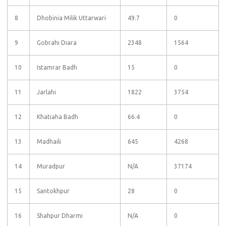
8
Dhobinia Milik Uttarwari
49.7
0
9
Gobrahi Diara
2348
1564
10
Istamrar Badh
15
0
11
Jarlahi
1822
3754
12
Khatiaha Badh
66.4
0
13
Madhaili
645
4268
14
Muradpur
N/A
37174
15
Santokhpur
28
0
16
Shahpur Dharmi
N/A
0