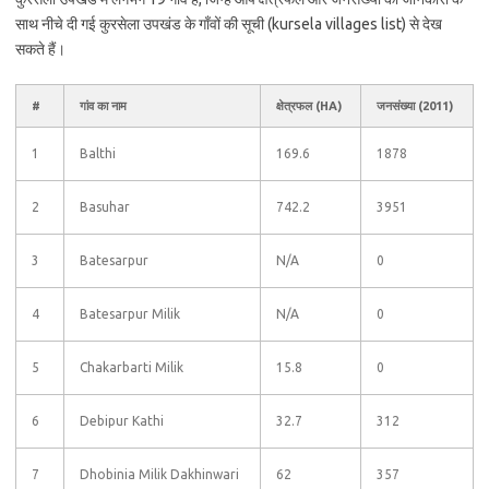
साथ नीचे दी गई कुरसेला उपखंड के गाँवों की सूची (kursela villages list) से देख
सकते हैं।
#
गांव का नाम
क्षेत्रफल (HA)
जनसंख्या (2011)
1
Balthi
169.6
1878
2
Basuhar
742.2
3951
3
Batesarpur
N/A
0
4
Batesarpur Milik
N/A
0
5
Chakarbarti Milik
15.8
0
6
Debipur Kathi
32.7
312
7
Dhobinia Milik Dakhinwari
62
357