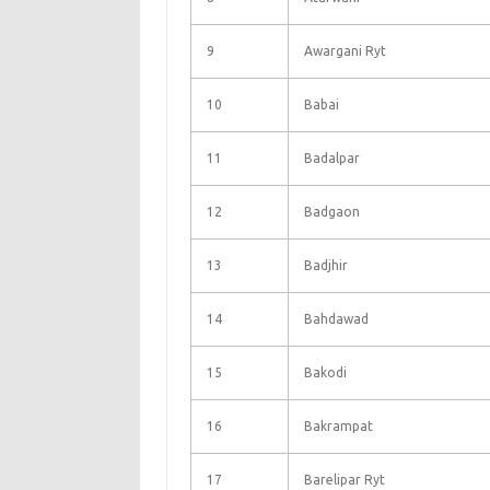
9
Awargani Ryt
10
Babai
11
Badalpar
12
Badgaon
13
Badjhir
14
Bahdawad
15
Bakodi
16
Bakrampat
17
Barelipar Ryt