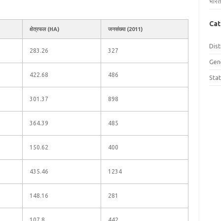
भारत
Cat
क्षेत्रफल (HA)
जनसंख्या (2011)
Dist
283.26
327
Gen
422.68
486
Sta
301.37
898
364.39
485
150.62
400
435.46
1234
148.16
281
107.8
442