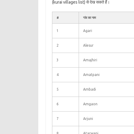
(kurai villages list) से देख सकते हैं।
#
गांव का नाम
1
Agari
2
Alesur
3
Amajhiri
4
Amatpani
5
Ambadi
6
Amgaon
7
Arjuni
8
Atarwani