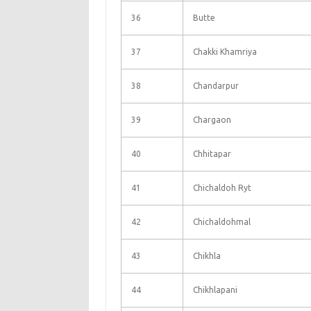
36
Butte
37
Chakki Khamriya
38
Chandarpur
39
Chargaon
40
Chhitapar
41
Chichaldoh Ryt
42
Chichaldohmal
43
Chikhla
44
Chikhlapani