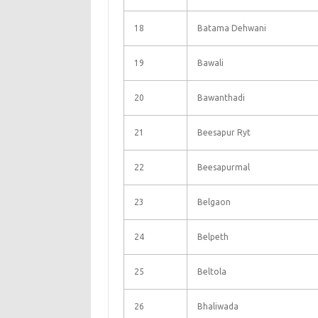
18
Batama Dehwani
19
Bawali
20
Bawanthadi
21
Beesapur Ryt
22
Beesapurmal
23
Belgaon
24
Belpeth
25
Beltola
26
Bhaliwada