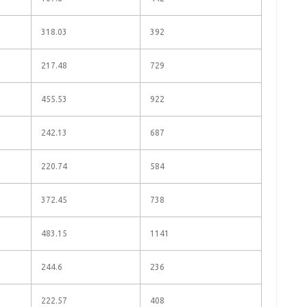
318.03
392
217.48
729
455.53
922
242.13
687
220.74
584
372.45
738
483.15
1141
244.6
236
222.57
408