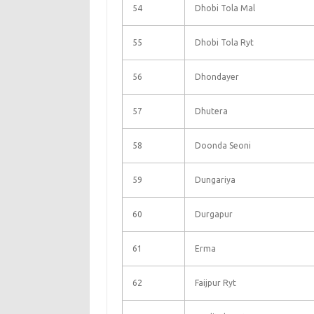
54
Dhobi Tola Mal
55
Dhobi Tola Ryt
56
Dhondayer
57
Dhutera
58
Doonda Seoni
59
Dungariya
60
Durgapur
61
Erma
62
Faijpur Ryt