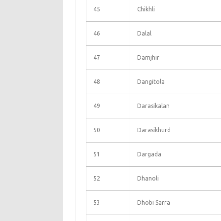
45
Chikhli
46
Dalal
47
Damjhir
48
Dangitola
49
Darasikalan
50
Darasikhurd
51
Dargada
52
Dhanoli
53
Dhobi Sarra