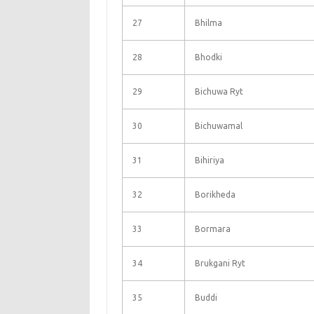
27
Bhilma
28
Bhodki
29
Bichuwa Ryt
30
Bichuwamal
31
Bihiriya
32
Borikheda
33
Bormara
34
Brukgani Ryt
35
Buddi