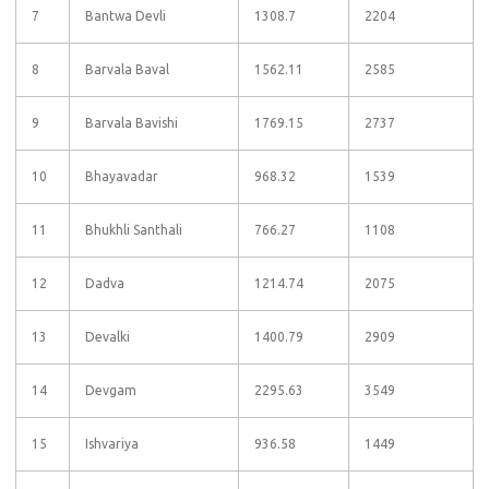
7
Bantwa Devli
1308.7
2204
8
Barvala Baval
1562.11
2585
9
Barvala Bavishi
1769.15
2737
10
Bhayavadar
968.32
1539
11
Bhukhli Santhali
766.27
1108
12
Dadva
1214.74
2075
13
Devalki
1400.79
2909
14
Devgam
2295.63
3549
15
Ishvariya
936.58
1449