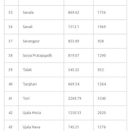
35
Sanala
869.62
1736
36
Sanali
1312.1
1969
37
Sarangpur
853.89
928
38
Surya Pratapgadh
819.07
1290
39
Talali
545.23
932
40
Targhari
669.34
1264
41
Tori
2269.79
3540
42
Ujala Mota
1250.33
2020
43
Ujala Nava
745.21
1376