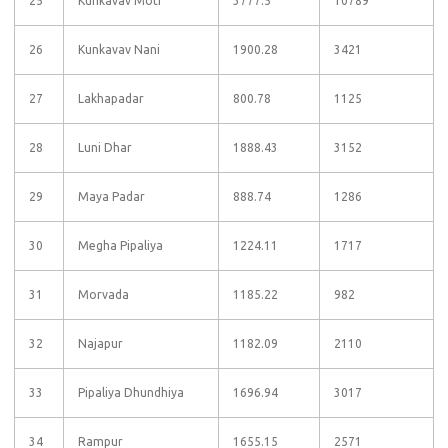
25
Kunkavav Moti
3777.5
10789
26
Kunkavav Nani
1900.28
3421
27
Lakhapadar
800.78
1125
28
Luni Dhar
1888.43
3152
29
Maya Padar
888.74
1286
30
Megha Pipaliya
1224.11
1717
31
Morvada
1185.22
982
32
Najapur
1182.09
2110
33
Pipaliya Dhundhiya
1696.94
3017
34
Rampur
1655.15
2571