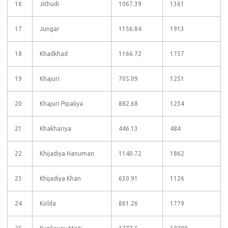
16
Jithudi
1067.39
1361
17
Jungar
1156.84
1913
18
Khadkhad
1166.72
1757
19
Khajuri
705.09
1251
20
Khajuri Pipaliya
882.68
1234
21
Khakhariya
446.13
484
22
Khijadiya Hanuman
1140.72
1862
23
Khijadiya Khan
630.91
1126
24
Kolda
861.26
1779