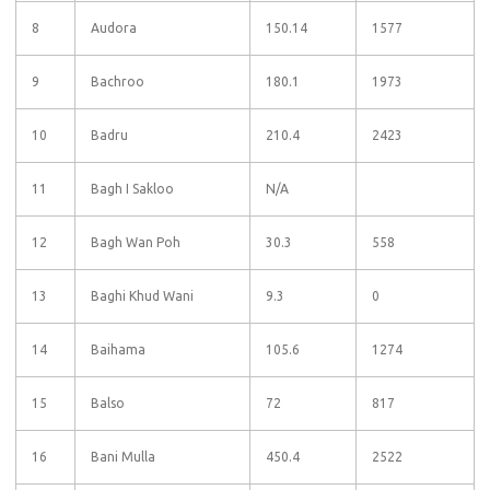
8
Audora
150.14
1577
9
Bachroo
180.1
1973
10
Badru
210.4
2423
11
Bagh I Sakloo
N/A
12
Bagh Wan Poh
30.3
558
13
Baghi Khud Wani
9.3
0
14
Baihama
105.6
1274
15
Balso
72
817
16
Bani Mulla
450.4
2522