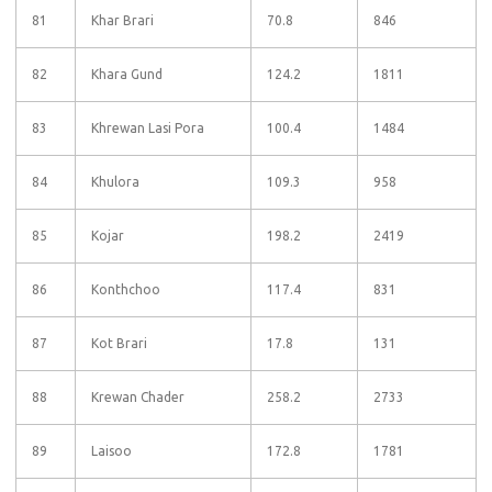
81
Khar Brari
70.8
846
82
Khara Gund
124.2
1811
83
Khrewan Lasi Pora
100.4
1484
84
Khulora
109.3
958
85
Kojar
198.2
2419
86
Konthchoo
117.4
831
87
Kot Brari
17.8
131
88
Krewan Chader
258.2
2733
89
Laisoo
172.8
1781