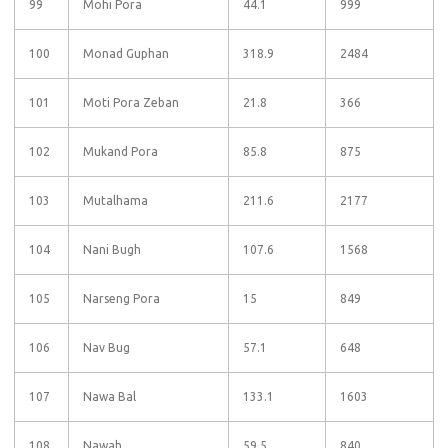
99
Mohi Pora
44.1
999
100
Monad Guphan
318.9
2484
101
Moti Pora Zeban
21.8
366
102
Mukand Pora
85.8
875
103
Mutalhama
211.6
2177
104
Nani Bugh
107.6
1568
105
Narseng Pora
15
849
106
Nav Bug
57.1
648
107
Nawa Bal
133.1
1603
108
Nawah
59.5
840