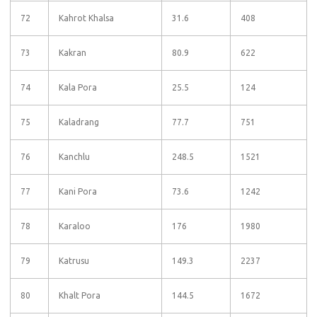
72
Kahrot Khalsa
31.6
408
73
Kakran
80.9
622
74
Kala Pora
25.5
124
75
Kaladrang
77.7
751
76
Kanchlu
248.5
1521
77
Kani Pora
73.6
1242
78
Karaloo
176
1980
79
Katrusu
149.3
2237
80
Khalt Pora
144.5
1672