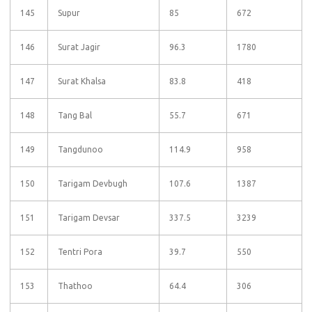
145
Supur
85
672
146
Surat Jagir
96.3
1780
147
Surat Khalsa
83.8
418
148
Tang Bal
55.7
671
149
Tangdunoo
114.9
958
150
Tarigam Devbugh
107.6
1387
151
Tarigam Devsar
337.5
3239
152
Tentri Pora
39.7
550
153
Thathoo
64.4
306