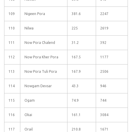
109
Nigeen Pora
381.6
2247
110
Nilwa
225
2619
111
Now Pora Chalend
31.2
392
112
Now Pora Kher Pora
167.5
1177
113
Now Pora Tuli Pora
167.9
2506
114
Nowgam Devsar
43.3
946
115
Ogam
74.9
744
116
Okai
161.1
3084
117
Orail
210.8
1671