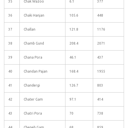
35
Chak Wazoo
6.1
377
36
Chaki Hanjan
105.6
448
37
Challan
121.8
1176
38
Chamb Gund
208.4
2071
39
Chana Pora
46.1
437
40
Chandan Pajan
168.4
1955
41
Chandergi
126.7
803
42
Chater Gam
97.1
414
43
Chatri Pora
70
738
44
Cheneh Gam
68
859