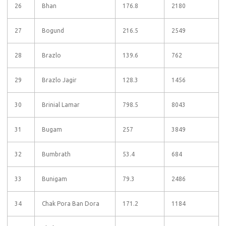
26
Bhan
176.8
2180
27
Bogund
216.5
2549
28
Brazlo
139.6
762
29
Brazlo Jagir
128.3
1456
30
Brinial Lamar
798.5
8043
31
Bugam
257
3849
32
Bumbrath
53.4
684
33
Bunigam
79.3
2486
34
Chak Pora Ban Dora
171.2
1184