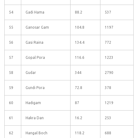
54
Gadi Hama
88.2
537
55
Ganosar Gam
104.8
1197
56
Gasi Raina
134.4
772
57
Gopal Pora
116.6
1223
58
Gudar
344
2790
59
Gundi Pora
72.8
378
60
Hadigam
87
1219
61
Hakra Dan
16.2
253
62
Hangal Boch
118.2
688