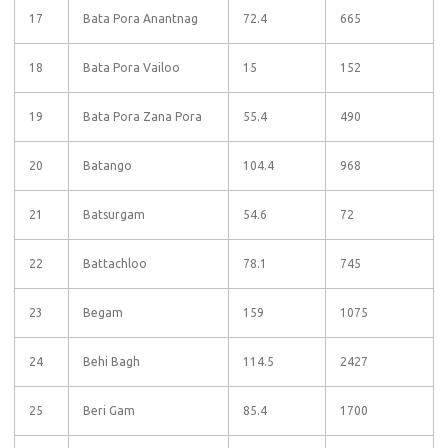
17
Bata Pora Anantnag
72.4
665
18
Bata Pora Vailoo
15
152
19
Bata Pora Zana Pora
55.4
490
20
Batango
104.4
968
21
Batsurgam
54.6
72
22
Battachloo
78.1
745
23
Begam
159
1075
24
Behi Bagh
114.5
2427
25
Beri Gam
85.4
1700