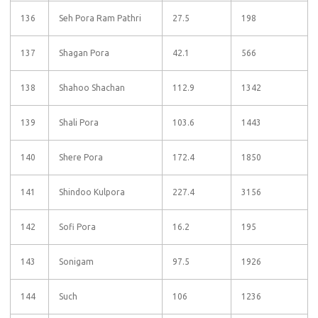
136
Seh Pora Ram Pathri
27.5
198
137
Shagan Pora
42.1
566
138
Shahoo Shachan
112.9
1342
139
Shali Pora
103.6
1443
140
Shere Pora
172.4
1850
141
Shindoo Kulpora
227.4
3156
142
Sofi Pora
16.2
195
143
Sonigam
97.5
1926
144
Such
106
1236