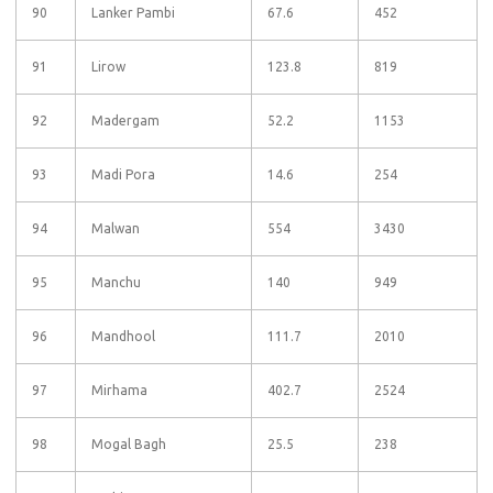
90
Lanker Pambi
67.6
452
91
Lirow
123.8
819
92
Madergam
52.2
1153
93
Madi Pora
14.6
254
94
Malwan
554
3430
95
Manchu
140
949
96
Mandhool
111.7
2010
97
Mirhama
402.7
2524
98
Mogal Bagh
25.5
238