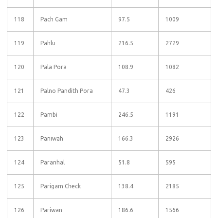
118
Pach Gam
97.5
1009
119
Pahlu
216.5
2729
120
Pala Pora
108.9
1082
121
Palno Pandith Pora
47.3
426
122
Pambi
246.5
1191
123
Paniwah
166.3
2926
124
Paranhal
51.8
595
125
Parigam Check
138.4
2185
126
Pariwan
186.6
1566