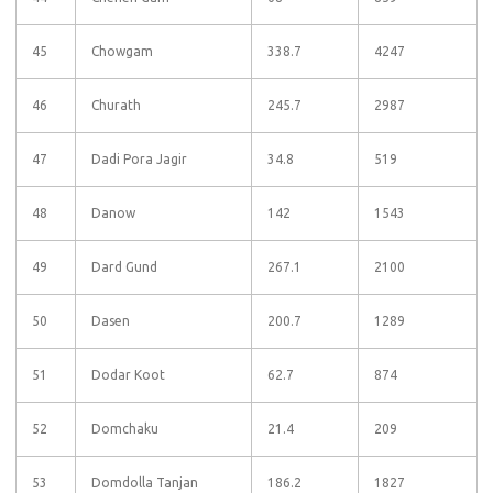
45
Chowgam
338.7
4247
46
Churath
245.7
2987
47
Dadi Pora Jagir
34.8
519
48
Danow
142
1543
49
Dard Gund
267.1
2100
50
Dasen
200.7
1289
51
Dodar Koot
62.7
874
52
Domchaku
21.4
209
53
Domdolla Tanjan
186.2
1827