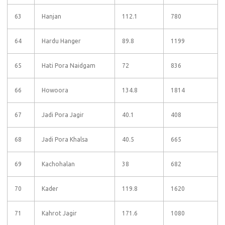
63
Hanjan
112.1
780
64
Hardu Hanger
89.8
1199
65
Hati Pora Naidgam
72
836
66
Howoora
134.8
1814
67
Jadi Pora Jagir
40.1
408
68
Jadi Pora Khalsa
40.5
665
69
Kachohalan
38
682
70
Kader
119.8
1620
71
Kahrot Jagir
171.6
1080