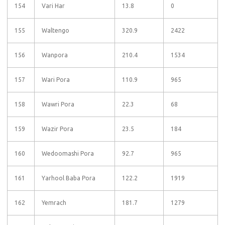
154
Vari Har
13.8
0
155
Waltengo
320.9
2422
156
Wanpora
210.4
1534
157
Wari Pora
110.9
965
158
Wawri Pora
22.3
68
159
Wazir Pora
23.5
184
160
Wedoomashi Pora
92.7
965
161
Yarhool Baba Pora
122.2
1919
162
Yemrach
181.7
1279