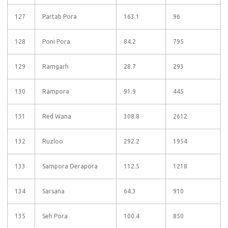
127
Partab Pora
163.1
96
128
Poni Pora
84.2
795
129
Ramgarh
28.7
293
130
Rampora
91.9
445
131
Red Wana
308.8
2612
132
Ruzloo
292.2
1954
133
Sampora Derapora
112.5
1218
134
Sarsana
64.3
910
135
Seh Pora
100.4
850