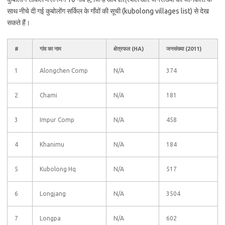
साथ नीचे दी गई कुबोलोंग सर्किल के गाँवों की सूची (kubolong villages list) से देख
सकते हैं।
#
गांव का नाम
क्षेत्रफल (HA)
जनसंख्या (2011)
1
Alongchen Comp
N/A
374
2
Chami
N/A
181
3
Impur Comp
N/A
458
4
Khanimu
N/A
184
5
Kubolong Hq
N/A
517
6
Longjang
N/A
3504
7
Longpa
N/A
602