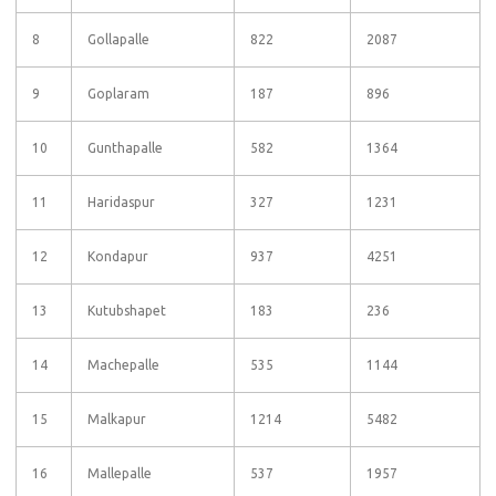
8
Gollapalle
822
2087
9
Goplaram
187
896
10
Gunthapalle
582
1364
11
Haridaspur
327
1231
12
Kondapur
937
4251
13
Kutubshapet
183
236
14
Machepalle
535
1144
15
Malkapur
1214
5482
16
Mallepalle
537
1957