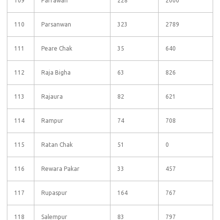
109
Parrawan
228
2000
110
Parsanwan
323
2789
111
Peare Chak
35
640
112
Raja Bigha
63
826
113
Rajaura
82
621
114
Rampur
74
708
115
Ratan Chak
51
0
116
Rewara Pakar
33
457
117
Rupaspur
164
767
118
Salempur
83
797