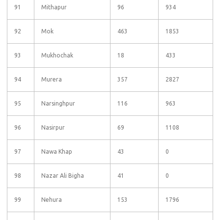
91
Mithapur
96
934
92
Mok
463
1853
93
Mukhochak
18
433
94
Murera
357
2827
95
Narsinghpur
116
963
96
Nasirpur
69
1108
97
Nawa Khap
43
0
98
Nazar Ali Bigha
41
0
99
Nehura
153
1796