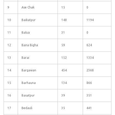
9
Ase Chak
15
0
10
Baikatpur
148
1194
11
Balua
31
0
12
Bana Bigha
59
624
13
Barai
152
1334
14
Bargawan
454
2368
15
Barhauna
134
866
16
Basatpur
39
351
17
Bedauli
35
441