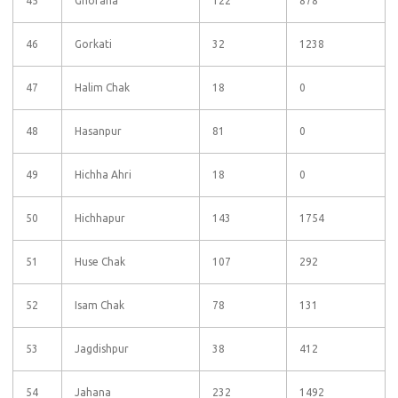
45
Ghoraha
122
878
46
Gorkati
32
1238
47
Halim Chak
18
0
48
Hasanpur
81
0
49
Hichha Ahri
18
0
50
Hichhapur
143
1754
51
Huse Chak
107
292
52
Isam Chak
78
131
53
Jagdishpur
38
412
54
Jahana
232
1492