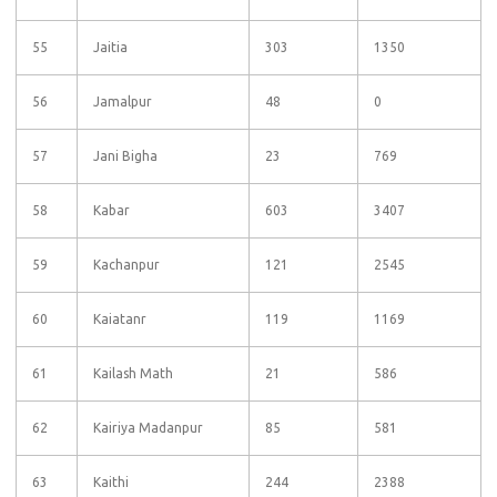
55
Jaitia
303
1350
56
Jamalpur
48
0
57
Jani Bigha
23
769
58
Kabar
603
3407
59
Kachanpur
121
2545
60
Kaiatanr
119
1169
61
Kailash Math
21
586
62
Kairiya Madanpur
85
581
63
Kaithi
244
2388