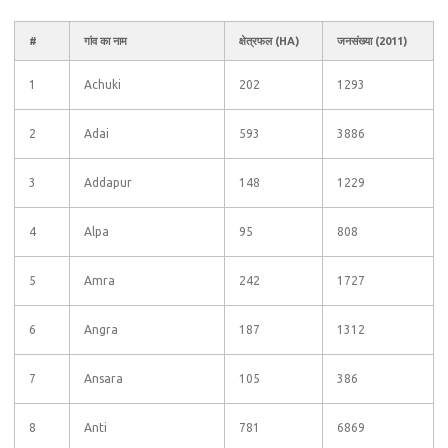
#
गांव का नाम
क्षेत्रफल (HA)
जनसंख्या (2011)
1
Achuki
202
1293
2
Adai
593
3886
3
Addapur
148
1229
4
Alpa
95
808
5
Amra
242
1727
6
Angra
187
1312
7
Ansara
105
386
8
Anti
781
6869