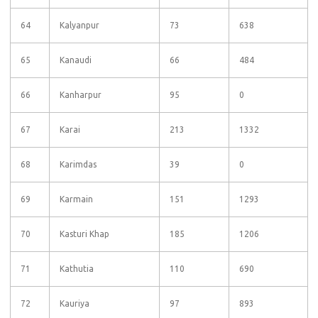
64
Kalyanpur
73
638
65
Kanaudi
66
484
66
Kanharpur
95
0
67
Karai
213
1332
68
Karimdas
39
0
69
Karmain
151
1293
70
Kasturi Khap
185
1206
71
Kathutia
110
690
72
Kauriya
97
893