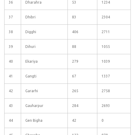
36
Dharahra
53
1234
37
Dhibri
83
2304
38
Digghi
406
2711
39
Dihuri
88
1055
40
Ekariya
279
1039
41
Gangti
67
1337
42
Gararhi
265
2758
43
Gauharpur
284
2693
44
Gen Bigha
42
0