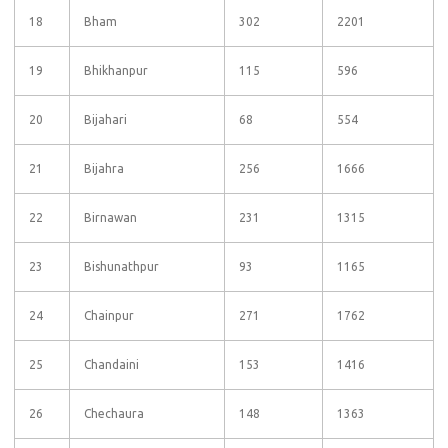
18
Bham
302
2201
19
Bhikhanpur
115
596
20
Bijahari
68
554
21
Bijahra
256
1666
22
Birnawan
231
1315
23
Bishunathpur
93
1165
24
Chainpur
271
1762
25
Chandaini
153
1416
26
Chechaura
148
1363