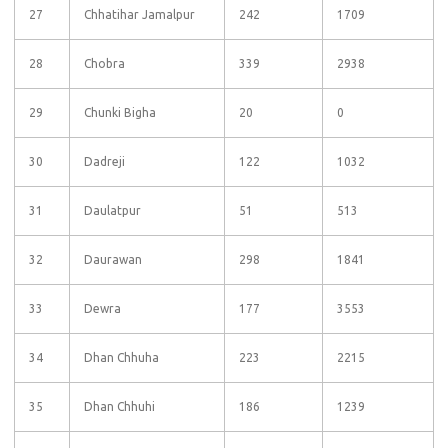
27
Chhatihar Jamalpur
242
1709
28
Chobra
339
2938
29
Chunki Bigha
20
0
30
Dadreji
122
1032
31
Daulatpur
51
513
32
Daurawan
298
1841
33
Dewra
177
3553
34
Dhan Chhuha
223
2215
35
Dhan Chhuhi
186
1239