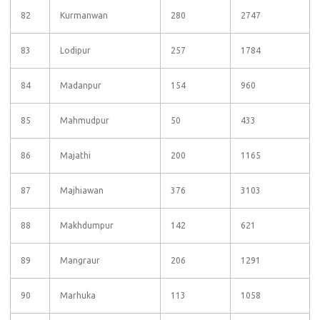
82
Kurmanwan
280
2747
83
Lodipur
257
1784
84
Madanpur
154
960
85
Mahmudpur
50
433
86
Majathi
200
1165
87
Majhiawan
376
3103
88
Makhdumpur
142
621
89
Mangraur
206
1291
90
Marhuka
113
1058