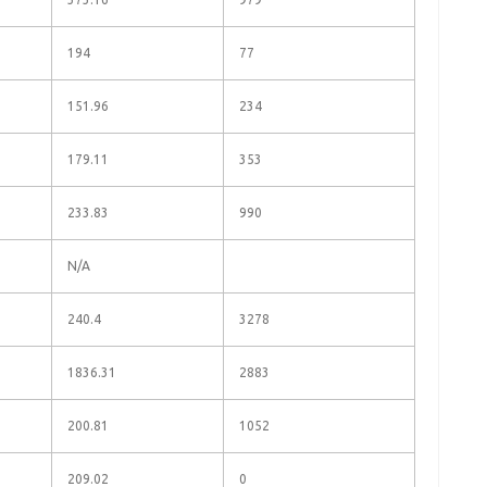
194
77
151.96
234
179.11
353
233.83
990
N/A
240.4
3278
1836.31
2883
200.81
1052
209.02
0