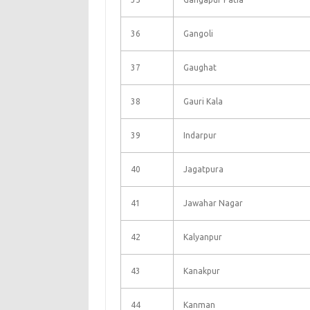
36
Gangoli
37
Gaughat
38
Gauri Kala
39
Indarpur
40
Jagatpura
41
Jawahar Nagar
42
Kalyanpur
43
Kanakpur
44
Kanman