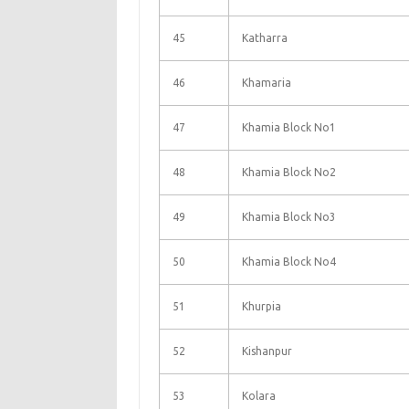
45
Katharra
46
Khamaria
47
Khamia Block No1
48
Khamia Block No2
49
Khamia Block No3
50
Khamia Block No4
51
Khurpia
52
Kishanpur
53
Kolara