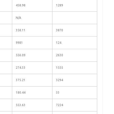
458.98
1289
N/A
358.11
3870
9981
124
556.09
2630
274.33
1555
375.21
3294
180.44
33
553.63
7224