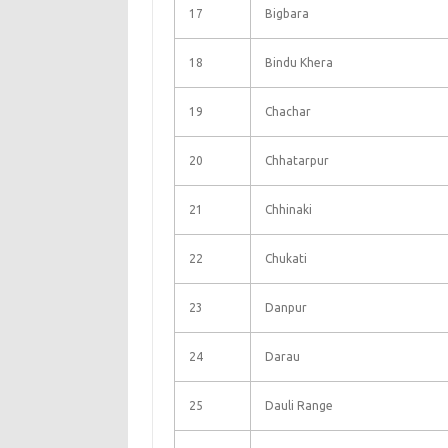
17
Bigbara
18
Bindu Khera
19
Chachar
20
Chhatarpur
21
Chhinaki
22
Chukati
23
Danpur
24
Darau
25
Dauli Range