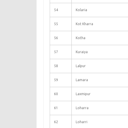
54
Kolaria
55
Kot Kharra
56
Kotha
57
Kuraiya
58
Lalpur
59
Lamara
60
Laxmipur
61
Loharra
62
Loharri