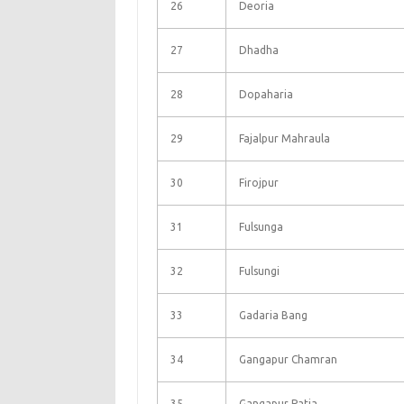
26
Deoria
27
Dhadha
28
Dopaharia
29
Fajalpur Mahraula
30
Firojpur
31
Fulsunga
32
Fulsungi
33
Gadaria Bang
34
Gangapur Chamran
35
Gangapur Patia