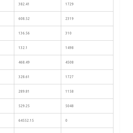
382.41
1729
608.52
2319
136.56
310
132.1
1498
468.49
4508
328.61
1727
289.81
1158
529.25
5048
64552.15
0