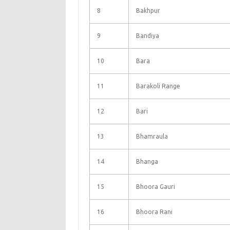
8
Bakhpur
9
Bandiya
10
Bara
11
Barakoli Range
12
Bari
13
Bhamraula
14
Bhanga
15
Bhoora Gauri
16
Bhoora Rani