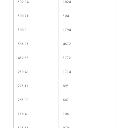
392.94
1824
308.71
304
308.9
1794
386.23
4672
432.65
3772
239.49
1714
273.17
893
253.08
687
116.4
106
373.16
979