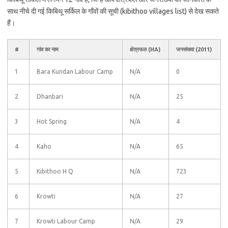
साथ नीचे दी गई किबिथू सर्किल के गाँवों की सूची (kibithoo villages list) से देख सकते
हैं।
#
गांव का नाम
क्षेत्रफल (HA)
जनसंख्या (2011)
1
Bara Kundan Labour Camp
N/A
0
2
Dhanbari
N/A
25
3
Hot Spring
N/A
4
4
Kaho
N/A
65
5
Kibithoo H Q
N/A
723
6
Krowti
N/A
27
7
Krowti Labour Camp
N/A
29