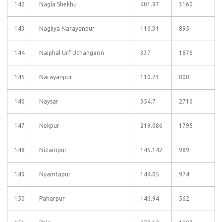
142
Nagla Shekhu
401.97
3160
143
Nagliya Narayanpur
116.31
895
144
Naiphal Urf Uchangaon
337
1876
145
Narayanpur
110.23
808
146
Naysar
354.7
2716
147
Nekpur
219.086
1795
148
Nizampur
145.142
989
149
Nyamtapur
144.05
974
150
Paharpur
146.94
562