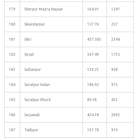
179
Sherpur Mazra Naysar
164.01
1247
180
Sikandarpur
157.76
257
181
Sikri
457.583
2344
182
Siryal
367.49
1735
183
Sultanpur
139.23
958
184
Suratpur Kalan
186.92
975
185
Suratpur Khurd
89.38
433
186
Surjawali
434.38
2692
187
Talibpur
107.78
919