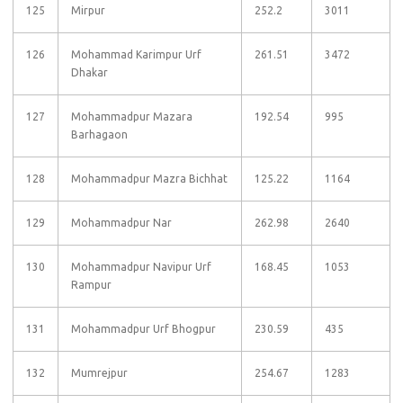
125
Mirpur
252.2
3011
126
Mohammad Karimpur Urf
261.51
3472
Dhakar
127
Mohammadpur Mazara
192.54
995
Barhagaon
128
Mohammadpur Mazra Bichhat
125.22
1164
129
Mohammadpur Nar
262.98
2640
130
Mohammadpur Navipur Urf
168.45
1053
Rampur
131
Mohammadpur Urf Bhogpur
230.59
435
132
Mumrejpur
254.67
1283