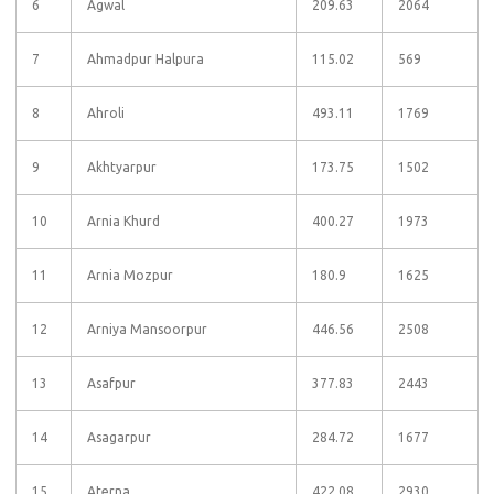
6
Agwal
209.63
2064
7
Ahmadpur Halpura
115.02
569
8
Ahroli
493.11
1769
9
Akhtyarpur
173.75
1502
10
Arnia Khurd
400.27
1973
11
Arnia Mozpur
180.9
1625
12
Arniya Mansoorpur
446.56
2508
13
Asafpur
377.83
2443
14
Asagarpur
284.72
1677
15
Aterna
422.08
2930