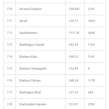
170
Sarawa Dadupur
258.847
2541
171
Sarsal
138.73
1854
172
Saudahavipur
1137.41
5668
173
Shahbajpur Daulat
292.29
1704
174
Shahpur Kala
598.52
3141
175
Shahpur Mawagarhi
134.99
0
176
Shahpur Pahasu
240.24
1178
177
Shahtajpur Bhal
121.33
584
178
Shahzadpur Kanaini
515.97
2700