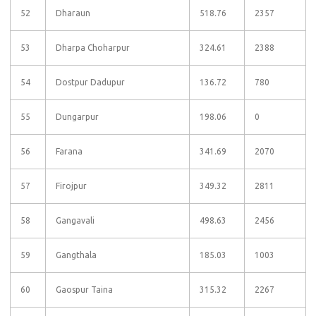
52
Dharaun
518.76
2357
53
Dharpa Choharpur
324.61
2388
54
Dostpur Dadupur
136.72
780
55
Dungarpur
198.06
0
56
Farana
341.69
2070
57
Firojpur
349.32
2811
58
Gangavali
498.63
2456
59
Gangthala
185.03
1003
60
Gaospur Taina
315.32
2267