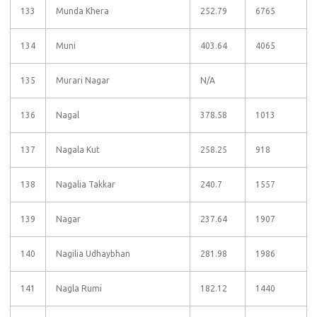
133
Munda Khera
252.79
6765
134
Muni
403.64
4065
135
Murari Nagar
N/A
136
Nagal
378.58
1013
137
Nagala Kut
258.25
918
138
Nagalia Takkar
240.7
1557
139
Nagar
237.64
1907
140
Nagilia Udhaybhan
281.98
1986
141
Nagla Rumi
182.12
1440