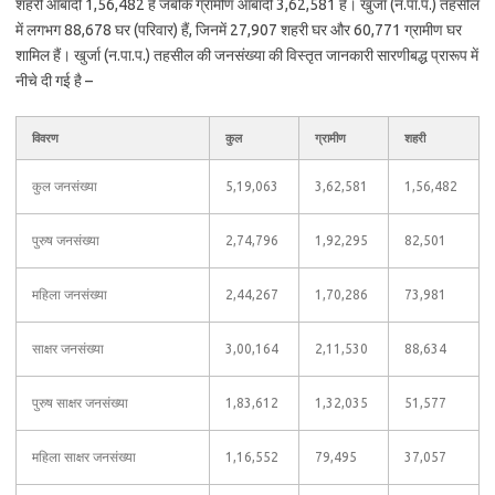
शहरी आबादी 1,56,482 है जबकि ग्रामीण आबादी 3,62,581 है। खुर्जा (न.पा.प.) तहसील
में लगभग 88,678 घर (परिवार) हैं, जिनमें 27,907 शहरी घर और 60,771 ग्रामीण घर
शामिल हैं। खुर्जा (न.पा.प.) तहसील की जनसंख्या की विस्तृत जानकारी सारणीबद्ध प्रारूप में
नीचे दी गई है –
विवरण
कुल
ग्रामीण
शहरी
कुल जनसंख्या
5,19,063
3,62,581
1,56,482
पुरुष जनसंख्या
2,74,796
1,92,295
82,501
महिला जनसंख्या
2,44,267
1,70,286
73,981
साक्षर जनसंख्या
3,00,164
2,11,530
88,634
पुरुष साक्षर जनसंख्या
1,83,612
1,32,035
51,577
महिला साक्षर जनसंख्या
1,16,552
79,495
37,057