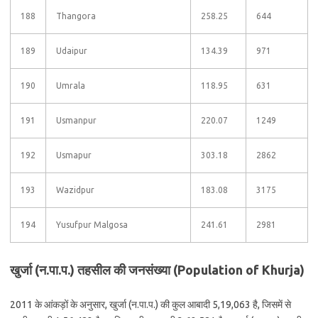
188
Thangora
258.25
644
189
Udaipur
134.39
971
190
Umrala
118.95
631
191
Usmanpur
220.07
1249
192
Usmapur
303.18
2862
193
Wazidpur
183.08
3175
194
Yusufpur Malgosa
241.61
2981
खुर्जा (न.पा.प.) तहसील की जनसंख्या (Population of Khurja)
2011 के आंकड़ों के अनुसार, खुर्जा (न.पा.प.) की कुल आबादी 5,19,063 है, जिसमें से