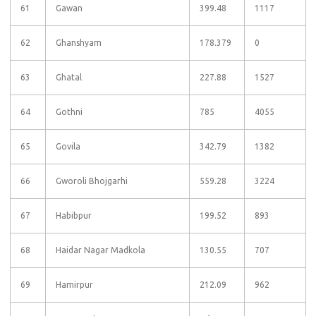
61
Gawan
399.48
1117
62
Ghanshyam
178.379
0
63
Ghatal
227.88
1527
64
Gothni
785
4055
65
Govila
342.79
1382
66
Gworoli Bhojgarhi
559.28
3224
67
Habibpur
199.52
893
68
Haidar Nagar Madkola
130.55
707
69
Hamirpur
212.09
962