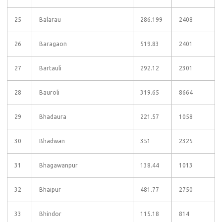
25
Balarau
286.199
2408
26
Baragaon
519.83
2401
27
Bartauli
292.12
2301
28
Bauroli
319.65
8664
29
Bhadaura
221.57
1058
30
Bhadwan
351
2325
31
Bhagawanpur
138.44
1013
32
Bhaipur
481.77
2750
33
Bhindor
115.18
814