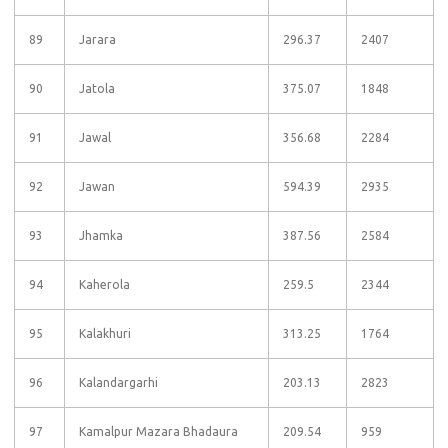
89
Jarara
296.37
2407
90
Jatola
375.07
1848
91
Jawal
356.68
2284
92
Jawan
594.39
2935
93
Jhamka
387.56
2584
94
Kaherola
259.5
2344
95
Kalakhuri
313.25
1764
96
Kalandargarhi
203.13
2823
97
Kamalpur Mazara Bhadaura
209.54
959