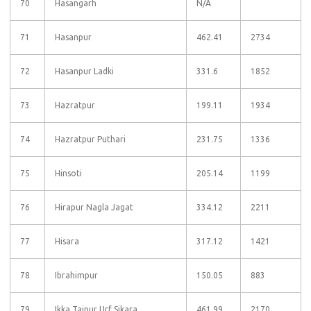
70
Hasangarh
N/A
71
Hasanpur
462.41
2734
72
Hasanpur Ladki
331.6
1852
73
Hazratpur
199.11
1934
74
Hazratpur Puthari
231.75
1336
75
Hinsoti
205.14
1199
76
Hirapur Nagla Jagat
334.12
2211
77
Hisara
317.12
1421
78
Ibrahimpur
150.05
883
79
Ikka Tajpur Urf Sikara
461.99
2170