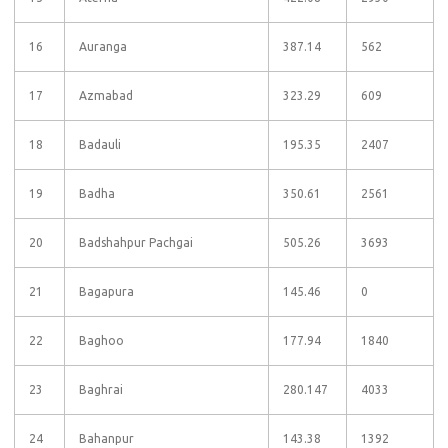
16
Auranga
387.14
562
17
Azmabad
323.29
609
18
Badauli
195.35
2407
19
Badha
350.61
2561
20
Badshahpur Pachgai
505.26
3693
21
Bagapura
145.46
0
22
Baghoo
177.94
1840
23
Baghrai
280.147
4033
24
Bahanpur
143.38
1392