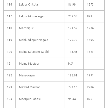
116
Lalpur Chitola
86.99
1273
117
Lalpur Mumereypur
237.54
878
118
Machhipur
174.52
1206
119
Mahiuddinpur Nagala
129.79
1695
120
Maina Kalander Gadhi
113.43
1523
121
Maina Maujpur
N/A
122
Mansoorpur
188.01
1791
123
Mawad Machad
773.16
2286
124
Meerpur Pahasu
95.44
876