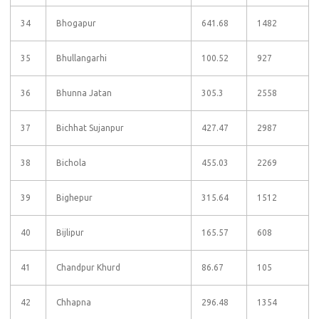
34
Bhogapur
641.68
1482
35
Bhullangarhi
100.52
927
36
Bhunna Jatan
305.3
2558
37
Bichhat Sujanpur
427.47
2987
38
Bichola
455.03
2269
39
Bighepur
315.64
1512
40
Bijlipur
165.57
608
41
Chandpur Khurd
86.67
105
42
Chhapna
296.48
1354