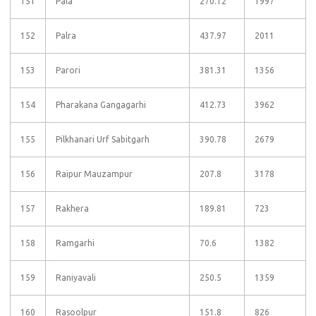
151
Pala
270.12
1997
152
Palra
437.97
2011
153
Parori
381.31
1356
154
Pharakana Gangagarhi
412.73
3962
155
Pilkhanari Urf Sabitgarh
390.78
2679
156
Raipur Mauzampur
207.8
3178
157
Rakhera
189.81
723
158
Ramgarhi
70.6
1382
159
Raniyavali
250.5
1359
160
Rasoolpur
151.8
826