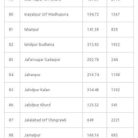
80
Inayatpur Urf Madhupura
194.72
1367
81
Ishanpur
141.38
829
82
Ismilpur Budhena
515.92
1932
83
Jafarnagar Gadaipur
202.78
244
84
Jahanpur
216.74
1108
85
Jahidpur Kalan
354.48
1302
86
Jahidpur Khurd
125.52
541
87
Jalalabad Urf Chingrawli
649
2221
88
Jamalpur
166.16
685