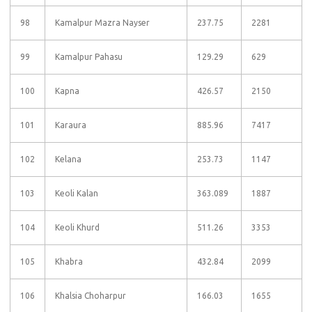
98
Kamalpur Mazra Nayser
237.75
2281
99
Kamalpur Pahasu
129.29
629
100
Kapna
426.57
2150
101
Karaura
885.96
7417
102
Kelana
253.73
1147
103
Keoli Kalan
363.089
1887
104
Keoli Khurd
511.26
3353
105
Khabra
432.84
2099
106
Khalsia Choharpur
166.03
1655