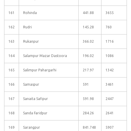
161
Rohinda
441.88
3655
162
Rudri
145.28
760
163
Rukanpur
366.02
1716
164
Salampur Mazar Dastoora
196.02
1086
165
Salimpur Pahargarhi
217.97
1342
166
Samaspur
591
3461
167
Sanaita Safipur
591.98
2447
168
Sanda Faridpur
284.26
2641
169
Sarangpur
841.748
5907