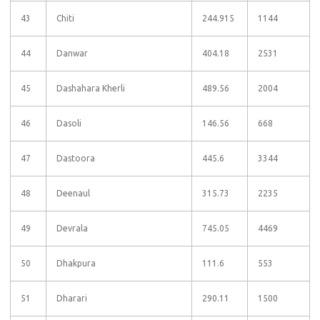
43
Chiti
244.915
1144
44
Danwar
404.18
2531
45
Dashahara Kherli
489.56
2004
46
Dasoli
146.56
668
47
Dastoora
445.6
3344
48
Deenaul
315.73
2235
49
Devrala
745.05
4469
50
Dhakpura
111.6
553
51
Dharari
290.11
1500