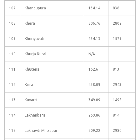
107
Khandupura
134.14
836
108
Khera
506.76
2802
109
Khuriyavali
234.13
1579
110
Khurja Rural
N/A
111
Khutena
162.6
813
112
Kirra
438.09
2943
113
Kuvarsi
349.09
1495
114
Lakhanbara
259.86
814
115
Lakhawti Mirzapur
209.22
2980