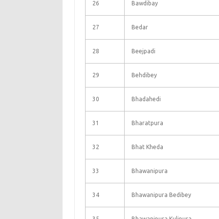
26
Bawdibay
27
Bedar
28
Beejpadi
29
Behdibey
30
Bhadahedi
31
Bharatpura
32
Bhat Kheda
33
Bhawanipura
34
Bhawanipura Bedibey
35
Bhawanipura Kulipura