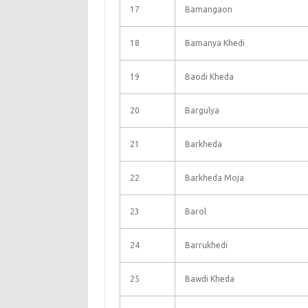
17
Bamangaon
18
Bamanya Khedi
19
Baodi Kheda
20
Bargulya
21
Barkheda
22
Barkheda Moja
23
Barol
24
Barrukhedi
25
Bawdi Kheda