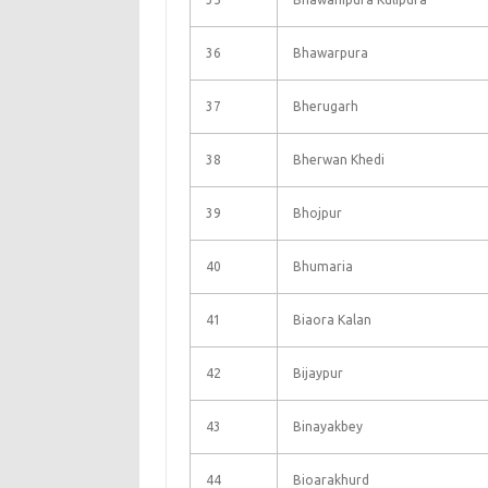
36
Bhawarpura
37
Bherugarh
38
Bherwan Khedi
39
Bhojpur
40
Bhumaria
41
Biaora Kalan
42
Bijaypur
43
Binayakbey
44
Bioarakhurd