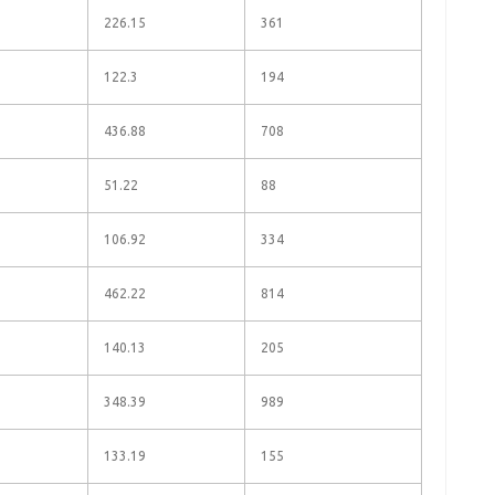
226.15
361
122.3
194
436.88
708
51.22
88
106.92
334
462.22
814
140.13
205
348.39
989
133.19
155