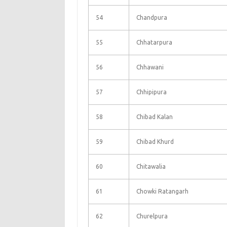
54
Chandpura
55
Chhatarpura
56
Chhawani
57
Chhipipura
58
Chibad Kalan
59
Chibad Khurd
60
Chitawalia
61
Chowki Ratangarh
62
Churelpura