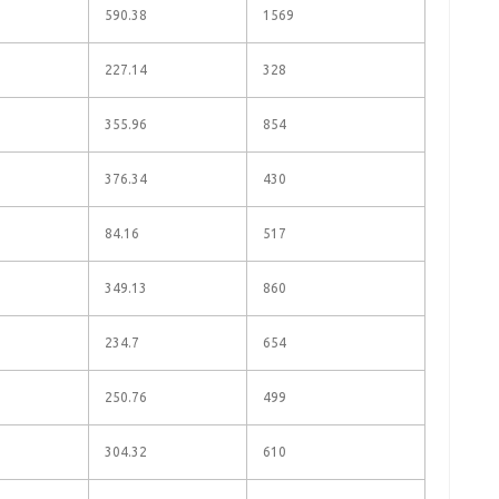
590.38
1569
227.14
328
355.96
854
376.34
430
84.16
517
349.13
860
234.7
654
250.76
499
304.32
610