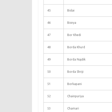
45
Bislai
46
Bisnya
47
Bor Khedi
48
Borda Khurd
49
Borda Najdik
50
Borda Shriji
51
Borkapani
52
Chainpuriya
53
Chamari