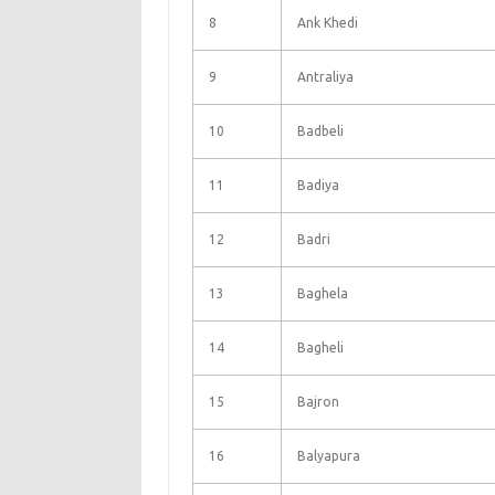
8
Ank Khedi
9
Antraliya
10
Badbeli
11
Badiya
12
Badri
13
Baghela
14
Bagheli
15
Bajron
16
Balyapura