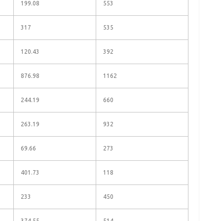
199.08
553
317
535
120.43
392
876.98
1162
244.19
660
263.19
932
69.66
273
401.73
118
233
450
374.55
514