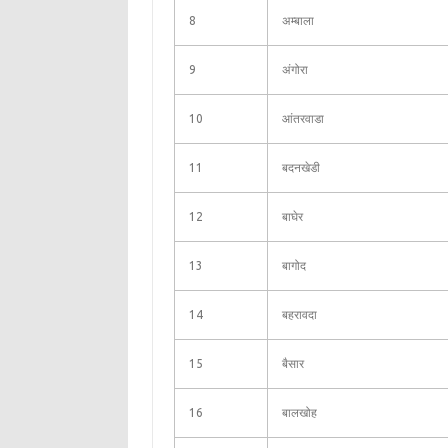
8
अम्बाला
9
अंगोरा
10
आंतरवाडा
11
बदनखेडी
12
बाघेर
13
बागोद
14
बहरावदा
15
बैसार
16
बालखोह