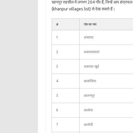
खानपुर तहसील में लगभग 204 गाँव हैं, जिन्हें आप क्षेत्र
(khanpur villages list) से देख सकते हैं।
#
गांव का नाम
1
अंचरावा
2
अकावदकलां
3
अकावद खुर्द
4
आकोदिया
5
आलनपुर
6
आलोदा
7
आलोदी