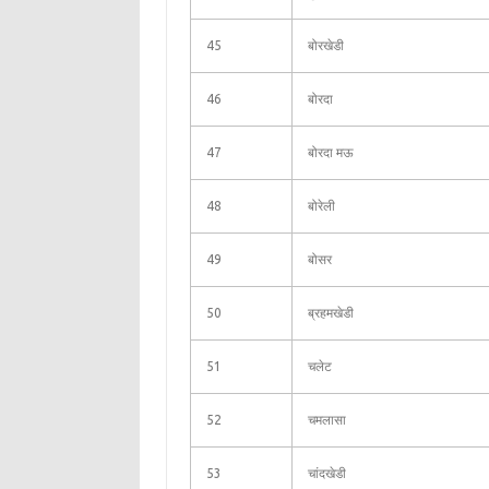
45
बोरखेडी
46
बोरदा
47
बोरदा मऊ
48
बोरेली
49
बोसर
50
ब्रहमखेडी
51
चलेट
52
चमलासा
53
चांदखेडी