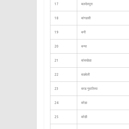
17
बलदेवपुरा
18
बांगडसी
19
बनी
20
बन्या
21
बांसखेडा
22
बडबेली
23
बरड गुवालिया
24
बरेडा
25
बरेडी