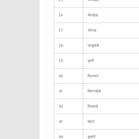
36
भीमखेडा
37
भीमगढ
38
भोजूखेडी
39
भूमरी
40
बिलासरा
41
बिशनखेडी
42
बिसलाई
43
बोहरा
44
बुखारी