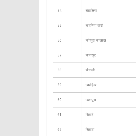
54
चंडालिया
55
चांदनिया खेडी
56
चांदपुरा चपलाडा
57
चापाखुर
58
चीकली
59
छापीहेडा
60
छतरपुरा
61
चिताई
62
चितावा