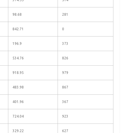
98.68
281
842.71
0
196.9
373
534.76
826
918.95
979
483.98
867
401.96
367
724.04
923
329.22
627