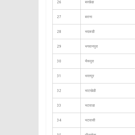
26
बरखेडा
27
बराना
28
भदकडी
29
भगवानपुरा
30
भैरूपुरा
31
भरतपुर
32
भाटखेडी
33
भटवाडा
34
भटवासी
35
भीलखेडा