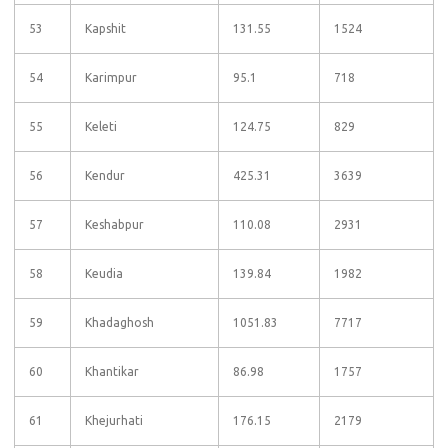
53
Kapshit
131.55
1524
54
Karimpur
95.1
718
55
Keleti
124.75
829
56
Kendur
425.31
3639
57
Keshabpur
110.08
2931
58
Keudia
139.84
1982
59
Khadaghosh
1051.83
7717
60
Khantikar
86.98
1757
61
Khejurhati
176.15
2179