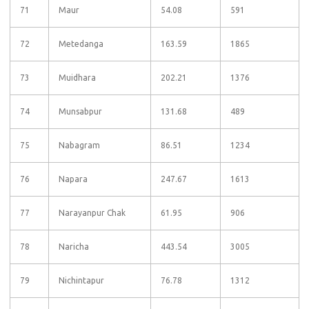
71
Maur
54.08
591
72
Metedanga
163.59
1865
73
Muidhara
202.21
1376
74
Munsabpur
131.68
489
75
Nabagram
86.51
1234
76
Napara
247.67
1613
77
Narayanpur Chak
61.95
906
78
Naricha
443.54
3005
79
Nichintapur
76.78
1312