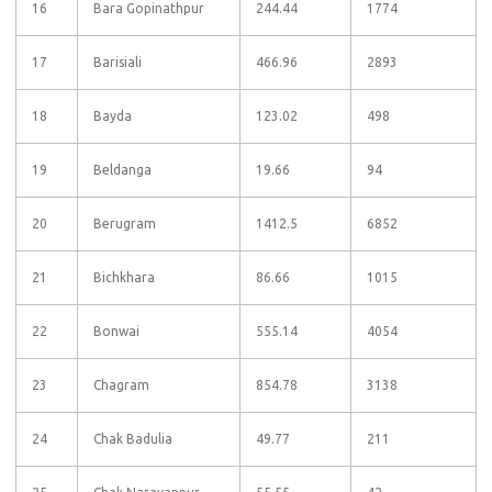
16
Bara Gopinathpur
244.44
1774
17
Barisiali
466.96
2893
18
Bayda
123.02
498
19
Beldanga
19.66
94
20
Berugram
1412.5
6852
21
Bichkhara
86.66
1015
22
Bonwai
555.14
4054
23
Chagram
854.78
3138
24
Chak Badulia
49.77
211