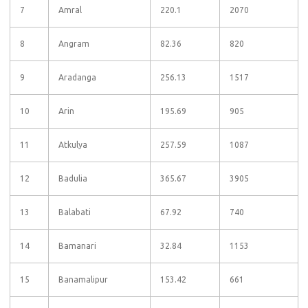
7
Amral
220.1
2070
8
Angram
82.36
820
9
Aradanga
256.13
1517
10
Arin
195.69
905
11
Atkulya
257.59
1087
12
Badulia
365.67
3905
13
Balabati
67.92
740
14
Bamanari
32.84
1153
15
Banamalipur
153.42
661