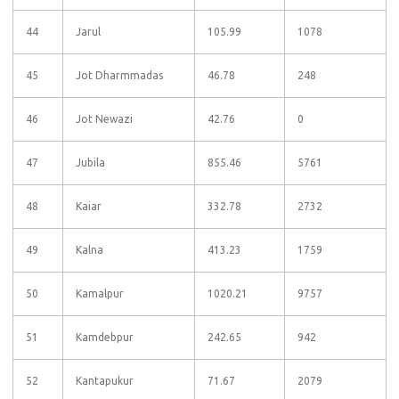
44
Jarul
105.99
1078
45
Jot Dharmmadas
46.78
248
46
Jot Newazi
42.76
0
47
Jubila
855.46
5761
48
Kaiar
332.78
2732
49
Kalna
413.23
1759
50
Kamalpur
1020.21
9757
51
Kamdebpur
242.65
942
52
Kantapukur
71.67
2079