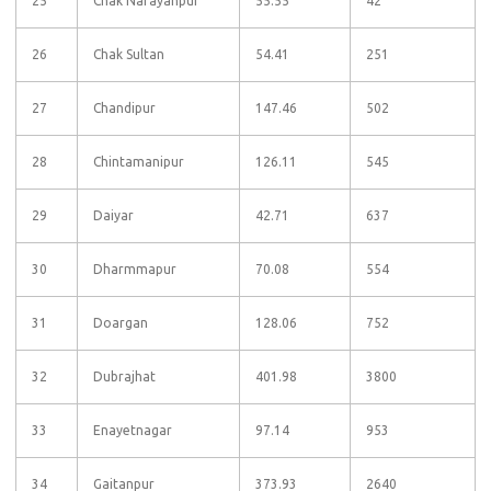
25
Chak Narayanpur
55.55
42
26
Chak Sultan
54.41
251
27
Chandipur
147.46
502
28
Chintamanipur
126.11
545
29
Daiyar
42.71
637
30
Dharmmapur
70.08
554
31
Doargan
128.06
752
32
Dubrajhat
401.98
3800
33
Enayetnagar
97.14
953
34
Gaitanpur
373.93
2640