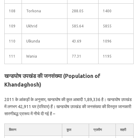
108
Torkona
288.05
1400
109
Ukhrid
585.64
5855
110
Ulkunda
43.69
1096
111
Wania
77.31
1195
खन्डघोष उपखंड की जनसंख्या (Population of
Khandaghosh)
2011 के आंकड़ों के अनुसार, खन्डघोष की कुल आबादी 1,89,336 है। खन्डघोष उपखंड
में लगभग 42,911 घर (परिवार) हैं। खन्डघोष उपखंड की जनसंख्या की विस्तृत जानकारी
सारणीबद्ध प्रारूप में नीचे दी गई है –
विवरण
कुल
ग्रामीण
शहरी