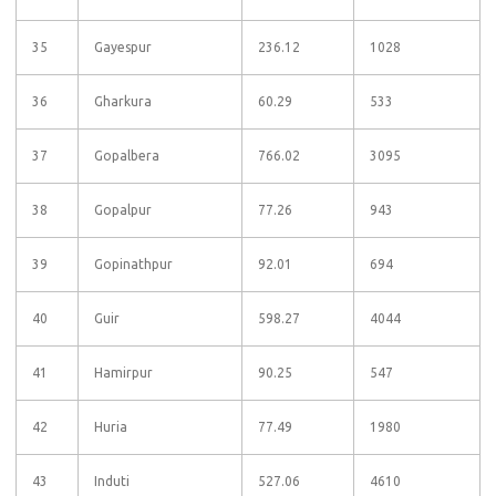
35
Gayespur
236.12
1028
36
Gharkura
60.29
533
37
Gopalbera
766.02
3095
38
Gopalpur
77.26
943
39
Gopinathpur
92.01
694
40
Guir
598.27
4044
41
Hamirpur
90.25
547
42
Huria
77.49
1980
43
Induti
527.06
4610