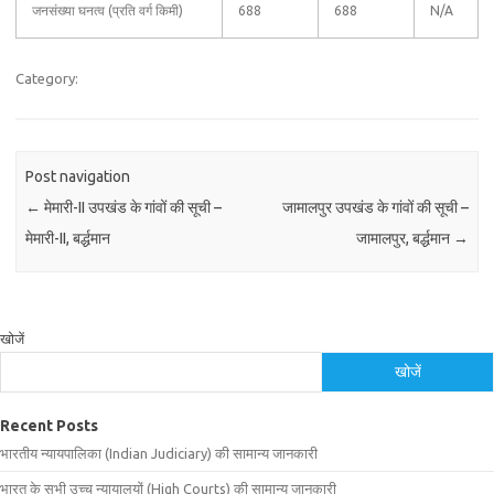
जनसंख्या घनत्व (प्रति वर्ग किमी)
688
688
N/A
Category:
Post navigation
←
मेमारी-II उपखंड के गांवों की सूची –
जामालपुर उपखंड के गांवों की सूची –
मेमारी-II, बर्द्धमान
जामालपुर, बर्द्धमान
→
खोजें
खोजें
Recent Posts
भारतीय न्यायपालिका (Indian Judiciary) की सामान्य जानकारी
भारत के सभी उच्च न्यायालयों (High Courts) की सामान्य जानकारी