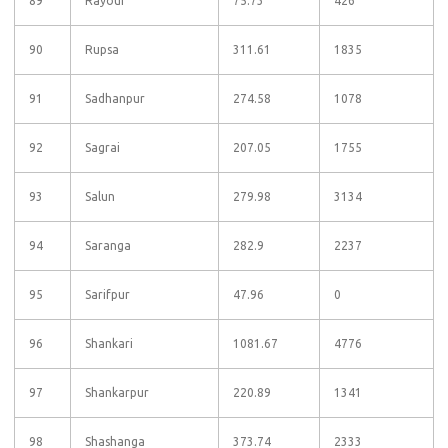
89
Rayour
75.73
426
90
Rupsa
311.61
1835
91
Sadhanpur
274.58
1078
92
Sagrai
207.05
1755
93
Salun
279.98
3134
94
Saranga
282.9
2237
95
Sarifpur
47.96
0
96
Shankari
1081.67
4776
97
Shankarpur
220.89
1341
98
Shashanga
373.74
2333