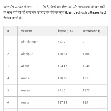
खन्डघोष उपखंड में लगभग 111 गाँव हैं, जिन्हें आप क्षेत्रफल और जनसंख्या की जानकारी
के साथ नीचे दी गई खन्डघोष उपखंड के गाँवों की सूची (khandaghosh villages list)
से देख सकते हैं।
#
गांव का नाम
क्षेत्रफल (HA)
जनसंख्या (2011)
1
Aimakheger
55.19
0
2
Aladipur
180.53
1106
3
Alipur
164.17
1546
4
Amba
120.46
1633
5
Amilia
79.36
1275
6
Amra
127.85
925