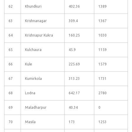
62
Khundkuri
402.36
1389
63
Krishnanagar
309.4
1367
64
Krishnapur Kukra
160.25
1030
65
Kulchaura
45.9
1159
66
Kule
225.69
1579
67
Kumirkola
313.23
1731
68
Lodna
642.17
2780
69
Maladharpur
40.34
0
70
Masila
173
1253