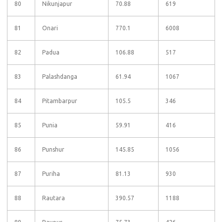
80
Nikunjapur
70.88
619
81
Onari
770.1
6008
82
Padua
106.88
517
83
Palashdanga
61.94
1067
84
Pitambarpur
105.5
346
85
Punia
59.91
416
86
Punshur
145.85
1056
87
Puriha
81.13
930
88
Rautara
390.57
1188