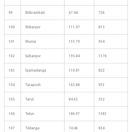
99
Shibrambati
67.44
726
100
Shikarpur
111.97
815
101
Shunia
133.79
954
102
Sultanpur
195.84
1376
103
Syamadanga
110.81
822
104
Taraposh
165.88
953
105
Tarul
84.65
532
106
Telun
186.97
1383
107
Tildanga
74.46
834