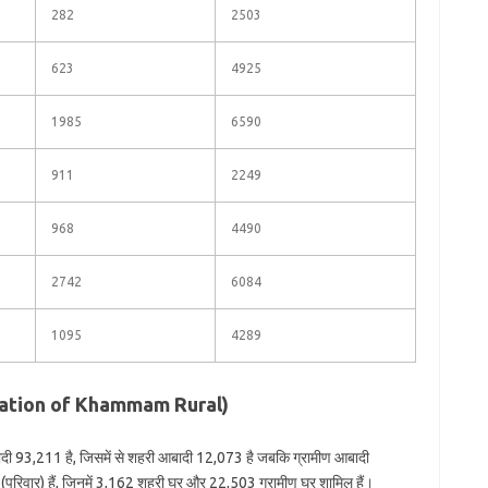
282
2503
623
4925
1985
6590
911
2249
968
4490
2742
6084
1095
4289
opulation of Khammam Rural)
ादी 93,211 है, जिसमें से शहरी आबादी 12,073 है जबकि ग्रामीण आबादी
परिवार) हैं, जिनमें 3,162 शहरी घर और 22,503 ग्रामीण घर शामिल हैं।