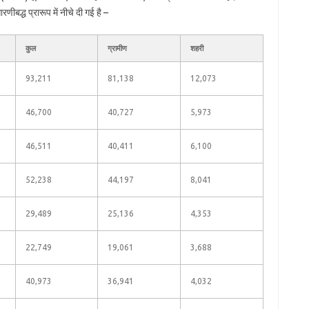
ीबद्ध प्रारूप में नीचे दी गई है –
कुल
ग्रामीण
शहरी
93,211
81,138
12,073
46,700
40,727
5,973
46,511
40,411
6,100
52,238
44,197
8,041
29,489
25,136
4,353
22,749
19,061
3,688
40,973
36,941
4,032