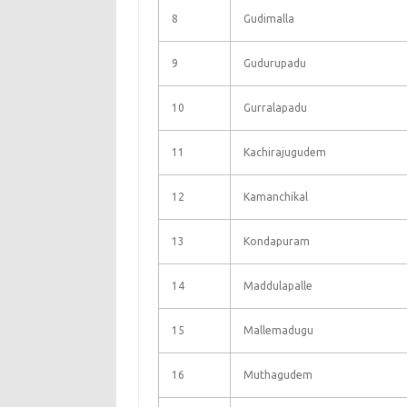
8
Gudimalla
9
Gudurupadu
10
Gurralapadu
11
Kachirajugudem
12
Kamanchikal
13
Kondapuram
14
Maddulapalle
15
Mallemadugu
16
Muthagudem