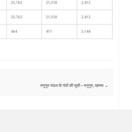
23,762
21,350
2,412
23,762
21,350
2,412
464
411
3,144
मनुगूरु मंडल के गांवों की सूची – मनुगूरु, खम्मम
→