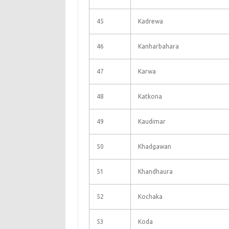
45
Kadrewa
46
Kanharbahara
47
Karwa
48
Katkona
49
Kaudimar
50
Khadgawan
51
Khandhaura
52
Kochaka
53
Koda