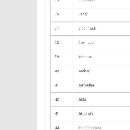
36
Gengi
37
Giddhmudi
38
Govindpur
39
Indarpur
40
Jadhari
41
Jaroudha
42
Jilda
43
Jilibandh
44
Kadambahara