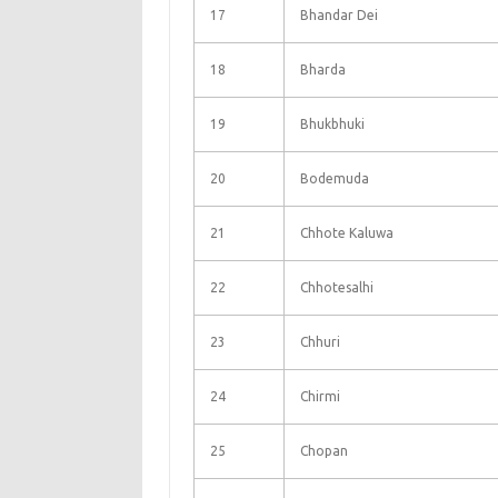
17
Bhandar Dei
18
Bharda
19
Bhukbhuki
20
Bodemuda
21
Chhote Kaluwa
22
Chhotesalhi
23
Chhuri
24
Chirmi
25
Chopan