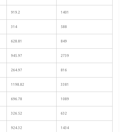
919.2
1401
314
588
628.81
849
945.97
2739
264.97
816
1198.82
3381
696.78
1089
326.52
632
924.32
1434