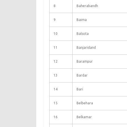
8
Baherabandh
9
Baima
10
Balsota
11
Banjaridand
12
Barampur
13
Bardar
14
Bari
15
Belbehara
16
Belkamar