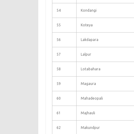
54
Kondangi
55
Koteya
56
Lakdapara
57
Lalpur
58
Lotabahara
59
Magaura
60
Mahadeopali
61
Majhauli
62
Makundpur