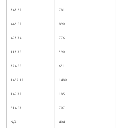
343.67
781
446.27
890
423.34
776
113.35
390
374.55
631
1457.17
1480
142.37
185
514.23
707
N/A
404