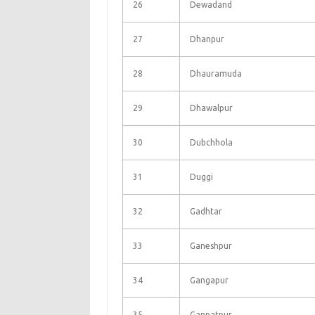
26
Dewadand
27
Dhanpur
28
Dhauramuda
29
Dhawalpur
30
Dubchhola
31
Duggi
32
Gadhtar
33
Ganeshpur
34
Gangapur
35
Ganpatpur