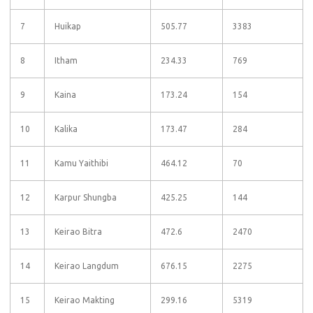
7
Huikap
505.77
3383
8
Itham
234.33
769
9
Kaina
173.24
154
10
Kalika
173.47
284
11
Kamu Yaithibi
464.12
70
12
Karpur Shungba
425.25
144
13
Keirao Bitra
472.6
2470
14
Keirao Langdum
676.15
2275
15
Keirao Makting
299.16
5319