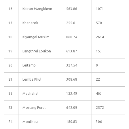
16
Keirao Wangkhem
563.86
1071
17
Khanarok
255.6
570
18
Kiyamgei Muslim
868.74
2614
19
Langthrei Loukon
613.87
153
20
Leitambi
327.54
0
21
Lemba Khul
308.68
22
22
Machahal
123.49
463
23
Moirang Purel
642.09
2572
24
Monthou
180.83
306