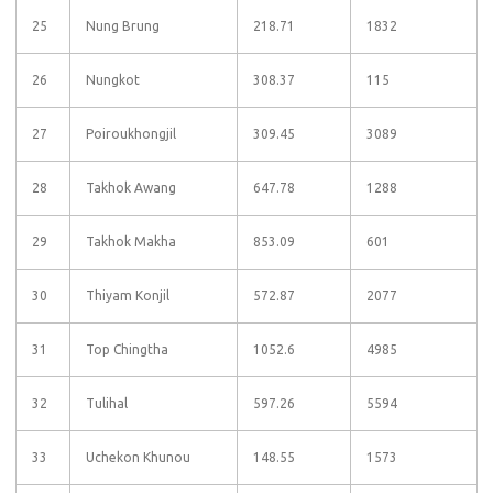
25
Nung Brung
218.71
1832
26
Nungkot
308.37
115
27
Poiroukhongjil
309.45
3089
28
Takhok Awang
647.78
1288
29
Takhok Makha
853.09
601
30
Thiyam Konjil
572.87
2077
31
Top Chingtha
1052.6
4985
32
Tulihal
597.26
5594
33
Uchekon Khunou
148.55
1573