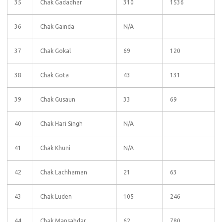
35
Chak Gadadhar
310
1536
36
Chak Gainda
N/A
37
Chak Gokal
69
120
38
Chak Gota
43
131
39
Chak Gusaun
33
69
40
Chak Hari Singh
N/A
41
Chak Khuni
N/A
42
Chak Lachhaman
21
63
43
Chak Luden
105
246
44
Chak Mansabdar
62
780