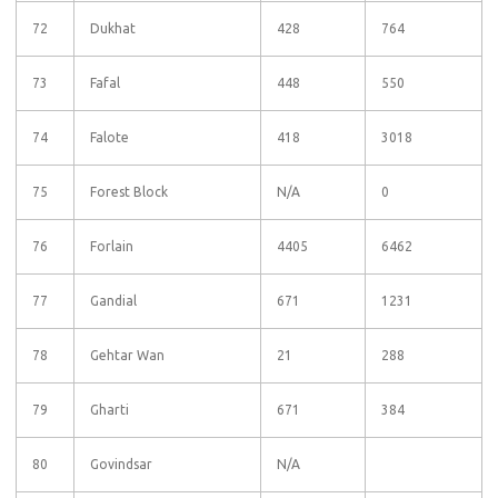
72
Dukhat
428
764
73
Fafal
448
550
74
Falote
418
3018
75
Forest Block
N/A
0
76
Forlain
4405
6462
77
Gandial
671
1231
78
Gehtar Wan
21
288
79
Gharti
671
384
80
Govindsar
N/A