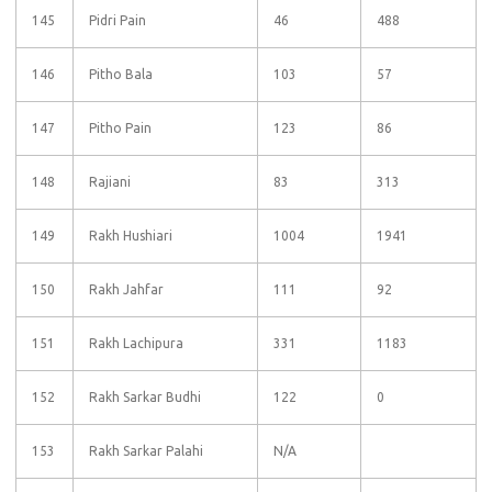
145
Pidri Pain
46
488
146
Pitho Bala
103
57
147
Pitho Pain
123
86
148
Rajiani
83
313
149
Rakh Hushiari
1004
1941
150
Rakh Jahfar
111
92
151
Rakh Lachipura
331
1183
152
Rakh Sarkar Budhi
122
0
153
Rakh Sarkar Palahi
N/A