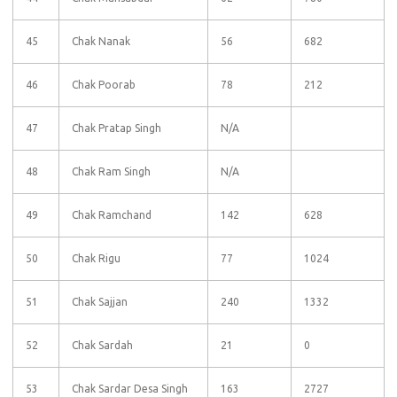
45
Chak Nanak
56
682
46
Chak Poorab
78
212
47
Chak Pratap Singh
N/A
48
Chak Ram Singh
N/A
49
Chak Ramchand
142
628
50
Chak Rigu
77
1024
51
Chak Sajjan
240
1332
52
Chak Sardah
21
0
53
Chak Sardar Desa Singh
163
2727