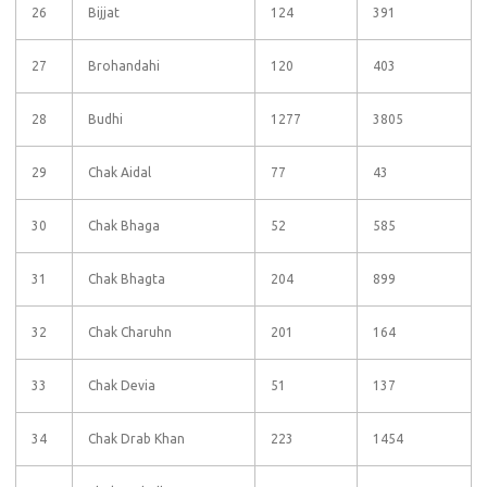
26
Bijjat
124
391
27
Brohandahi
120
403
28
Budhi
1277
3805
29
Chak Aidal
77
43
30
Chak Bhaga
52
585
31
Chak Bhagta
204
899
32
Chak Charuhn
201
164
33
Chak Devia
51
137
34
Chak Drab Khan
223
1454