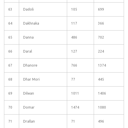
63
Dadoli
105
699
64
Dakhnaka
117
366
65
Danna
486
702
66
Daral
127
224
67
Dhanore
766
1374
68
Dhar Mori
77
445
69
Dilwan
1011
1406
70
Domar
1474
1080
71
Drallan
71
496