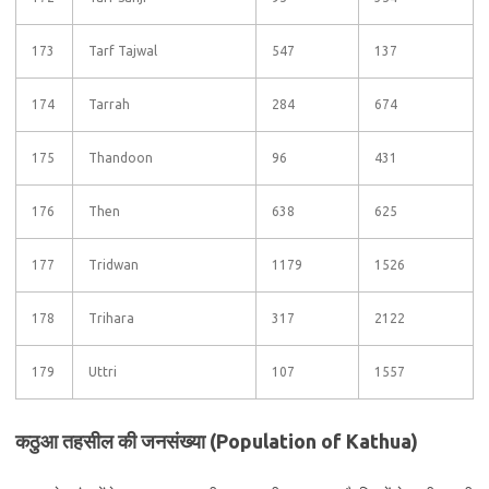
173
Tarf Tajwal
547
137
174
Tarrah
284
674
175
Thandoon
96
431
176
Then
638
625
177
Tridwan
1179
1526
178
Trihara
317
2122
179
Uttri
107
1557
कठुआ तहसील की जनसंख्या (Population of Kathua)