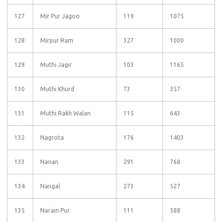
127
Mir Pur Jagoo
119
1075
128
Mirpur Ram
327
1000
129
Muthi Jagir
103
1165
130
Muthi Khurd
73
357
131
Muthi Rakh Walan
115
643
132
Nagrota
176
1403
133
Nanan
291
768
134
Nangal
273
527
135
Narain Pur
111
588