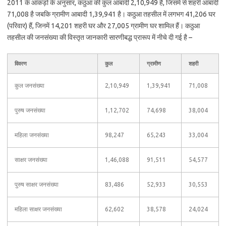
2011 के आंकड़ों के अनुसार, कठुआ की कुल आबादी 2,10,949 है, जिसमें से शहरी आबादी
71,008 है जबकि ग्रामीण आबादी 1,39,941 है। कठुआ तहसील में लगभग 41,206 घर
(परिवार) हैं, जिनमें 14,201 शहरी घर और 27,005 ग्रामीण घर शामिल हैं। कठुआ
तहसील की जनसंख्या की विस्तृत जानकारी सारणीबद्ध प्रारूप में नीचे दी गई है –
विवरण
कुल
ग्रामीण
शहरी
कुल जनसंख्या
2,10,949
1,39,941
71,008
पुरुष जनसंख्या
1,12,702
74,698
38,004
महिला जनसंख्या
98,247
65,243
33,004
साक्षर जनसंख्या
1,46,088
91,511
54,577
पुरुष साक्षर जनसंख्या
83,486
52,933
30,553
महिला साक्षर जनसंख्या
62,602
38,578
24,024