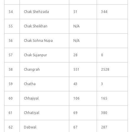
54
Chak Shehzada
51
344
55
Chak Sheikhan
N/A
56
Chak Sohna Nupa
N/A
57
Chak Sujanpur
28
0
58
Changrah
551
2528
59
Chatha
43
3
60
Chhajiyal
106
165
61
Chhatiyal
69
380
62
Dabwal
67
287