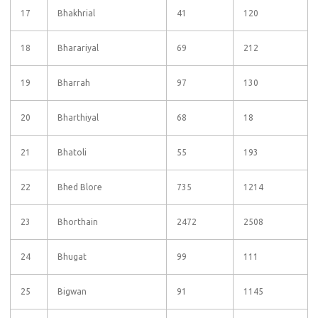
17
Bhakhrial
41
120
18
Bharariyal
69
212
19
Bharrah
97
130
20
Bharthiyal
68
18
21
Bhatoli
55
193
22
Bhed Blore
735
1214
23
Bhorthain
2472
2508
24
Bhugat
99
111
25
Bigwan
91
1145