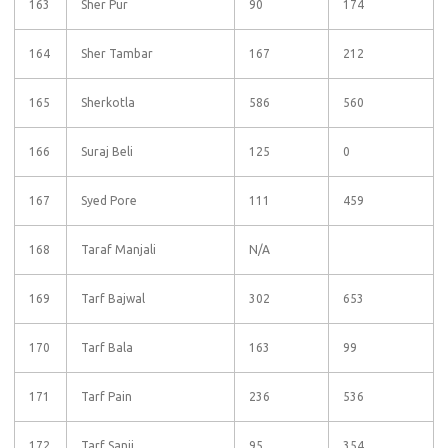
163
Sher Pur
90
174
164
Sher Tambar
167
212
165
Sherkotla
586
560
166
Suraj Beli
125
0
167
Syed Pore
111
459
168
Taraf Manjali
N/A
169
Tarf Bajwal
302
653
170
Tarf Bala
163
99
171
Tarf Pain
236
536
172
Tarf Sanji
95
354