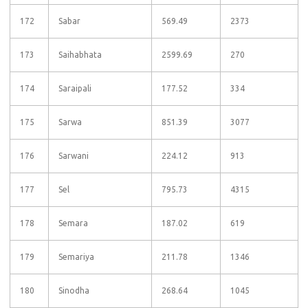
172
Sabar
569.49
2373
173
Saihabhata
2599.69
270
174
Saraipali
177.52
334
175
Sarwa
851.39
3077
176
Sarwani
224.12
913
177
Sel
795.73
4315
178
Semara
187.02
619
179
Semariya
211.78
1346
180
Sinodha
268.64
1045