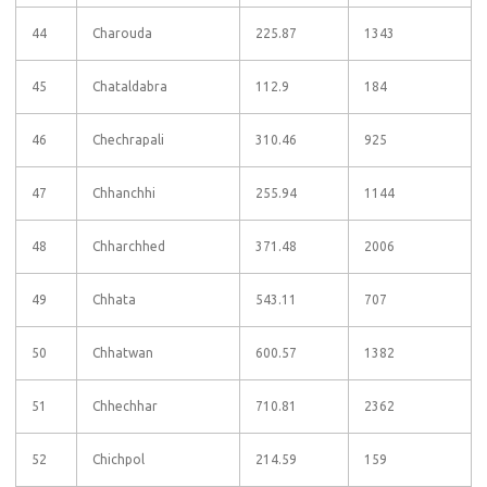
44
Charouda
225.87
1343
45
Chataldabra
112.9
184
46
Chechrapali
310.46
925
47
Chhanchhi
255.94
1144
48
Chharchhed
371.48
2006
49
Chhata
543.11
707
50
Chhatwan
600.57
1382
51
Chhechhar
710.81
2362
52
Chichpol
214.59
159