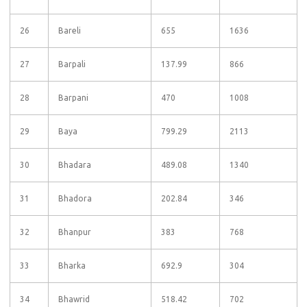
26
Bareli
655
1636
27
Barpali
137.99
866
28
Barpani
470
1008
29
Baya
799.29
2113
30
Bhadara
489.08
1340
31
Bhadora
202.84
346
32
Bhanpur
383
768
33
Bharka
692.9
304
34
Bhawrid
518.42
702