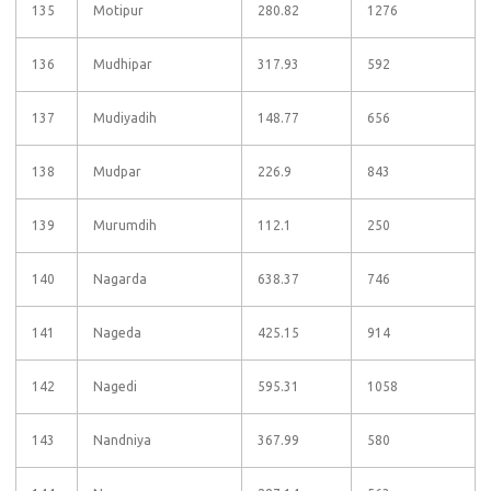
135
Motipur
280.82
1276
136
Mudhipar
317.93
592
137
Mudiyadih
148.77
656
138
Mudpar
226.9
843
139
Murumdih
112.1
250
140
Nagarda
638.37
746
141
Nageda
425.15
914
142
Nagedi
595.31
1058
143
Nandniya
367.99
580