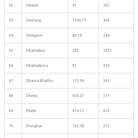
62
Devpur
61
262
63
Devrung
1545.77
456
64
Dewgaon
80.19
294
65
Dhamalpur
282
1033
66
Dhamalpura
81
510
67
Dhaura Bhatha
125.94
361
68
Dheba
850.21
371
69
Dhebi
619.15
616
70
Donajhar
162.58
372