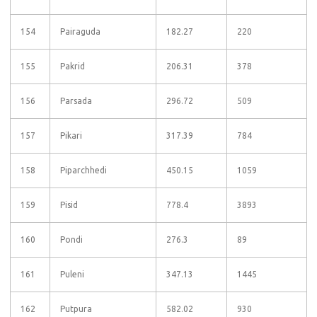
154
Pairaguda
182.27
220
155
Pakrid
206.31
378
156
Parsada
296.72
509
157
Pikari
317.39
784
158
Piparchhedi
450.15
1059
159
Pisid
778.4
3893
160
Pondi
276.3
89
161
Puleni
347.13
1445
162
Putpura
582.02
930