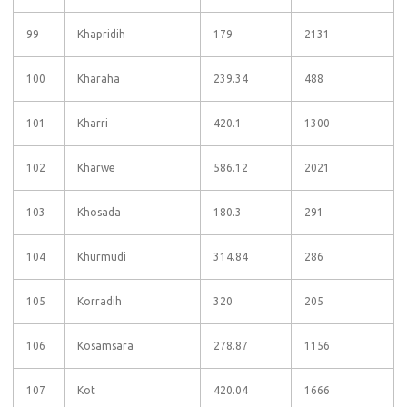
99
Khapridih
179
2131
100
Kharaha
239.34
488
101
Kharri
420.1
1300
102
Kharwe
586.12
2021
103
Khosada
180.3
291
104
Khurmudi
314.84
286
105
Korradih
320
205
106
Kosamsara
278.87
1156
107
Kot
420.04
1666