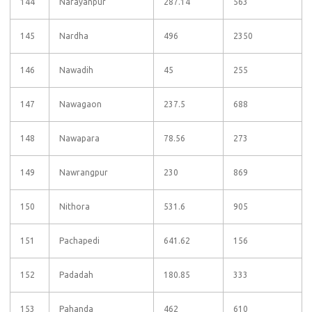
144
Narayanpur
287.14
563
145
Nardha
496
2350
146
Nawadih
45
255
147
Nawagaon
237.5
688
148
Nawapara
78.56
273
149
Nawrangpur
230
869
150
Nithora
531.6
905
151
Pachapedi
641.62
156
152
Padadah
180.85
333
153
Pahanda
462
610