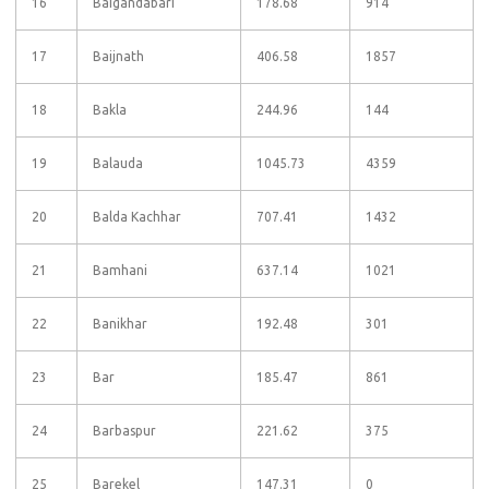
16
Baigandabari
178.68
914
17
Baijnath
406.58
1857
18
Bakla
244.96
144
19
Balauda
1045.73
4359
20
Balda Kachhar
707.41
1432
21
Bamhani
637.14
1021
22
Banikhar
192.48
301
23
Bar
185.47
861
24
Barbaspur
221.62
375
25
Barekel
147.31
0