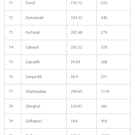
71
Dond
193.15
335
72
Dumarpali
504.22
946
73
Furfundi
202.48
279
74
Gabaud
292.52
529
75
Gajradih
39.09
288
76
Ganjardih
90.9
237
77
Ghatmadwa
299.69
1119
78
Ghirghol
324.97
263
79
Gidhapuri
184
416