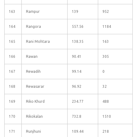
163
Rampur
139
952
164
Rangora
557.56
1184
165
Rani Mohtara
138.35
163
166
Rawan
90.41
305
167
Rewadih
99.14
0
168
Rewasarar
96.92
32
169
Riko Khurd
234.77
488
170
Rikokalan
732.8
1510
171
Runjhuni
109.44
218