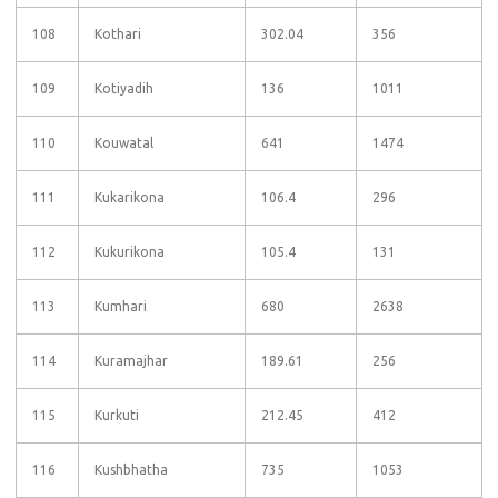
108
Kothari
302.04
356
109
Kotiyadih
136
1011
110
Kouwatal
641
1474
111
Kukarikona
106.4
296
112
Kukurikona
105.4
131
113
Kumhari
680
2638
114
Kuramajhar
189.61
256
115
Kurkuti
212.45
412
116
Kushbhatha
735
1053