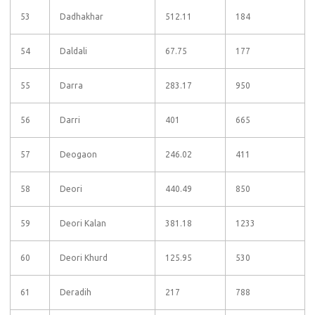
53
Dadhakhar
512.11
184
54
Daldali
67.75
177
55
Darra
283.17
950
56
Darri
401
665
57
Deogaon
246.02
411
58
Deori
440.49
850
59
Deori Kalan
381.18
1233
60
Deori Khurd
125.95
530
61
Deradih
217
788