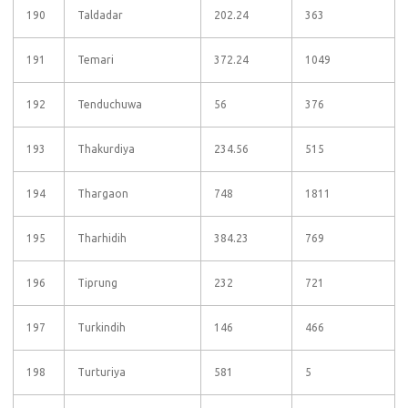
190
Taldadar
202.24
363
191
Temari
372.24
1049
192
Tenduchuwa
56
376
193
Thakurdiya
234.56
515
194
Thargaon
748
1811
195
Tharhidih
384.23
769
196
Tiprung
232
721
197
Turkindih
146
466
198
Turturiya
581
5