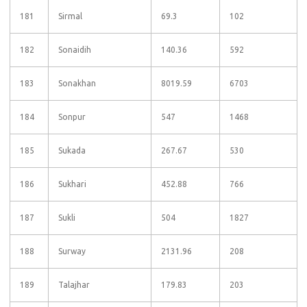
181
Sirmal
69.3
102
182
Sonaidih
140.36
592
183
Sonakhan
8019.59
6703
184
Sonpur
547
1468
185
Sukada
267.67
530
186
Sukhari
452.88
766
187
Sukli
504
1827
188
Surway
2131.96
208
189
Talajhar
179.83
203