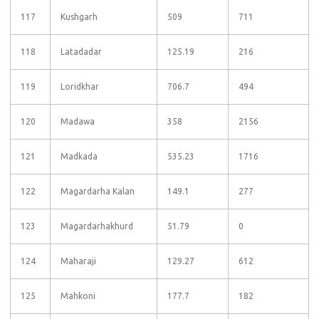
117
Kushgarh
509
711
118
Latadadar
125.19
216
119
Loridkhar
706.7
494
120
Madawa
358
2156
121
Madkada
535.23
1716
122
Magardarha Kalan
149.1
277
123
Magardarhakhurd
51.79
0
124
Maharaji
129.27
612
125
Mahkoni
177.7
182