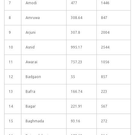
7
Amodi
477
1446
8
Amruwa
308.64
847
9
Arjuni
307.8
2004
10
Asnid
995.17
2544
11
Awarai
757.23
1056
12
Badgaon
55
857
13
Bafra
166.74
223
14
Bagar
221.91
567
15
Baghmada
93.16
272