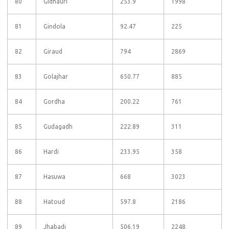
80
Gidhauri
253.9
1998
81
Gindola
92.47
225
82
Giraud
794
2869
83
Golajhar
650.77
885
84
Gordha
200.22
761
85
Gudagadh
222.89
311
86
Hardi
233.95
358
87
Hasuwa
668
3023
88
Hatoud
597.8
2186
89
Jhabadi
506.19
2248