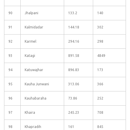
90
Jhalpani
133.2
140
91
Kalmidadar
144.18
302
92
Karmel
294.16
298
93
Katagi
891.58
4849
94
Katuwajhar
896.83
173
95
Kauha Junwani
313.06
366
96
Kauhabaraha
73.86
252
97
Khaira
245.23
708
98
Khapradih
161
845