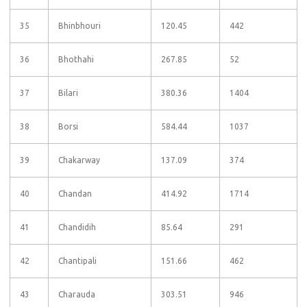
35
Bhinbhouri
120.45
442
36
Bhothahi
267.85
52
37
Bilari
380.36
1404
38
Borsi
584.44
1037
39
Chakarway
137.09
374
40
Chandan
414.92
1714
41
Chandidih
85.64
291
42
Chantipali
151.66
462
43
Charauda
303.51
946