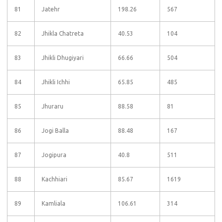
81
Jatehr
198.26
567
82
Jhikla Chatreta
40.53
104
83
Jhikli Dhugiyari
66.66
504
84
Jhikli Ichhi
65.85
485
85
Jhuraru
88.58
81
86
Jogi Balla
88.48
167
87
Jogipura
40.8
511
88
Kachhiari
85.67
1619
89
Kamliala
106.61
314