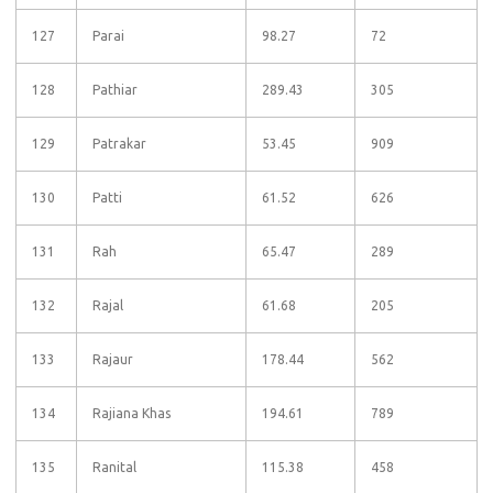
127
Parai
98.27
72
128
Pathiar
289.43
305
129
Patrakar
53.45
909
130
Patti
61.52
626
131
Rah
65.47
289
132
Rajal
61.68
205
133
Rajaur
178.44
562
134
Rajiana Khas
194.61
789
135
Ranital
115.38
458