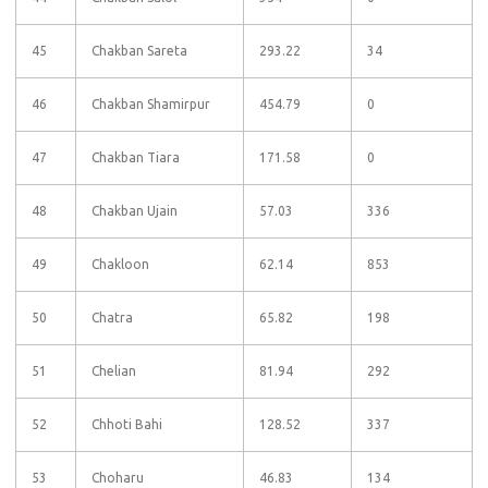
45
Chakban Sareta
293.22
34
46
Chakban Shamirpur
454.79
0
47
Chakban Tiara
171.58
0
48
Chakban Ujain
57.03
336
49
Chakloon
62.14
853
50
Chatra
65.82
198
51
Chelian
81.94
292
52
Chhoti Bahi
128.52
337
53
Choharu
46.83
134