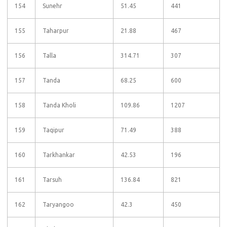
154
Sunehr
51.45
441
155
Taharpur
21.88
467
156
Talla
314.71
307
157
Tanda
68.25
600
158
Tanda Kholi
109.86
1207
159
Taqipur
71.49
388
160
Tarkhankar
42.53
196
161
Tarsuh
136.84
821
162
Taryangoo
42.3
450