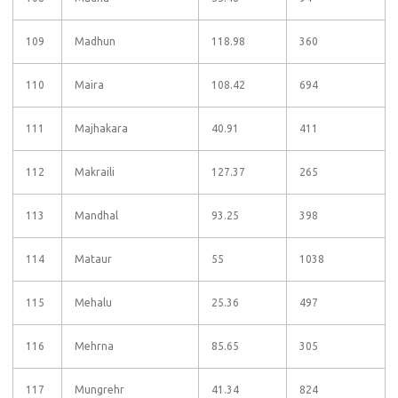
109
Madhun
118.98
360
110
Maira
108.42
694
111
Majhakara
40.91
411
112
Makraili
127.37
265
113
Mandhal
93.25
398
114
Mataur
55
1038
115
Mehalu
25.36
497
116
Mehrna
85.65
305
117
Mungrehr
41.34
824