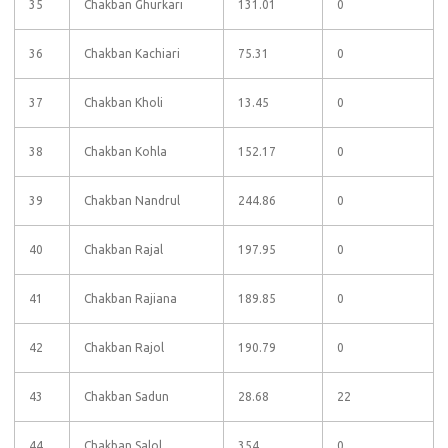
35
Chakban Ghurkari
131.01
0
36
Chakban Kachiari
75.31
0
37
Chakban Kholi
13.45
0
38
Chakban Kohla
152.17
0
39
Chakban Nandrul
244.86
0
40
Chakban Rajal
197.95
0
41
Chakban Rajiana
189.85
0
42
Chakban Rajol
190.79
0
43
Chakban Sadun
28.68
22
44
Chakban Salol
354
0