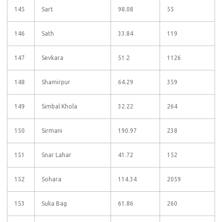
145
Sart
98.08
55
146
Sath
33.84
119
147
Sevkara
51.2
1126
148
Shamirpur
64.29
359
149
Simbal Khola
32.22
264
150
Sirmani
190.97
238
151
Snar Lahar
41.72
152
152
Sohara
114.34
2059
153
Suka Bag
61.86
260