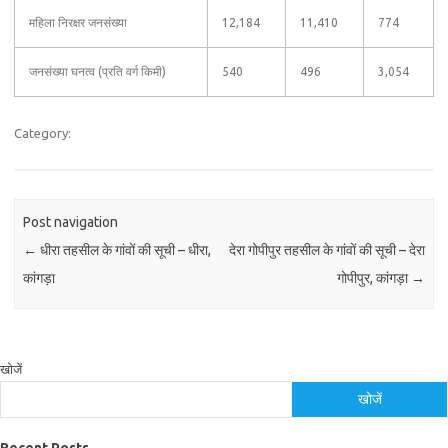
महिला निरक्षर जनसंख्या
12,184
11,410
774
जनसंख्या घनत्व (प्रति वर्ग किमी)
540
496
3,054
Category:
Post navigation
←
धीरा तहसील के गांवों की सूची – धीरा,
देरा गोपीपुर तहसील के गांवों की सूची – देरा
कांगड़ा
गोपीपुर, कांगड़ा
→
खोजें
खोजें
Recent Posts