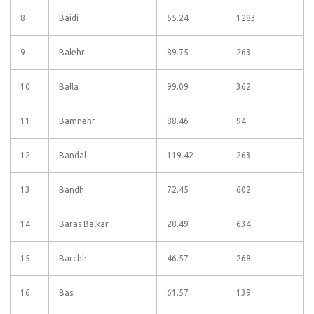
8
Baidi
55.24
1283
9
Balehr
89.75
263
10
Balla
99.09
362
11
Bamnehr
88.46
94
12
Bandal
119.42
263
13
Bandh
72.45
602
14
Baras Balkar
28.49
634
15
Barchh
46.57
268
16
Basi
61.57
139