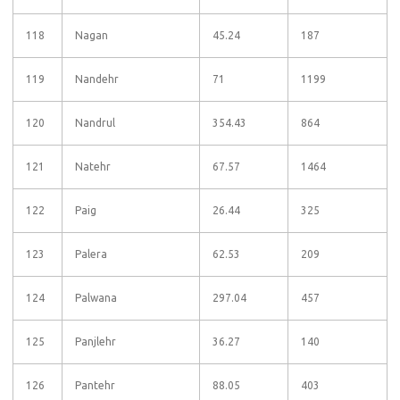
118
Nagan
45.24
187
119
Nandehr
71
1199
120
Nandrul
354.43
864
121
Natehr
67.57
1464
122
Paig
26.44
325
123
Palera
62.53
209
124
Palwana
297.04
457
125
Panjlehr
36.27
140
126
Pantehr
88.05
403