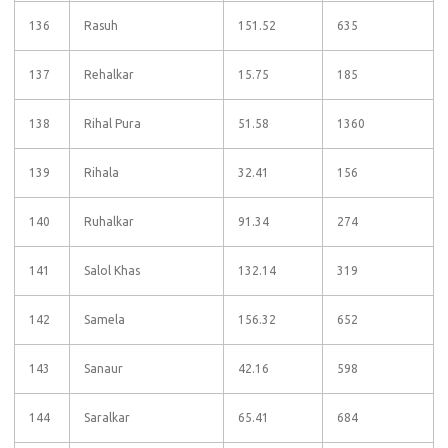
136
Rasuh
151.52
635
137
Rehalkar
15.75
185
138
Rihal Pura
51.58
1360
139
Rihala
32.41
156
140
Ruhalkar
91.34
274
141
Salol Khas
132.14
319
142
Samela
156.32
652
143
Sanaur
42.16
598
144
Saralkar
65.41
684