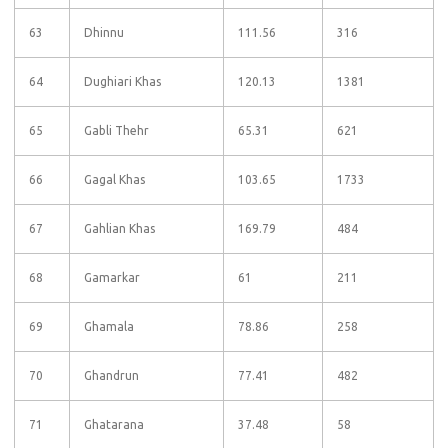
63
Dhinnu
111.56
316
64
Dughiari Khas
120.13
1381
65
Gabli Thehr
65.31
621
66
Gagal Khas
103.65
1733
67
Gahlian Khas
169.79
484
68
Gamarkar
61
211
69
Ghamala
78.86
258
70
Ghandrun
77.41
482
71
Ghatarana
37.48
58