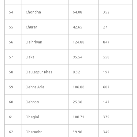
54
Chondha
64.08
352
55
Churar
42.65
27
56
Daihriyan
124.88
847
57
Daka
95.54
558
58
Daulatpur Khas
8.32
197
59
Dehra Arla
106.86
607
60
Dehroo
25.36
147
61
Dhagial
108.71
379
62
Dhamehr
39.96
349