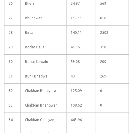
26
Bheri
24.97
569
27
Bhungwar
137.33
616
28
Birta
140.11
2503
29
Bodar Balla
41.36
318
30
Bohar Kawalu
59.08
200
31
Buhli Bhadwal
49
269
32
Chakban Bhadyara
125.09
0
33
Chakban Bhangwar
108.62
0
34
Chakban Gahliyan
443.96
11