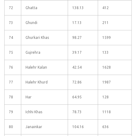
72
Ghatta
138.13
412
73
Ghundi
17.13
211
74
Ghurkari Khas
98.27
1599
75
Gujrehra
39.17
133
76
Halehr Kalan
42.54
1628
77
Halehr Khurd
72.86
1987
78
Har
64.95
128
79
Ichhi Khas
78.73
1118
80
Janainkar
104.16
636