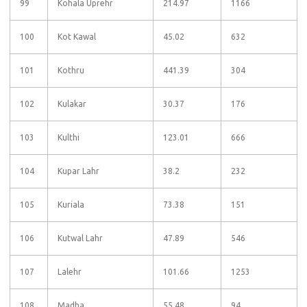
99
Kohala Uprehr
214.97
1166
100
Kot Kawal
45.02
632
101
Kothru
441.39
304
102
Kulakar
30.37
176
103
Kulthi
123.01
666
104
Kupar Lahr
38.2
232
105
Kuriala
73.38
151
106
Kutwal Lahr
47.89
546
107
Lalehr
101.66
1253
108
Madha
55.48
94