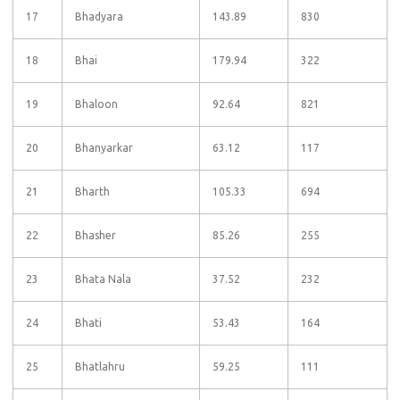
17
Bhadyara
143.89
830
18
Bhai
179.94
322
19
Bhaloon
92.64
821
20
Bhanyarkar
63.12
117
21
Bharth
105.33
694
22
Bhasher
85.26
255
23
Bhata Nala
37.52
232
24
Bhati
53.43
164
25
Bhatlahru
59.25
111