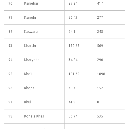
90
Kanjehar
29.24
417
91
Kanjehr
56.43
277
92
Kaswara
64.1
248
93
Kharthi
172.67
569
94
Kharyada
34.24
290
95
Kholi
181.62
1898
96
Khopa
38.3
152
97
Khui
41.9
0
98
Kohala Khas
86.74
535