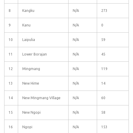
8
Kangku
N/A
273
9
Kanu
N/A
0
10
Laipulia
N/A
59
11
Lower Borajan
N/A
45
12
Mingmang
N/A
119
13
New Hime
N/A
14
14
New Mingmang Village
N/A
60
15
New Ngopi
N/A
58
16
Ngopi
N/A
153