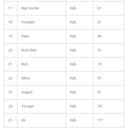
17
Nijir Koche
N/A
61
18
Pompek
N/A
61
19
Rate
N/A
40
20
Richi Rite
N/A
23
21
Ruti
N/A
19
22
Siloni
N/A
93
23
Sogum
N/A
61
24
Torajan
N/A
34
25
Uli
N/A
117