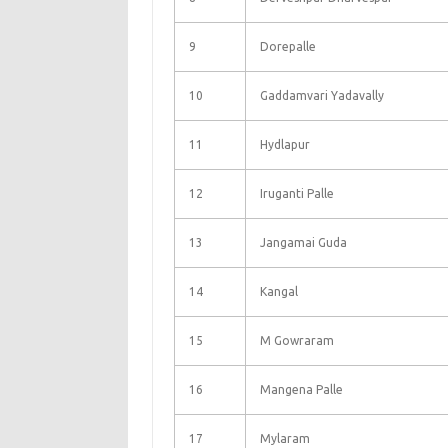
9
Dorepalle
10
Gaddamvari Yadavally
11
Hydlapur
12
Iruganti Palle
13
Jangamai Guda
14
Kangal
15
M Gowraram
16
Mangena Palle
17
Mylaram