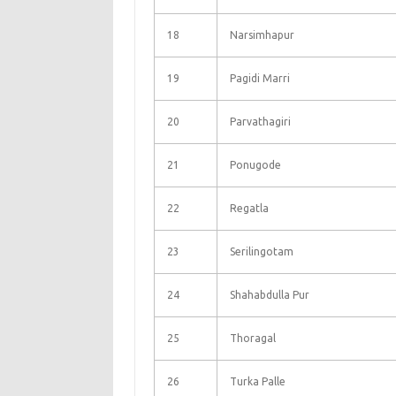
18
Narsimhapur
19
Pagidi Marri
20
Parvathagiri
21
Ponugode
22
Regatla
23
Serilingotam
24
Shahabdulla Pur
25
Thoragal
26
Turka Palle