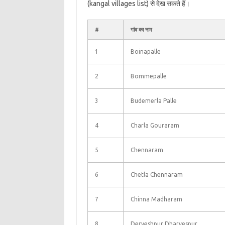
(kangal villages list) से देख सकते हैं।
#
गांव का नाम
1
Boinapalle
2
Bommepalle
3
Budemerla Palle
4
Charla Gouraram
5
Chennaram
6
Chetla Chennaram
7
Chinna Madharam
8
Derveshpur Dharvespur