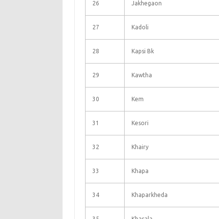
26
Jakhegaon
27
Kadoli
28
Kapsi Bk
29
Kawtha
30
Kem
31
Kesori
32
Khairy
33
Khapa
34
Khaparkheda
35
Khasala