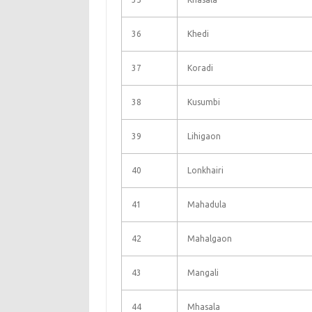
36
Khedi
37
Koradi
38
Kusumbi
39
Lihigaon
40
Lonkhairi
41
Mahadula
42
Mahalgaon
43
Mangali
44
Mhasala