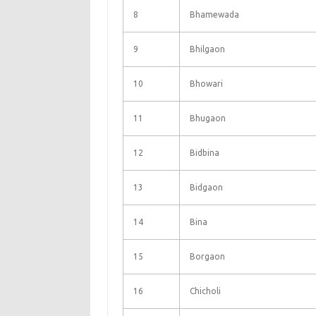
8
Bhamewada
9
Bhilgaon
10
Bhowari
11
Bhugaon
12
Bidbina
13
Bidgaon
14
Bina
15
Borgaon
16
Chicholi