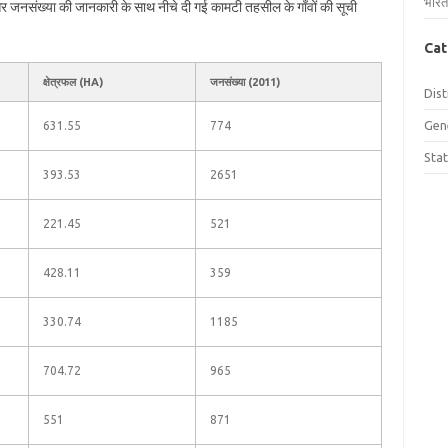
भारत
 और जनसंख्या की जानकारी के साथ नीचे दी गई कामटी तहसील के गाँवों की सूची
Cat
क्षेत्रफल (HA)
जनसंख्या (2011)
Dist
Gen
631.55
774
Sta
393.53
2651
221.45
521
428.11
359
330.74
1185
704.72
965
551
871