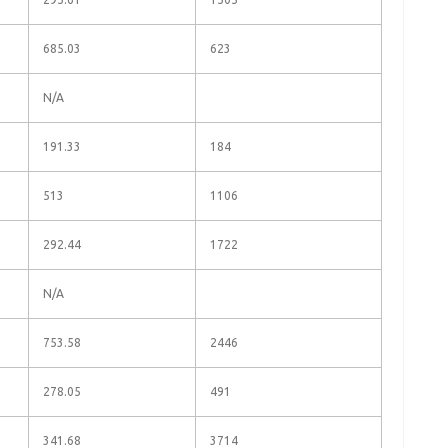
685.03
623
N/A
191.33
184
513
1106
292.44
1722
N/A
753.58
2446
278.05
491
341.68
3714