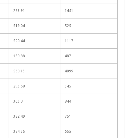
253.91
1441
519.04
525
590.44
1117
159.88
487
568.13
4899
293.68
345
363.9
844
382.49
751
354.35
655