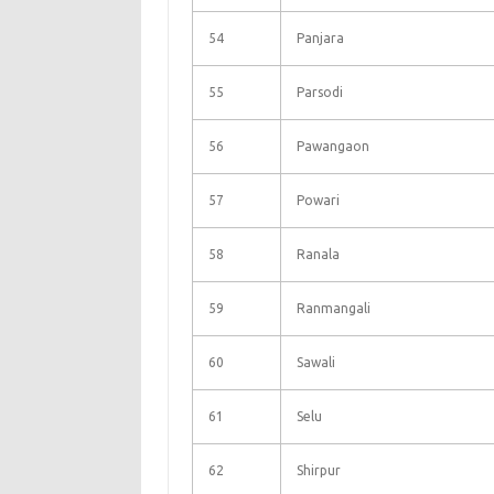
54
Panjara
55
Parsodi
56
Pawangaon
57
Powari
58
Ranala
59
Ranmangali
60
Sawali
61
Selu
62
Shirpur