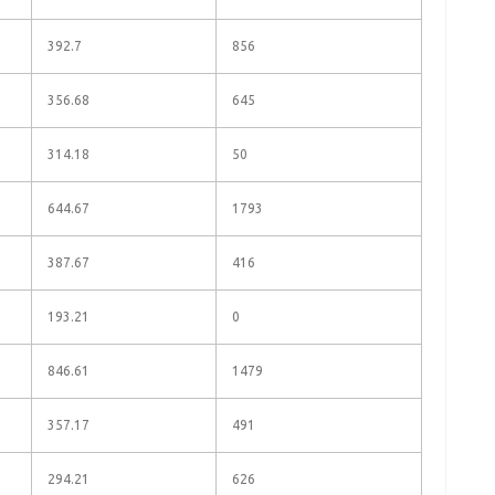
392.7
856
356.68
645
314.18
50
644.67
1793
387.67
416
193.21
0
846.61
1479
357.17
491
294.21
626