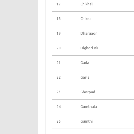
17
Chikhali
18
Chikna
19
Dhargaon
20
Dighori Bk
21
Gada
22
Garla
23
Ghorpad
24
Gumthala
25
Gumthi