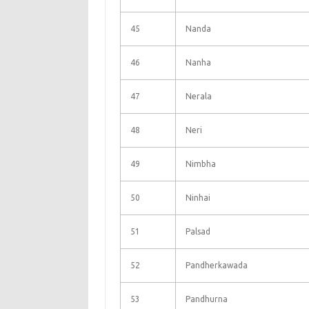
45
Nanda
46
Nanha
47
Nerala
48
Neri
49
Nimbha
50
Ninhai
51
Palsad
52
Pandherkawada
53
Pandhurna