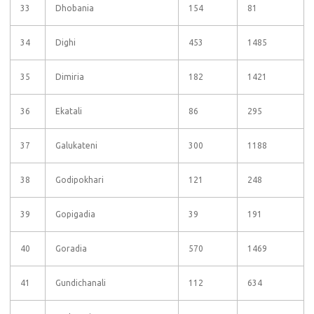
33
Dhobania
154
81
34
Dighi
453
1485
35
Dimiria
182
1421
36
Ekatali
86
295
37
Galukateni
300
1188
38
Godipokhari
121
248
39
Gopigadia
39
191
40
Goradia
570
1469
41
Gundichanali
112
634