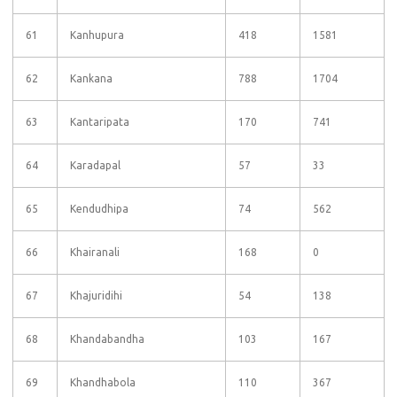
61
Kanhupura
418
1581
62
Kankana
788
1704
63
Kantaripata
170
741
64
Karadapal
57
33
65
Kendudhipa
74
562
66
Khairanali
168
0
67
Khajuridihi
54
138
68
Khandabandha
103
167
69
Khandhabola
110
367