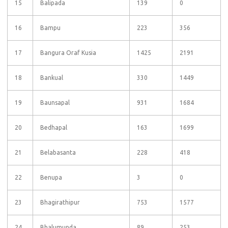
15
Balipada
139
0
16
Bampu
223
356
17
Bangura Oraf Kusia
1425
2191
18
Bankual
330
1449
19
Baunsapal
931
1684
20
Bedhapal
163
1699
21
Belabasanta
228
418
22
Benupa
3
0
23
Bhagirathipur
753
1577
24
Bhalumunda
89
253