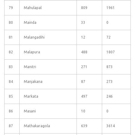
79
Mahulapal
809
1961
80
Mainda
33
0
81
Malangadihi
12
72
82
Malapura
488
1807
83
Manitri
271
873
84
Manjakana
87
273
85
Markata
497
246
86
Masani
10
0
87
Mathakaragola
639
3614