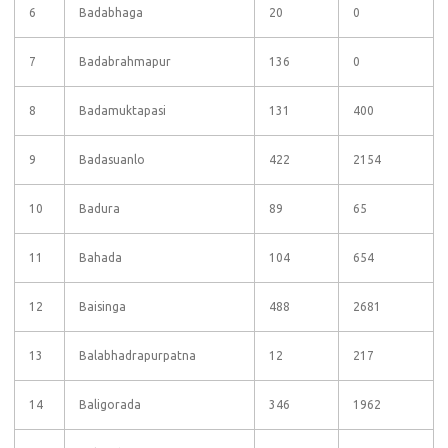
6
Badabhaga
20
0
7
Badabrahmapur
136
0
8
Badamuktapasi
131
400
9
Badasuanlo
422
2154
10
Badura
89
65
11
Bahada
104
654
12
Baisinga
488
2681
13
Balabhadrapurpatna
12
217
14
Baligorada
346
1962