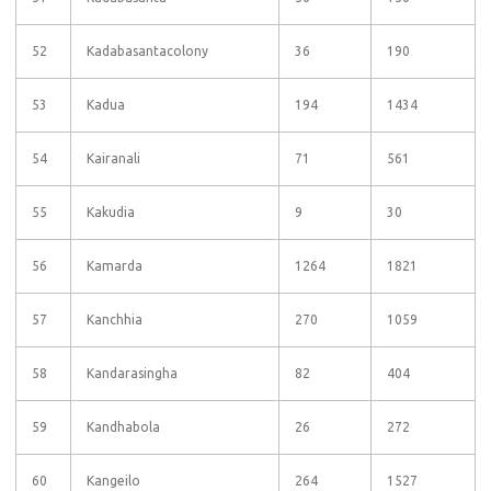
52
Kadabasantacolony
36
190
53
Kadua
194
1434
54
Kairanali
71
561
55
Kakudia
9
30
56
Kamarda
1264
1821
57
Kanchhia
270
1059
58
Kandarasingha
82
404
59
Kandhabola
26
272
60
Kangeilo
264
1527