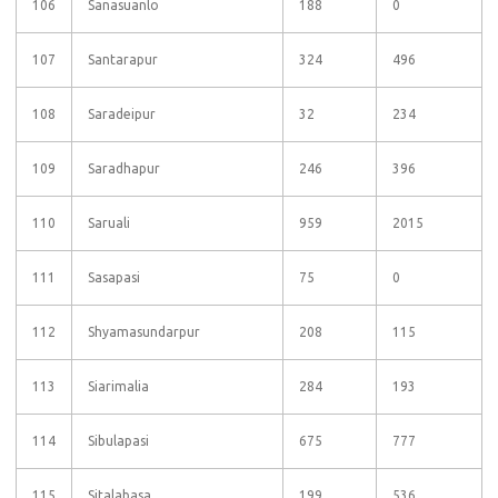
106
Sanasuanlo
188
0
107
Santarapur
324
496
108
Saradeipur
32
234
109
Saradhapur
246
396
110
Saruali
959
2015
111
Sasapasi
75
0
112
Shyamasundarpur
208
115
113
Siarimalia
284
193
114
Sibulapasi
675
777
115
Sitalabasa
199
536