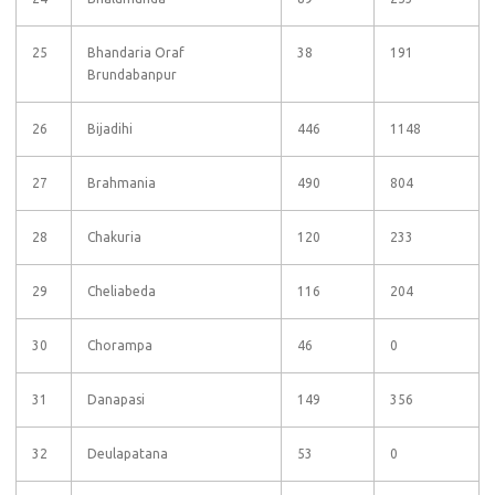
25
Bhandaria Oraf
38
191
Brundabanpur
26
Bijadihi
446
1148
27
Brahmania
490
804
28
Chakuria
120
233
29
Cheliabeda
116
204
30
Chorampa
46
0
31
Danapasi
149
356
32
Deulapatana
53
0