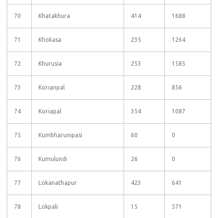
70
Khatakhura
414
1688
71
Khokasa
235
1264
72
Khurusia
253
1585
73
Korianpal
228
856
74
Koriapal
354
1087
75
Kumbharunipasi
60
0
76
Kumulundi
26
0
77
Lokanathapur
423
641
78
Lokpali
15
571