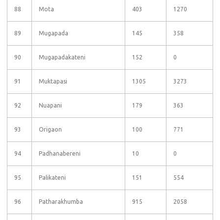
88
Mota
403
1270
89
Mugapada
145
358
90
Mugapadakateni
152
0
91
Muktapasi
1305
3273
92
Nuapani
179
363
93
Origaon
100
771
94
Padhanabereni
10
0
95
Palikateni
151
554
96
Patharakhumba
915
2058