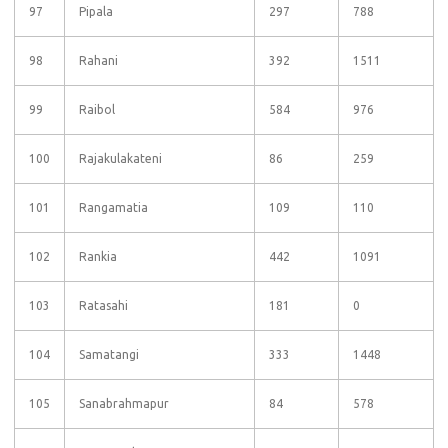
97
Pipala
297
788
98
Rahani
392
1511
99
Raibol
584
976
100
Rajakulakateni
86
259
101
Rangamatia
109
110
102
Rankia
442
1091
103
Ratasahi
181
0
104
Samatangi
333
1448
105
Sanabrahmapur
84
578