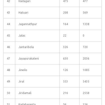
42
Hadagari
475
477
43
Hatuari
208
569
44
Jagannathpur
164
1338
45
Jalas
22
0
46
Jantaribola
326
720
47
Jayapurakateni
630
2036
48
Jineilo
126
1085
49
Jiral
553
5435
50
Jiridamali
216
2558
51
Kadabasanta
56
156