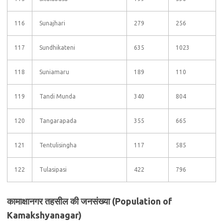
116
Sunajhari
279
256
117
Sundhikateni
635
1023
118
Suniamaru
189
110
119
Tandi Munda
340
804
120
Tangarapada
355
665
121
Tentulisingha
117
585
122
Tulasipasi
422
796
कामाक्षानगर तहसील की जनसंख्या (Population of
Kamakshyanagar)