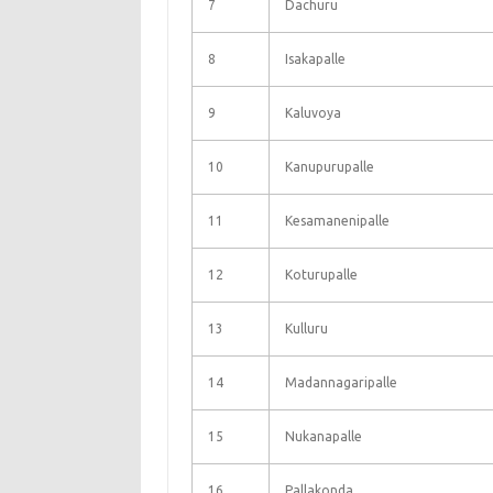
7
Dachuru
8
Isakapalle
9
Kaluvoya
10
Kanupurupalle
11
Kesamanenipalle
12
Koturupalle
13
Kulluru
14
Madannagaripalle
15
Nukanapalle
16
Pallakonda