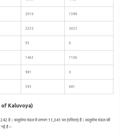
2016
1388
2232
2635
95
0
1463
1106
981
0
593
681
on of Kaluvoya)
242 है। कलुवोया मंडल में लगभग 11,341 घर (परिवार) हैं। कलुवोया मंडल की
 गई है –