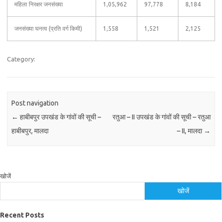
महिला निरक्षर जनसंख्या
1,05,962
97,778
8,184
जनसंख्या घनत्व (प्रति वर्ग किमी)
1,558
1,521
2,125
Category:
Post navigation
←
हाबीबपुर उपखंड के गांवों की सूची –
रतुआ – II उपखंड के गांवों की सूची – रतुआ
हाबीबपुर, मालदा
– II, मालदा
→
खोजें
खोजें
Recent Posts