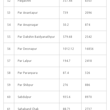
52
Palgachhi
357.44
8303
53
Par Anantapur
739
2096
54
Par Anupnagar
50.2
874
55
Par Dakshin Baidyanathpur
579.68
2542
56
Par Deonapur
1012.12
16856
57
Par Lalpur
194.7
2418
58
Par Paranpara
87.4
326
59
Par Shibpur
276
886
60
Sabdulpur
935.6
8970
61
Sahaband Chak
88.71
2737