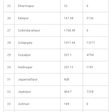
25
Dharmapur
55
0
26
Fatepur
167.68
3156
27
Gobindarampur
1768.49
0
28
Golapganj
1011.66
15371
29
Gopalpur
307.1
4794
30
Hadinagar
201.13
1181
31
Jagannathpur
N/A
32
Jayenpur
404.7
7538
33
Jiolmari
189
0