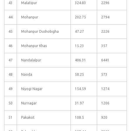
43
Malatipur
324.83
2296
44
Mohanpur
202.75
2794
45
Mohanpur Dushobigha
47.27
2226
46
Mohanpur Khas
15.23
357
47
Nandalalpur
406.31
6441
48
Naoda
58.25
573
49
Niyogi Nagar
154.59
1274
50
Nurnagar
31.97
1206
51
Pakakot
108.5
920