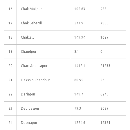
16
Chak Mailpur
105.63
955
17
Chak Seherdi
277.9
7850
18
Chaklalu
149.94
1627
19
Chandpur
8.1
0
20
Chari Anantapur
1412.1
21833
21
Dakshin Chandpur
60.95
26
22
Dariapur
149.7
6249
23
Debidaspur
79.3
2087
24
Deonapur
1224.6
12381