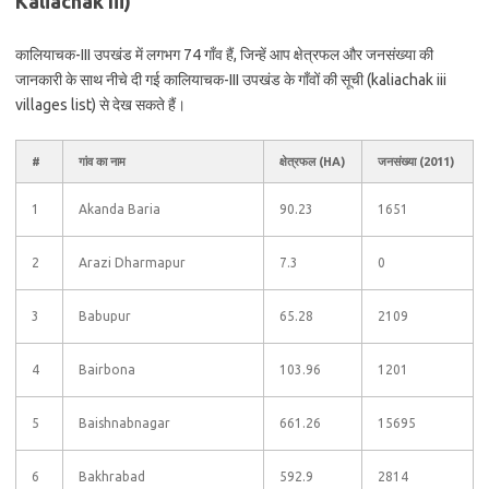
Kaliachak Iii)
कालियाचक-III उपखंड में लगभग 74 गाँव हैं, जिन्हें आप क्षेत्रफल और जनसंख्या की
जानकारी के साथ नीचे दी गई कालियाचक-III उपखंड के गाँवों की सूची (kaliachak iii
villages list) से देख सकते हैं।
#
गांव का नाम
क्षेत्रफल (HA)
जनसंख्या (2011)
1
Akanda Baria
90.23
1651
2
Arazi Dharmapur
7.3
0
3
Babupur
65.28
2109
4
Bairbona
103.96
1201
5
Baishnabnagar
661.26
15695
6
Bakhrabad
592.9
2814