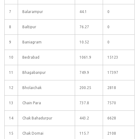
7
Balarampur
44.1
0
8
Baltipur
76.27
0
9
Baniagram
10.52
0
10
Bedrabad
1061.9
15123
11
Bhagabanpur
749.9
17397
12
Bholaichak
200.25
2818
13
Chain Para
737.8
7570
14
Chak Bahadurpur
443.2
6628
15
Chak Domai
115.7
2108