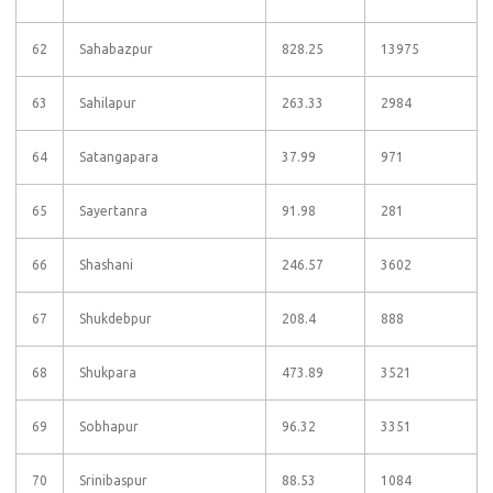
62
Sahabazpur
828.25
13975
63
Sahilapur
263.33
2984
64
Satangapara
37.99
971
65
Sayertanra
91.98
281
66
Shashani
246.57
3602
67
Shukdebpur
208.4
888
68
Shukpara
473.89
3521
69
Sobhapur
96.32
3351
70
Srinibaspur
88.53
1084