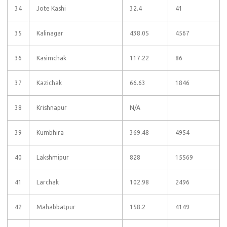
34
Jote Kashi
32.4
41
35
Kalinagar
438.05
4567
36
Kasimchak
117.22
86
37
Kazichak
66.63
1846
38
Krishnapur
N/A
39
Kumbhira
369.48
4954
40
Lakshmipur
828
15569
41
Larchak
102.98
2496
42
Mahabbatpur
158.2
4149