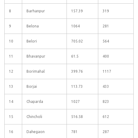
8
Barhanpur
157.39
319
9
Belona
1064
281
10
Belori
705.02
564
11
Bhavanpur
61.5
400
12
Borimahal
399.76
1117
13
Borjai
113.73
433
14
Chaparda
1027
823
15
Chincholi
516.58
612
16
Dahegaon
781
287