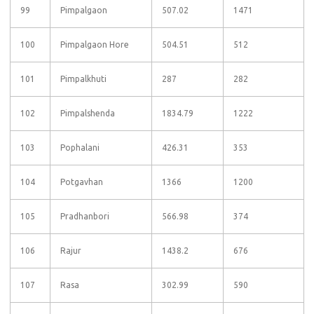
99
Pimpalgaon
507.02
1471
100
Pimpalgaon Hore
504.51
512
101
Pimpalkhuti
287
282
102
Pimpalshenda
1834.79
1222
103
Pophalani
426.31
353
104
Potgavhan
1366
1200
105
Pradhanbori
566.98
374
106
Rajur
1438.2
676
107
Rasa
302.99
590