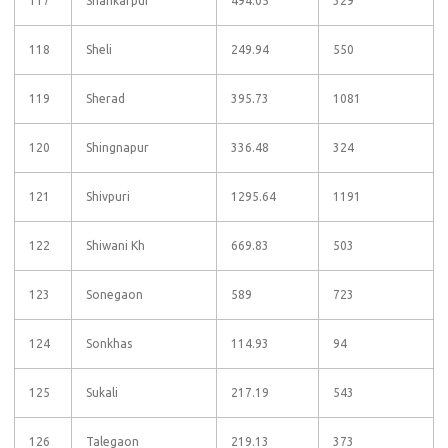
117
Shankarpur
494.05
329
118
Sheli
249.94
550
119
Sherad
395.73
1081
120
Shingnapur
336.48
324
121
Shivpuri
1295.64
1191
122
Shiwani Kh
669.83
503
123
Sonegaon
589
723
124
Sonkhas
114.93
94
125
Sukali
217.19
543
126
Talegaon
219.13
373