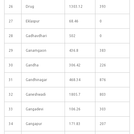
26
Drug
1303.12
393
27
Eklaspur
68.46
0
28
Gadhavdhari
502
0
29
Ganamgaon
436.8
383
30
Gandha
306.42
226
31
Gandhinagar
468.34
876
32
Ganeshwadi
1805.7
803
33
Gangadevi
106.26
303
34
Gangapur
171.83
207