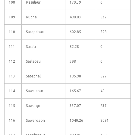
108
Rasulpur
179.39
0
109
Rudha
498.83
537
110
Sarapdhari
602.85
598
111
Sarati
82.28
0
112
Sasladevi
398
0
113
Satephal
195.98
527
114
Sawalapur
165.67
40
115
Sawangi
337.07
237
116
Sawargaon
1040.26
2091