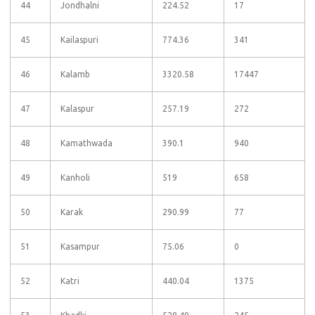
44
Jondhalni
224.52
17
45
Kailaspuri
774.36
341
46
Kalamb
3320.58
17447
47
Kalaspur
257.19
272
48
Kamathwada
390.1
940
49
Kanholi
519
658
50
Karak
290.99
77
51
Kasampur
75.06
0
52
Katri
440.04
1375