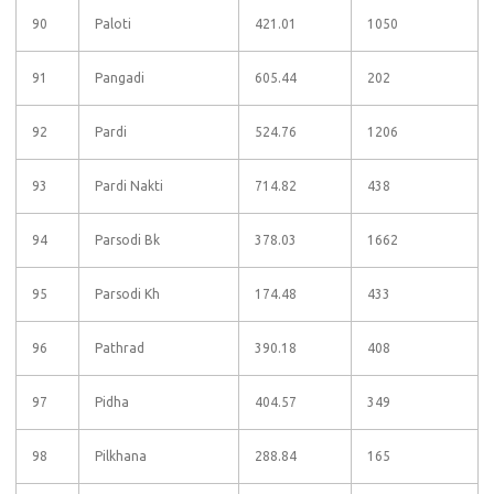
90
Paloti
421.01
1050
91
Pangadi
605.44
202
92
Pardi
524.76
1206
93
Pardi Nakti
714.82
438
94
Parsodi Bk
378.03
1662
95
Parsodi Kh
174.48
433
96
Pathrad
390.18
408
97
Pidha
404.57
349
98
Pilkhana
288.84
165