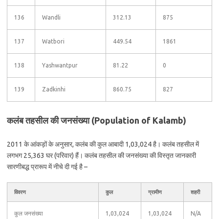
136
Wandli
312.13
875
137
Watbori
449.54
1861
138
Yashwantpur
81.22
0
139
Zadkinhi
860.75
827
कलंब तहसील की जनसंख्या (Population of Kalamb)
2011 के आंकड़ों के अनुसार, कलंब की कुल आबादी 1,03,024 है। कलंब तहसील में
लगभग 25,363 घर (परिवार) हैं। कलंब तहसील की जनसंख्या की विस्तृत जानकारी
सारणीबद्ध प्रारूप में नीचे दी गई है –
विवरण
कुल
ग्रामीण
शहरी
कुल जनसंख्या
1,03,024
1,03,024
N/A