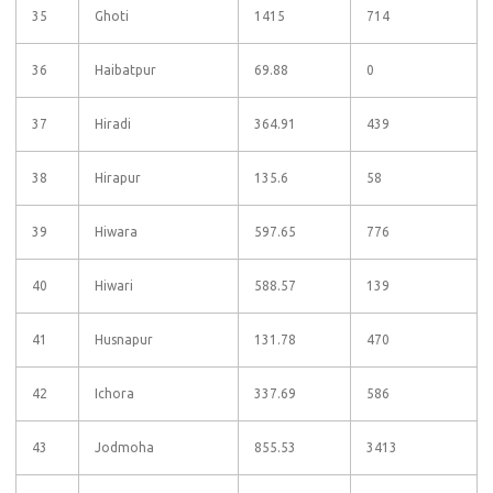
35
Ghoti
1415
714
36
Haibatpur
69.88
0
37
Hiradi
364.91
439
38
Hirapur
135.6
58
39
Hiwara
597.65
776
40
Hiwari
588.57
139
41
Husnapur
131.78
470
42
Ichora
337.69
586
43
Jodmoha
855.53
3413