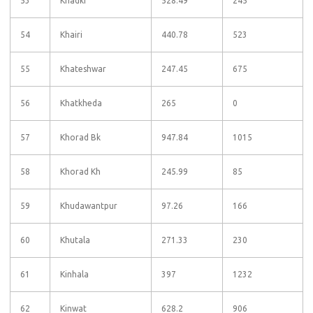
53
Khadki
528.49
245
54
Khairi
440.78
523
55
Khateshwar
247.45
675
56
Khatkheda
265
0
57
Khorad Bk
947.84
1015
58
Khorad Kh
245.99
85
59
Khudawantpur
97.26
166
60
Khutala
271.33
230
61
Kinhala
397
1232
62
Kinwat
628.2
906