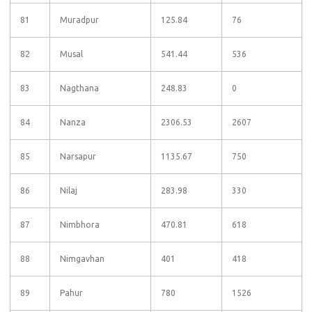
81
Muradpur
125.84
76
82
Musal
541.44
536
83
Nagthana
248.83
0
84
Nanza
2306.53
2607
85
Narsapur
1135.67
750
86
Nilaj
283.98
330
87
Nimbhora
470.81
618
88
Nimgavhan
401
418
89
Pahur
780
1526