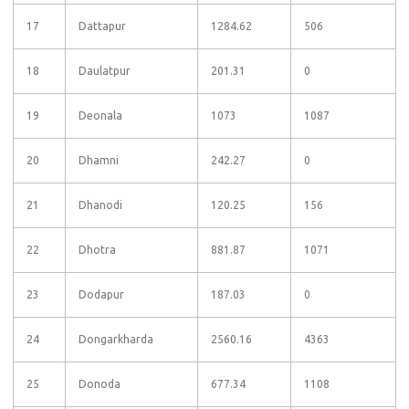
17
Dattapur
1284.62
506
18
Daulatpur
201.31
0
19
Deonala
1073
1087
20
Dhamni
242.27
0
21
Dhanodi
120.25
156
22
Dhotra
881.87
1071
23
Dodapur
187.03
0
24
Dongarkharda
2560.16
4363
25
Donoda
677.34
1108