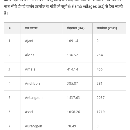
साथ नीचे दी गई कलंब तहसील के गाँवों की सूची (kalamb villages list) से देख सकते
हैं।
#
गांव का नाम
क्षेत्रफल (HA)
जनसंख्या (2011)
1
Ajani
1091.4
0
2
Aloda
136.52
264
3
Amala
414.14
456
4
Andhbori
385.87
281
5
Antargaon
1437.63
2037
6
Ashti
1058.26
1719
7
Aurangpur
78.49
0