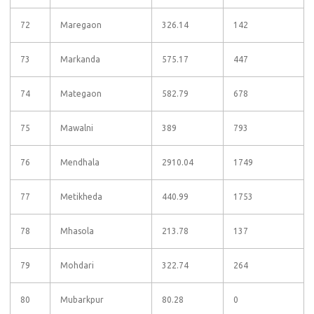
72
Maregaon
326.14
142
73
Markanda
575.17
447
74
Mategaon
582.79
678
75
Mawalni
389
793
76
Mendhala
2910.04
1749
77
Metikheda
440.99
1753
78
Mhasola
213.78
137
79
Mohdari
322.74
264
80
Mubarkpur
80.28
0