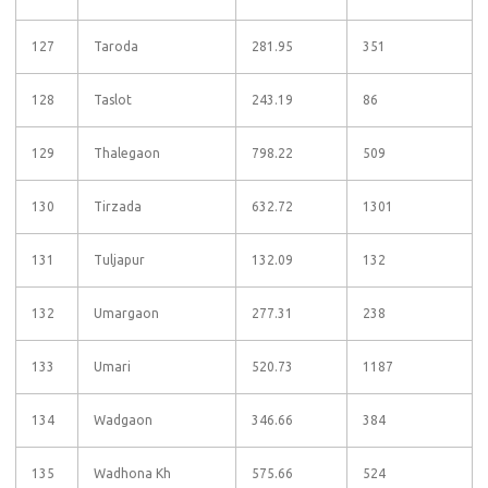
127
Taroda
281.95
351
128
Taslot
243.19
86
129
Thalegaon
798.22
509
130
Tirzada
632.72
1301
131
Tuljapur
132.09
132
132
Umargaon
277.31
238
133
Umari
520.73
1187
134
Wadgaon
346.66
384
135
Wadhona Kh
575.66
524