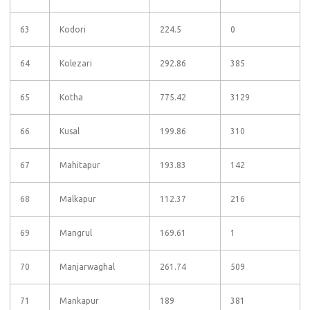
63
Kodori
224.5
0
64
Kolezari
292.86
385
65
Kotha
775.42
3129
66
Kusal
199.86
310
67
Mahitapur
193.83
142
68
Malkapur
112.37
216
69
Mangrul
169.61
1
70
Manjarwaghal
261.74
509
71
Mankapur
189
381