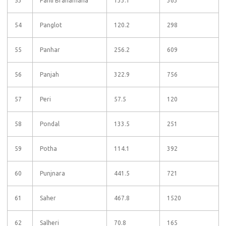
53
Pahli Brahamana
133.1
363
54
Panglot
120.2
298
55
Panhar
256.2
609
56
Panjah
322.9
756
57
Peri
57.5
120
58
Pondal
133.5
251
59
Potha
114.1
392
60
Punjnara
441.5
721
61
Saher
467.8
1520
62
Salheri
70.8
165