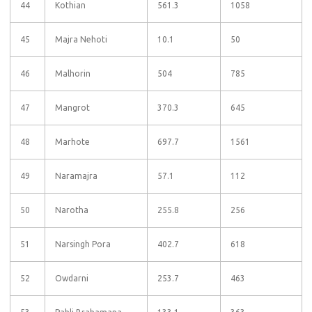
44
Kothian
561.3
1058
45
Majra Nehoti
10.1
50
46
Malhorin
504
785
47
Mangrot
370.3
645
48
Marhote
697.7
1561
49
Naramajra
57.1
112
50
Narotha
255.8
256
51
Narsingh Pora
402.7
618
52
Owdarni
253.7
463