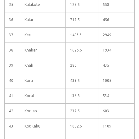
35
Kalakote
127.5
558
36
Kalar
719.5
456
37
Keri
1493.3
2949
38
Khabar
1625.6
1934
39
Khah
280
435
40
Kora
439.5
1005
41
Koral
136.8
534
42
Korlian
237.5
603
43
Kot Kabu
1082.6
1109