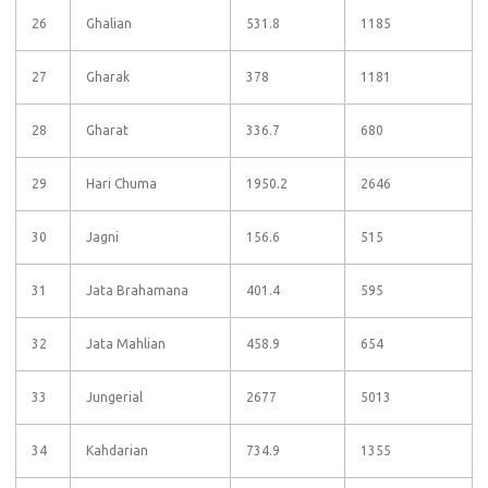
26
Ghalian
531.8
1185
27
Gharak
378
1181
28
Gharat
336.7
680
29
Hari Chuma
1950.2
2646
30
Jagni
156.6
515
31
Jata Brahamana
401.4
595
32
Jata Mahlian
458.9
654
33
Jungerial
2677
5013
34
Kahdarian
734.9
1355