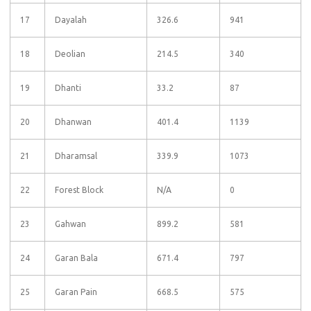
17
Dayalah
326.6
941
18
Deolian
214.5
340
19
Dhanti
33.2
87
20
Dhanwan
401.4
1139
21
Dharamsal
339.9
1073
22
Forest Block
N/A
0
23
Gahwan
899.2
581
24
Garan Bala
671.4
797
25
Garan Pain
668.5
575