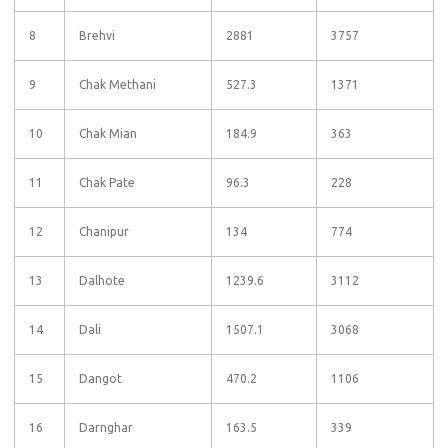
8
Brehvi
2881
3757
9
Chak Methani
527.3
1371
10
Chak Mian
184.9
363
11
Chak Pate
96.3
228
12
Chanipur
134
774
13
Dalhote
1239.6
3112
14
Dali
1507.1
3068
15
Dangot
470.2
1106
16
Darnghar
163.5
339