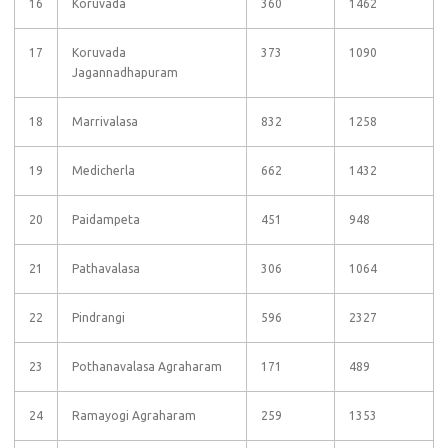
16
Koruvada
360
1462
17
Koruvada
373
1090
Jagannadhapuram
18
Marrivalasa
832
1258
19
Medicherla
662
1432
20
Paidampeta
451
948
21
Pathavalasa
306
1064
22
Pindrangi
596
2327
23
Pothanavalasa Agraharam
171
489
24
Ramayogi Agraharam
259
1353