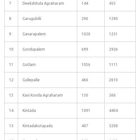
7
Deekshitula Agraharam
144
455
8
Garugubilli
290
1290
9
Gavarapalem
1020
1251
10
Gondupalem
699
2926
11
Gotlam
1036
1111
12
Gullepalle
466
2610
13
Kavi Konda Agraharam
130
566
14
Kintada
1091
4404
15
Kintadakotapadu
407
5208