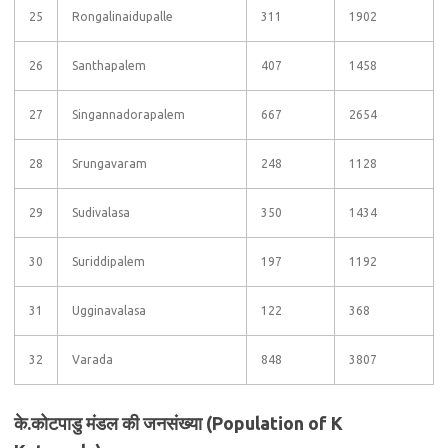
25
Rongalinaidupalle
311
1902
26
Santhapalem
407
1458
27
Singannadorapalem
667
2654
28
Srungavaram
248
1128
29
Sudivalasa
350
1434
30
Suriddipalem
197
1192
31
Ugginavalasa
122
368
32
Varada
848
3807
के.कोटपाडु मंडल की जनसंख्या (Population of K