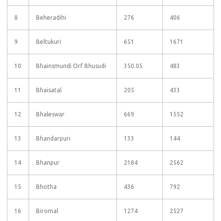
8
Beheradihi
276
406
9
Beltukuri
651
1671
10
Bhainsmundi Orf Bhusudi
350.05
483
11
Bhaisatal
205
433
12
Bhaleswar
669
1552
13
Bhandarpuri
133
144
14
Bhanpur
2184
2562
15
Bhotha
436
792
16
Biromal
1274
2527