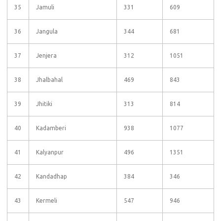
35
Jamuli
331
609
36
Jangula
344
681
37
Jenjera
312
1051
38
Jhalbahal
469
843
39
Jhitiki
313
814
40
Kadamberi
938
1077
41
Kalyanpur
496
1351
42
Kandadhap
384
346
43
Kermeli
547
946