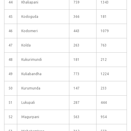
44
Khaliapani
759
1343
45
Kodoguda
366
181
46
Kodomeri
443
1079
47
Kolda
263
763
48
Kukurimundi
181
212
49
Kuliabandha
773
1224
50
Kurumunda
147
233
51
Lukupali
287
444
52
Magurpani
563
954