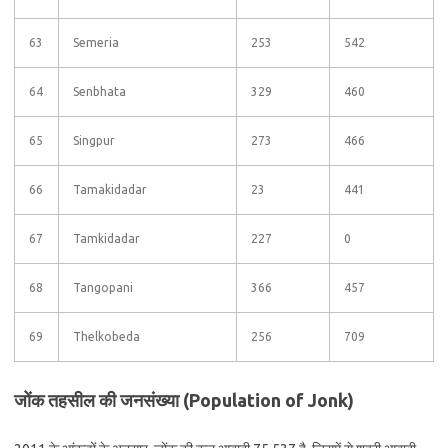
63
Semeria
253
542
64
Senbhata
329
460
65
Singpur
273
466
66
Tamakidadar
23
441
67
Tamkidadar
227
0
68
Tangopani
366
457
69
Thelkobeda
256
709
जोंक तहसील की जनसंख्या (Population of Jonk)