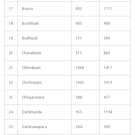
17
Bisora
895
1711
18
Boirbhadi
685
908
19
Budhipali
151
299
20
Chanabeda
313
860
21
Chhindpani
1068
1417
22
Chichiripani
1003
1019
23
Chingarasara
388
477
24
Darlimunda
955
1194
25
Darlinawapara
364
590