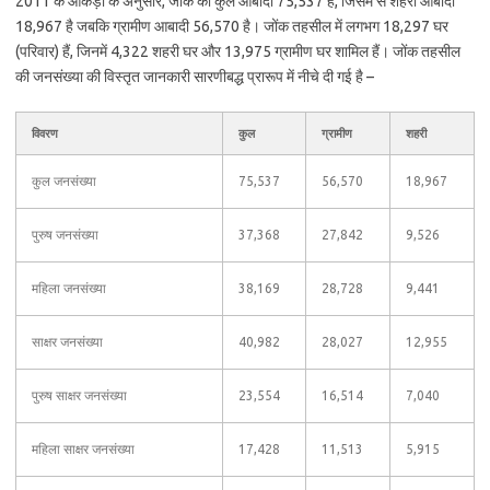
2011 के आंकड़ों के अनुसार, जोंक की कुल आबादी 75,537 है, जिसमें से शहरी आबादी
18,967 है जबकि ग्रामीण आबादी 56,570 है। जोंक तहसील में लगभग 18,297 घर
(परिवार) हैं, जिनमें 4,322 शहरी घर और 13,975 ग्रामीण घर शामिल हैं। जोंक तहसील
की जनसंख्या की विस्तृत जानकारी सारणीबद्ध प्रारूप में नीचे दी गई है –
विवरण
कुल
ग्रामीण
शहरी
कुल जनसंख्या
75,537
56,570
18,967
पुरुष जनसंख्या
37,368
27,842
9,526
महिला जनसंख्या
38,169
28,728
9,441
साक्षर जनसंख्या
40,982
28,027
12,955
पुरुष साक्षर जनसंख्या
23,554
16,514
7,040
महिला साक्षर जनसंख्या
17,428
11,513
5,915