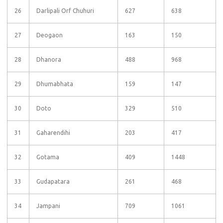
26
Darlipali Orf Chuhuri
627
638
27
Deogaon
163
150
28
Dhanora
488
968
29
Dhumabhata
159
147
30
Doto
329
510
31
Gaharendihi
203
417
32
Gotama
409
1448
33
Gudapatara
261
468
34
Jampani
709
1061