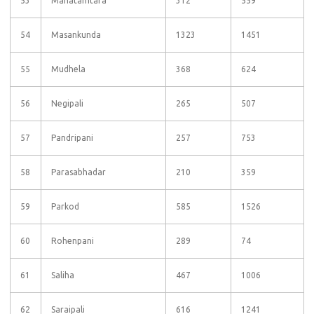
53
Mahatamtara
312
559
54
Masankunda
1323
1451
55
Mudhela
368
624
56
Negipali
265
507
57
Pandripani
257
753
58
Parasabhadar
210
359
59
Parkod
585
1526
60
Rohenpani
289
74
61
Saliha
467
1006
62
Saraipali
616
1241