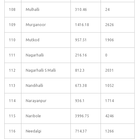
108
Mulhalli
310.46
24
109
Murganoor
1416.18
2626
110
Mutkod
957.51
1906
111
Nagarhalli
216.16
0
112
Nagarhalli S Malli
812.3
2031
113
Nandihalli
673.38
1052
114
Narayanpur
936.1
1714
115
Naribole
3996.75
4246
116
Needalgi
714.37
1266