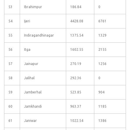
53
Ibrahimpur
186.84
0
54
Ijeri
4428.08
6761
55
Indiragandhinagar
1375.54
1329
56
Itga
1602.55
2155
57
Jainapur
270.19
1256
58
Jalihal
292.36
0
59
Jamberhal
523.85
904
60
Jamkhandi
963.37
1185
61
Janiwar
1022.54
1386