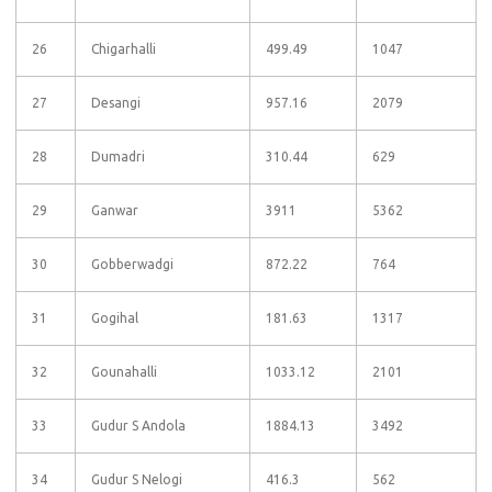
26
Chigarhalli
499.49
1047
27
Desangi
957.16
2079
28
Dumadri
310.44
629
29
Ganwar
3911
5362
30
Gobberwadgi
872.22
764
31
Gogihal
181.63
1317
32
Gounahalli
1033.12
2101
33
Gudur S Andola
1884.13
3492
34
Gudur S Nelogi
416.3
562