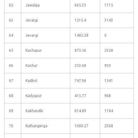
62
Jawalga
665.33
1115
63
Jeratgi
1215.4
3143
64
Jevargi
1482.28
0
65
Kachapur
875.56
2328
66
Kachur
253.68
930
67
Kadkol
747.06
1541
68
Kadyapur
415.77
968
69
Kakhandki
614.89
1184
70
Kalhangerga
1080.27
2308