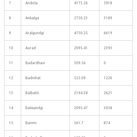
7
Andola
4173.26
5918
8
Ankalga
2750.23
3189
9
Aralgundgi
4750.25
6619
10
Aurad
2095.41
2393
11
Badardhavi
309.56
0
12
Badnihal
525.09
1226
13
Balbatti
2194.38
2621
14
Balwandgi
2095.47
3058
15
Banmi
561.7
874