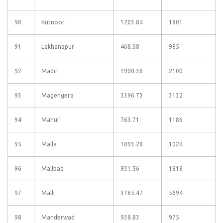
90
Kutnoor
1203.84
1801
91
Lakhanapur
468.08
985
92
Madri
1900.36
2100
93
Magengera
3396.73
3132
94
Mahur
763.71
1186
95
Malla
1093.28
1024
96
Mallbad
931.56
1818
97
Malli
3765.47
5694
98
Manderwad
938.83
975