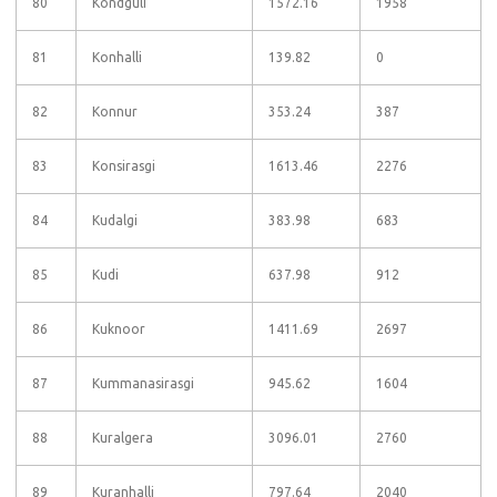
80
Kondguli
1572.16
1958
81
Konhalli
139.82
0
82
Konnur
353.24
387
83
Konsirasgi
1613.46
2276
84
Kudalgi
383.98
683
85
Kudi
637.98
912
86
Kuknoor
1411.69
2697
87
Kummanasirasgi
945.62
1604
88
Kuralgera
3096.01
2760
89
Kuranhalli
797.64
2040