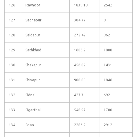
126
Ravnoor
1839.18
2542
127
Sadnapur
304.77
0
128
Saidapur
272.42
962
129
Sathkhed
1605.2
1808
130
Shakapur
456.82
1431
131
Shivapur
908.89
1846
132
Sidnal
427.3
692
133
Sigarthalli
548.97
1700
134
Soan
2286.2
2912