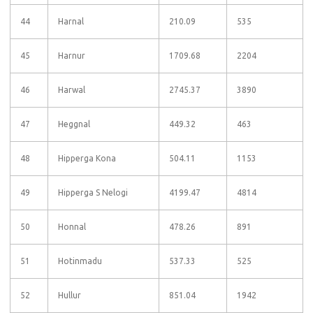
44
Harnal
210.09
535
45
Harnur
1709.68
2204
46
Harwal
2745.37
3890
47
Heggnal
449.32
463
48
Hipperga Kona
504.11
1153
49
Hipperga S Nelogi
4199.47
4814
50
Honnal
478.26
891
51
Hotinmadu
537.33
525
52
Hullur
851.04
1942