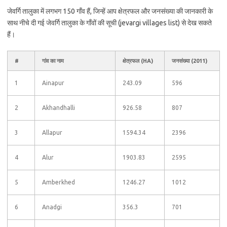
जेवर्गि तालुका में लगभग 150 गाँव हैं, जिन्हें आप क्षेत्रफल और जनसंख्या की जानकारी के
साथ नीचे दी गई जेवर्गि तालुका के गाँवों की सूची (jevargi villages list) से देख सकते
हैं।
#
गांव का नाम
क्षेत्रफल (HA)
जनसंख्या (2011)
1
Ainapur
243.09
596
2
Akhandhalli
926.58
807
3
Allapur
1594.34
2396
4
Alur
1903.83
2595
5
Amberkhed
1246.27
1012
6
Anadgi
356.3
701