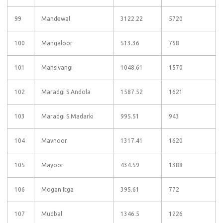
99
Mandewal
3122.22
5720
100
Mangaloor
513.36
758
101
Mansivangi
1048.61
1570
102
Maradgi S Andola
1587.52
1621
103
Maradgi S Madarki
995.51
943
104
Mavnoor
1317.41
1620
105
Mayoor
434.59
1388
106
Mogan Itga
395.61
772
107
Mudbal
1346.5
1226