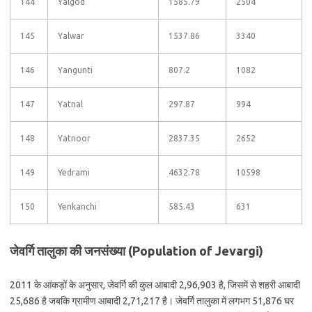
144
Yalgod
1585.79
2504
145
Yalwar
1537.86
3340
146
Yangunti
807.2
1082
147
Yatnal
297.87
994
148
Yatnoor
2837.35
2652
149
Yedrami
4632.78
10598
150
Yenkanchi
585.43
631
जेवर्गि तालुका की जनसंख्या (Population of Jevargi)
2011 के आंकड़ों के अनुसार, जेवर्गि की कुल आबादी 2,96,903 है, जिसमें से शहरी आबादी
25,686 है जबकि ग्रामीण आबादी 2,71,217 है। जेवर्गि तालुका में लगभग 51,876 घर