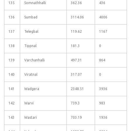
135
Somnathhalli
362.36
436
136
Sumbad
3114.06
4006
137
Telegbal
119.62
1167
138
Tippnal
181.3
0
139
Varchanhalli
497.31
864
140
Viratnal
317.07
0
141
Wadgera
2348.51
3936
142
Warvi
739.3
983
143
Wastari
703.19
1936