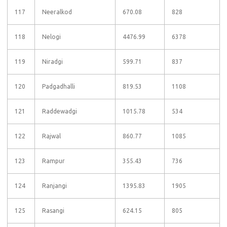
117
Neeralkod
670.08
828
118
Nelogi
4476.99
6378
119
Niradgi
599.71
837
120
Padgadhalli
819.53
1108
121
Raddewadgi
1015.78
534
122
Rajwal
860.77
1085
123
Rampur
355.43
736
124
Ranjangi
1395.83
1905
125
Rasangi
624.15
805