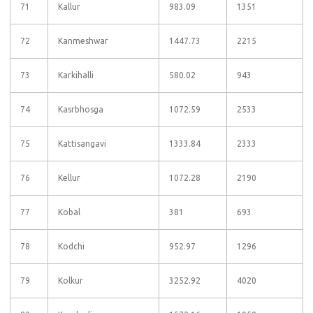
71
Kallur
983.09
1351
72
Kanmeshwar
1447.73
2215
73
Karkihalli
580.02
943
74
Kasrbhosga
1072.59
2533
75
Kattisangavi
1333.84
2333
76
Kellur
1072.28
2190
77
Kobal
381
693
78
Kodchi
952.97
1296
79
Kolkur
3252.92
4020