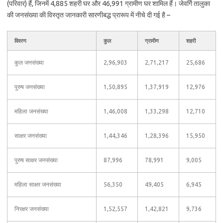
(परिवार) हैं, जिनमें 4,885 शहरी घर और 46,991 ग्रामीण घर शामिल हैं। जेवर्गि तालुका
की जनसंख्या की विस्तृत जानकारी सारणीबद्ध प्रारूप में नीचे दी गई है –
विवरण
कुल
ग्रामीण
शहरी
कुल जनसंख्या
2,96,903
2,71,217
25,686
पुरुष जनसंख्या
1,50,895
1,37,919
12,976
महिला जनसंख्या
1,46,008
1,33,298
12,710
साक्षर जनसंख्या
1,44,346
1,28,396
15,950
पुरुष साक्षर जनसंख्या
87,996
78,991
9,005
महिला साक्षर जनसंख्या
56,350
49,405
6,945
निरक्षर जनसंख्या
1,52,557
1,42,821
9,736