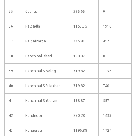
35
Gulihal
335.65
0
36
Halgadla
1153.35
1910
37
Halgattarga
335.41
417
38
Hanchinal Bhari
198.87
0
39
Hanchinal S Nelogi
319.82
1136
40
Hanchinal S Sulekhan
319.82
740
41
Hanchinal S Yedrami
198.87
557
42
Handnoor
870.28
1433
43
Hangerga
1196.88
1724