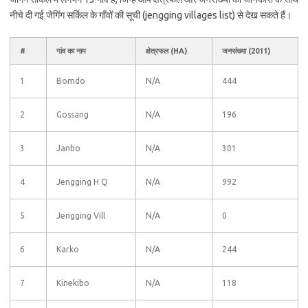
नीचे दी गई जेगिंग सर्किल के गाँवों की सूची (jengging villages list) से देख सकते हैं।
#
गांव का नाम
क्षेत्रफल (HA)
जनसंख्या (2011)
1
Bomdo
N/A
444
2
Gossang
N/A
196
3
Janbo
N/A
301
4
Jengging H Q
N/A
992
5
Jengging Vill
N/A
0
6
Karko
N/A
244
7
Kinekibo
N/A
118