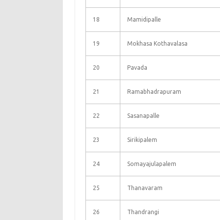
18
Mamidipalle
19
Mokhasa Kothavalasa
20
Pavada
21
Ramabhadrapuram
22
Sasanapalle
23
Sirikipalem
24
Somayajulapalem
25
Thanavaram
26
Thandrangi