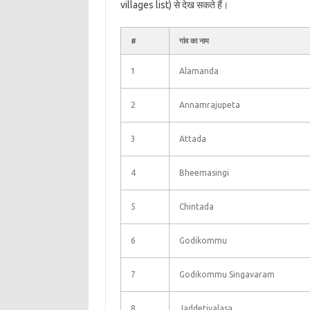
villages list) से देख सकते हैं।
#
गांव का नाम
1
Alamanda
2
Annamrajupeta
3
Attada
4
Bheemasingi
5
Chintada
6
Godikommu
7
Godikommu Singavaram
8
Jaddetivalasa