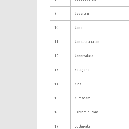
9
Jagaram
10
Jami
11
Jamiagraharam
12
Jannivalasa
13
Kalagada
14
Kirla
15
Kumaram
16
Lakshmipuram
17
Lotlapalle