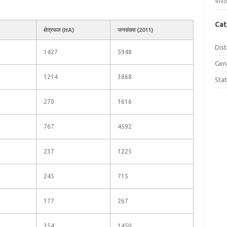
भारत
Cat
क्षेत्रफल (HA)
जनसंख्या (2011)
Dist
1427
5948
Gen
1214
3868
Sta
270
1616
767
4592
237
1225
245
715
177
267
354
1450