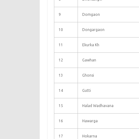
9
Domgaon
10
Dongargaon
11
Ekurka Kh
12
Gawhan
13
Ghonsi
14
Gutti
15
Halad Wadhavana
16
Hawarga
17
Hokarna