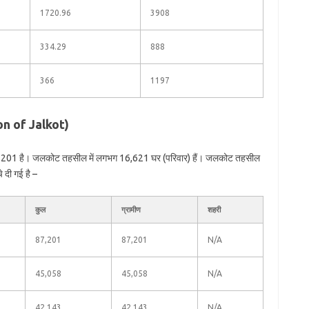
1720.96
3908
334.29
888
366
1197
on of Jalkot)
7,201 है। जलकोट तहसील में लगभग 16,621 घर (परिवार) हैं। जलकोट तहसील
े दी गई है –
कुल
ग्रामीण
शहरी
87,201
87,201
N/A
45,058
45,058
N/A
42,143
42,143
N/A