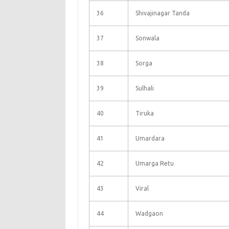
36
Shivajinagar Tanda
37
Sonwala
38
Sorga
39
Sulhali
40
Tiruka
41
Umardara
42
Umarga Retu
43
Viral
44
Wadgaon