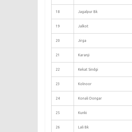
18
Jagalpur Bk
19
Jalkot
20
Jirga
21
Karanji
22
Kekat Sindgi
23
Kolnoor
24
Konali Dongar
25
Kunki
26
Lali Bk