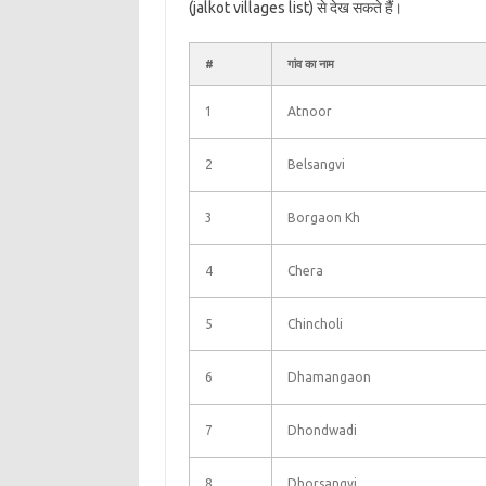
(jalkot villages list) से देख सकते हैं।
#
गांव का नाम
1
Atnoor
2
Belsangvi
3
Borgaon Kh
4
Chera
5
Chincholi
6
Dhamangaon
7
Dhondwadi
8
Dhorsangvi