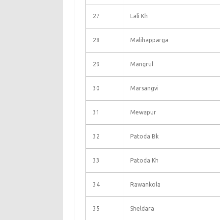
27
Lali Kh
28
Malihapparga
29
Mangrul
30
Marsangvi
31
Mewapur
32
Patoda Bk
33
Patoda Kh
34
Rawankola
35
Sheldara