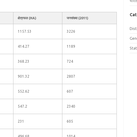
भारत
Cat
क्षेत्रफल (HA)
जनसंख्या (2011)
Dist
1157.53
3226
Gen
414.27
1189
Sta
368.23
724
901.32
2807
552.62
607
547.2
2340
231
605
496.68
1014