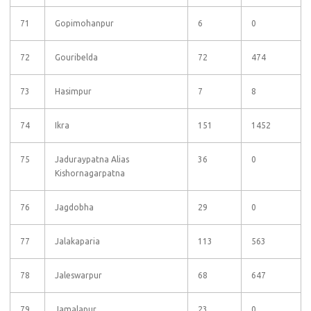
71
Gopimohanpur
6
0
72
Gouribelda
72
474
73
Hasimpur
7
8
74
Ikra
151
1452
75
Jaduraypatna Alias
36
0
Kishornagarpatna
76
Jagdobha
29
0
77
Jalakaparia
113
563
78
Jaleswarpur
68
647
79
Jamalapur
23
0