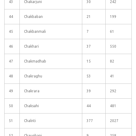
43
Chakarjuni
30
242
44
Chakbaban
21
199
45
Chakbanmali
7
61
46
Chakhari
37
550
47
Chakmadhab
15
82
48
Chakraghu
53
41
49
Chakrara
39
292
50
Chaksahi
44
481
51
Chalnti
377
2027
52
Chaughani
9
258