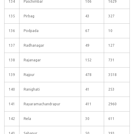
134
Paschimbar
106
1629
135
Pirbag
43
327
136
Podpada
67
10
137
Radhanagar
49
127
138
Rajanagar
152
731
139
Rajpur
478
3518
140
Ranighati
41
253
141
Rayaramachandrapur
411
2960
142
Rela
30
611
143
Sahapur
50
393