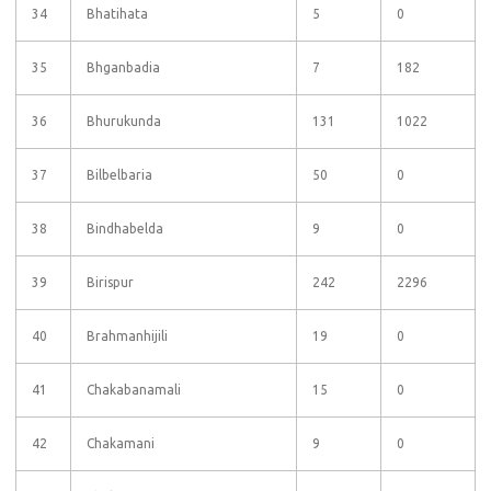
34
Bhatihata
5
0
35
Bhganbadia
7
182
36
Bhurukunda
131
1022
37
Bilbelbaria
50
0
38
Bindhabelda
9
0
39
Birispur
242
2296
40
Brahmanhijili
19
0
41
Chakabanamali
15
0
42
Chakamani
9
0