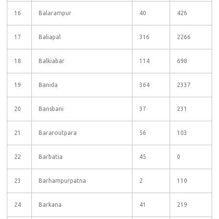
16
Balarampur
40
426
17
Baliapal
316
2266
18
Balkiabar
114
698
19
Banida
364
2337
20
Bansbani
37
231
21
Bararoutpara
56
103
22
Barbatia
45
0
23
Barhampurpatna
2
110
24
Barkana
41
219