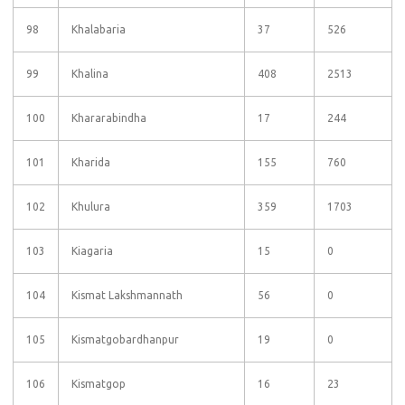
98
Khalabaria
37
526
99
Khalina
408
2513
100
Khararabindha
17
244
101
Kharida
155
760
102
Khulura
359
1703
103
Kiagaria
15
0
104
Kismat Lakshmannath
56
0
105
Kismatgobardhanpur
19
0
106
Kismatgop
16
23