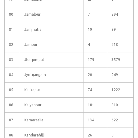
80
Jamalpur
7
294
81
Jamjhatia
19
99
82
Jampur
4
218
83
Jharpimpal
179
3579
84
Jyotijangam
20
249
85
Kalikapur
74
1222
86
Kalyanpur
181
810
87
Kamarsalia
134
622
88
Kandarahijli
26
0