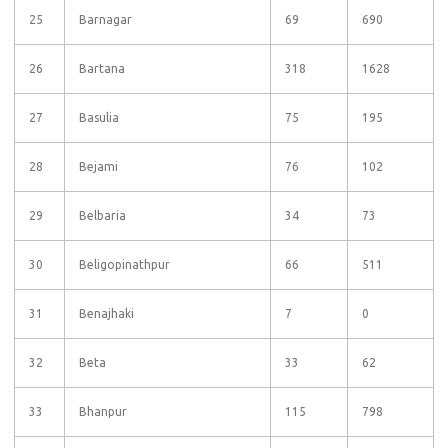
25
Barnagar
69
690
26
Bartana
318
1628
27
Basulia
75
195
28
Bejami
76
102
29
Belbaria
34
73
30
Beligopinathpur
66
511
31
Benajhaki
7
0
32
Beta
33
62
33
Bhanpur
115
798