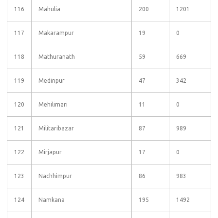
116
Mahulia
200
1201
117
Makarampur
19
0
118
Mathuranath
59
669
119
Medinpur
47
342
120
Mehilimari
11
0
121
Militaribazar
87
989
122
Mirjapur
17
0
123
Nachhimpur
86
983
124
Namkana
195
1492