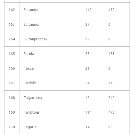
162
Sulsunda
140
490
163
Sultanpur
27
0
164
Sultanpurchak
12
0
165
Surula
57
173
166
Takua
21
0
167
Taldobi
24
138
168
Talgachhia
42
240
169
Taribtpur
114
476
170
Tegaria
34
65