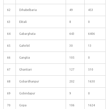
62
Dihabelbaria
49
453
63
Ektali
8
0
64
Gabarghata
643
6406
65
Gahirbil
30
13
66
Gangtia
105
0
67
Ghantiari
127
510
68
Gobardhanpur
202
1630
69
Gobindapur
9
0
70
Gopa
106
1624