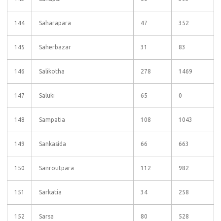
144
Saharapara
47
352
145
Saherbazar
31
83
146
Salikotha
278
1469
147
Saluki
65
0
148
Sampatia
108
1043
149
Sankasida
66
663
150
Sanroutpara
112
982
151
Sarkatia
34
258
152
Sarsa
80
528