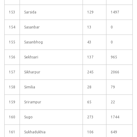
153
Sarsida
129
1497
154
Sasanbar
13
0
155
Sasanbhog
43
0
156
Sekhsari
137
965
157
Sikharpur
245
2066
158
Similia
28
79
159
Srirampur
65
22
160
Sugo
273
1744
161
Sukhadukhia
106
649