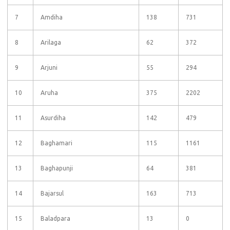
7
Amdiha
138
731
8
Arilaga
62
372
9
Arjuni
55
294
10
Aruha
375
2202
11
Asurdiha
142
479
12
Baghamari
115
1161
13
Baghapunji
64
381
14
Bajarsul
163
713
15
Baladpara
13
0