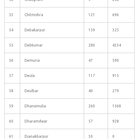
53
Chitmishra
121
696
54
Debakarpur
159
325
55
Debkumar
280
4334
56
Demuria
47
590
57
Deula
117
915
58
Deulbar
40
279
59
Dhansimulia
260
1568
60
Dharamdwar
57
928
61
Dianakbarpur
30
0