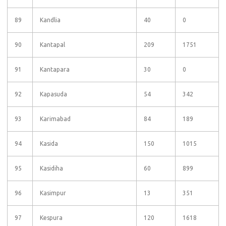
89
Kandlia
40
0
90
Kantapal
209
1751
91
Kantapara
30
0
92
Kapasuda
54
342
93
Karimabad
84
189
94
Kasida
150
1015
95
Kasidiha
60
899
96
Kasimpur
13
351
97
Kespura
120
1618