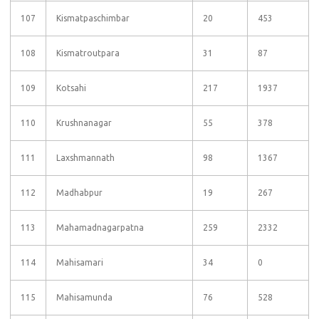
107
Kismatpaschimbar
20
453
108
Kismatroutpara
31
87
109
Kotsahi
217
1937
110
Krushnanagar
55
378
111
Laxshmannath
98
1367
112
Madhabpur
19
267
113
Mahamadnagarpatna
259
2332
114
Mahisamari
34
0
115
Mahisamunda
76
528