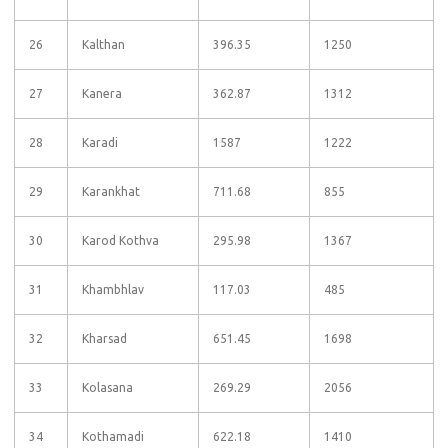
26
Kalthan
396.35
1250
27
Kanera
362.87
1312
28
Karadi
1587
1222
29
Karankhat
711.68
855
30
Karod Kothva
295.98
1367
31
Khambhlav
117.03
485
32
Kharsad
651.45
1698
33
Kolasana
269.29
2056
34
Kothamadi
622.18
1410