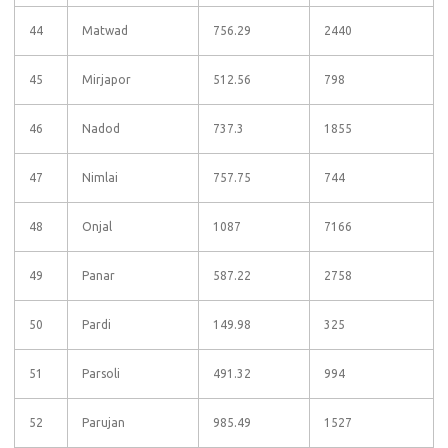
44
Matwad
756.29
2440
45
Mirjapor
512.56
798
46
Nadod
737.3
1855
47
Nimlai
757.75
744
48
Onjal
1087
7166
49
Panar
587.22
2758
50
Pardi
149.98
325
51
Parsoli
491.32
994
52
Parujan
985.49
1527