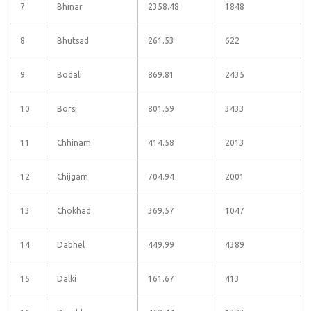
7
Bhinar
2358.48
1848
8
Bhutsad
261.53
622
9
Bodali
869.81
2435
10
Borsi
801.59
3433
11
Chhinam
414.58
2013
12
Chijgam
704.94
2001
13
Chokhad
369.57
1047
14
Dabhel
449.99
4389
15
Dalki
161.67
413