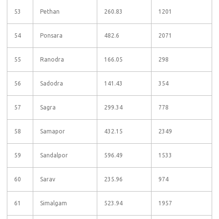
53
Pethan
260.83
1201
54
Ponsara
482.6
2071
55
Ranodra
166.05
298
56
Sadodra
141.43
354
57
Sagra
299.34
778
58
Samapor
432.15
2349
59
Sandalpor
596.49
1533
60
Sarav
235.96
974
61
Simalgam
523.94
1957