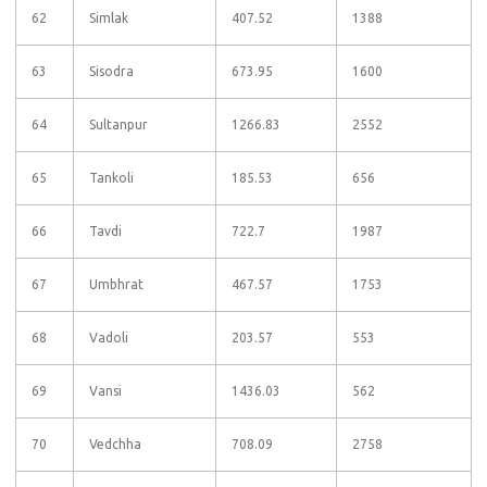
62
Simlak
407.52
1388
63
Sisodra
673.95
1600
64
Sultanpur
1266.83
2552
65
Tankoli
185.53
656
66
Tavdi
722.7
1987
67
Umbhrat
467.57
1753
68
Vadoli
203.57
553
69
Vansi
1436.03
562
70
Vedchha
708.09
2758