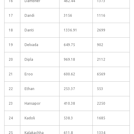
16
Dambher
462.44
1373
17
Dandi
3156
1116
18
Danti
1336.91
2699
19
Delvada
649.75
902
20
Dipla
969.18
2112
21
Eroo
600.62
6569
22
Ethan
253.37
553
23
Hansapor
410.38
2250
24
Kadoli
538.3
1685
25
Kalakachha
611.8
1334