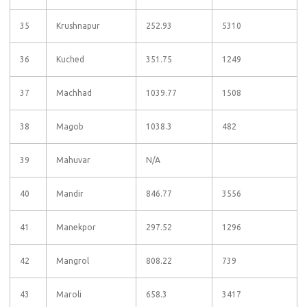
35
Krushnapur
252.93
5310
36
Kuched
351.75
1249
37
Machhad
1039.77
1508
38
Magob
1038.3
482
39
Mahuvar
N/A
40
Mandir
846.77
3556
41
Manekpor
297.52
1296
42
Mangrol
808.22
739
43
Maroli
658.3
3417