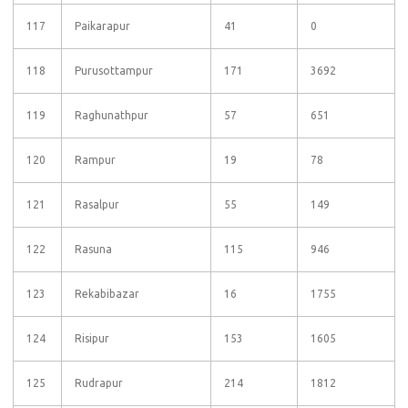
117
Paikarapur
41
0
118
Purusottampur
171
3692
119
Raghunathpur
57
651
120
Rampur
19
78
121
Rasalpur
55
149
122
Rasuna
115
946
123
Rekabibazar
16
1755
124
Risipur
153
1605
125
Rudrapur
214
1812