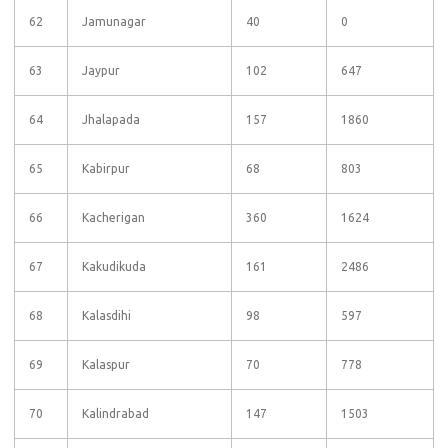
62
Jamunagar
40
0
63
Jaypur
102
647
64
Jhalapada
157
1860
65
Kabirpur
68
803
66
Kacherigan
360
1624
67
Kakudikuda
161
2486
68
Kalasdihi
98
597
69
Kalaspur
70
778
70
Kalindrabad
147
1503