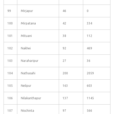
99
Mirjapur
46
0
100
Mirpatana
42
334
101
Mituani
38
112
102
Nakhei
92
469
103
Naraharipur
27
36
104
Nathasahi
200
2059
105
Nelipur
163
603
106
Nilakanthapur
137
1145
107
Nischinta
97
566