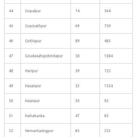
44
Gopalpur
74
564
45
Gopinathpur
69
759
46
Gothapur
89
485
47
Goudasahigobindapur
58
1084
48
Haripur
59
725
49
Hasanpur
53
1554
50
Hasinpur
30
92
51
Hatiabanka
47
85
52
Hemantasingpur
85
253