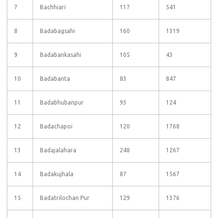
7
Bachhiari
117
541
8
Badabagsahi
160
1319
9
Badabankasahi
105
43
10
Badabanta
83
847
11
Badabhubanpur
93
124
12
Badachapoi
120
1768
13
Badajalahara
248
1267
14
Badakujhala
87
1567
15
Badatrilochan Pur
129
1376