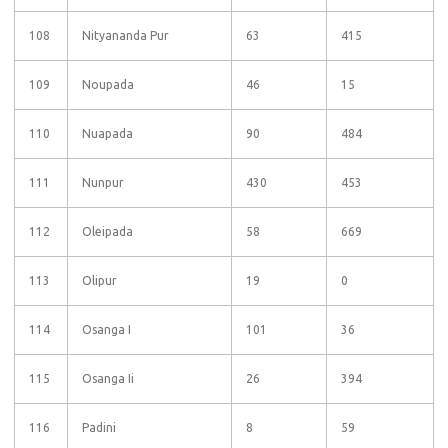
108
Nityananda Pur
63
415
109
Noupada
46
15
110
Nuapada
90
484
111
Nunpur
430
453
112
Oleipada
58
669
113
Olipur
19
0
114
Osanga I
101
36
115
Osanga Ii
26
394
116
Padini
8
59