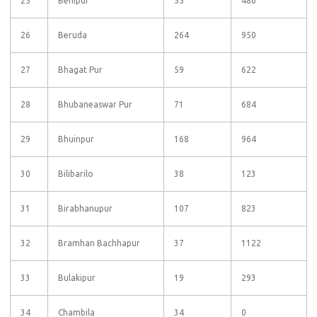
25
Benipur
55
486
26
Beruda
264
950
27
Bhagat Pur
59
622
28
Bhubaneaswar Pur
71
684
29
Bhuinpur
168
964
30
Bilibarilo
38
123
31
Birabhanupur
107
823
32
Bramhan Bachhapur
37
1122
33
Bulakipur
19
293
34
Chambila
34
0