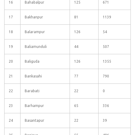
16
Bahabalpur
125
671
17
Bakhanpur
81
1139
18
Balarampur
126
54
19
Baliamunduli
44
507
20
Baliguda
126
1355
21
Bankasahi
77
790
22
Barabati
22
0
23
Barhampur
65
336
24
Basantapur
22
39