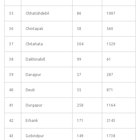
35
Chhatishdebil
86
1087
36
Chintapali
58
560
37
Chitahata
304
1529
38
Dakhinabill
99
61
39
Darajpur
57
287
40
Deuli
55
871
41
Durgapur
258
1164
42
Erbank
171
2143
43
Gobindpur
149
1738