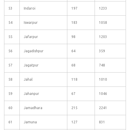
53
Indaroi
197
1233
54
Iswarpur
183
1058
55
Jafarpur
98
1203
56
Jagadishpur
64
359
57
Jagatpur
68
748
58
Jahal
118
1010
59
Jahanpur
67
1046
60
Jamadhara
215
2241
61
Jamuna
127
831