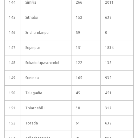
144
Similia
266
2011
145
Sithaloi
152
632
146
Srichandanpur
59
0
147
Sujanpur
151
1834
148
Sukadeitipaschimbil
122
138
149
Suninda
165
932
150
Talagadia
45
451
151
Thiardebil I
38
317
152
Torada
61
632