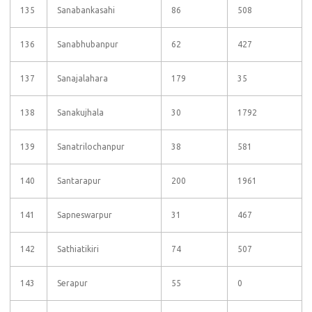
135
Sanabankasahi
86
508
136
Sanabhubanpur
62
427
137
Sanajalahara
179
35
138
Sanakujhala
30
1792
139
Sanatrilochanpur
38
581
140
Santarapur
200
1961
141
Sapneswarpur
31
467
142
Sathiatikiri
74
507
143
Serapur
55
0