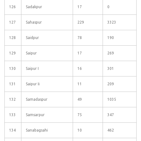
126
Sadakpur
17
0
127
Sahaspur
229
3323
128
Saidpur
78
190
129
Saipur
17
269
130
Saipur I
16
301
131
Saipur Ii
11
209
132
Samadaspur
49
1035
133
Samsarpur
75
347
134
Sanabagsahi
10
462