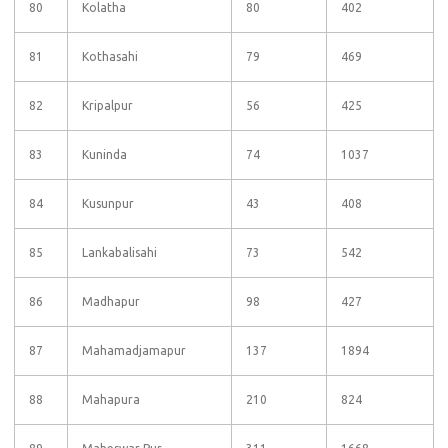
80
Kolatha
80
402
81
Kothasahi
79
469
82
Kripalpur
56
425
83
Kuninda
74
1037
84
Kusunpur
43
408
85
Lankabalisahi
73
542
86
Madhapur
98
427
87
Mahamadjamapur
137
1894
88
Mahapura
210
824