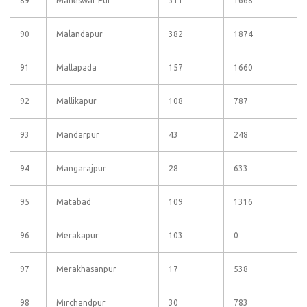
89
Maheswar Pur
311
1668
90
Malandapur
382
1874
91
Mallapada
157
1660
92
Mallikapur
108
787
93
Mandarpur
43
248
94
Mangarajpur
28
633
95
Matabad
109
1316
96
Merakapur
103
0
97
Merakhasanpur
17
538
98
Mirchandpur
30
783