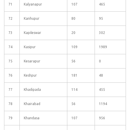
71
Kalyanapur
107
465
72
Kanhupur
80
95
73
Kapileswar
20
302
74
Kasipur
109
1989
75
Kesarapur
56
0
76
Keshpur
181
48
77
Khadipada
114
455
78
Khairabad
56
1194
79
Khandasa
107
956