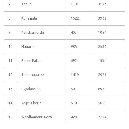
7
Kodur
1391
3187
8
Kommala
1622
3908
9
Kunchamarthi
403
1057
10
Nagaram
985
2534
11
Parsai Palle
692
1931
12
Thimmapuram
1419
2928
13
Uyyalawada
501
896
14
Velpu Cherla
538
585
15
Wardhamanu Kota
4203
7284