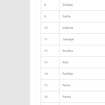
8
Dodwar
9
Garha
10
Indarwa
11
Jainagar
12
Korahia
13
Kuar
14
Pachhar
15
Parsa
16
Parwa