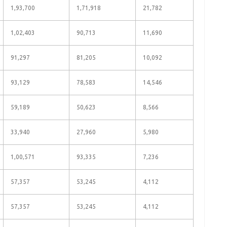
1,93,700
1,71,918
21,782
1,02,403
90,713
11,690
91,297
81,205
10,092
93,129
78,583
14,546
59,189
50,623
8,566
33,940
27,960
5,980
1,00,571
93,335
7,236
57,357
53,245
4,112
57,357
53,245
4,112