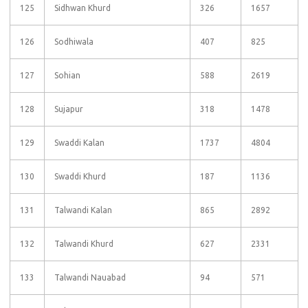
125
Sidhwan Khurd
326
1657
126
Sodhiwala
407
825
127
Sohian
588
2619
128
Sujapur
318
1478
129
Swaddi Kalan
1737
4804
130
Swaddi Khurd
187
1136
131
Talwandi Kalan
865
2892
132
Talwandi Khurd
627
2331
133
Talwandi Nauabad
94
571