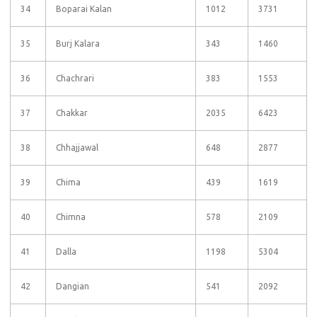
34
Boparai Kalan
1012
3731
35
Burj Kalara
343
1460
36
Chachrari
383
1553
37
Chakkar
2035
6423
38
Chhajjawal
648
2877
39
Chima
439
1619
40
Chimna
578
2109
41
Dalla
1198
5304
42
Dangian
541
2092