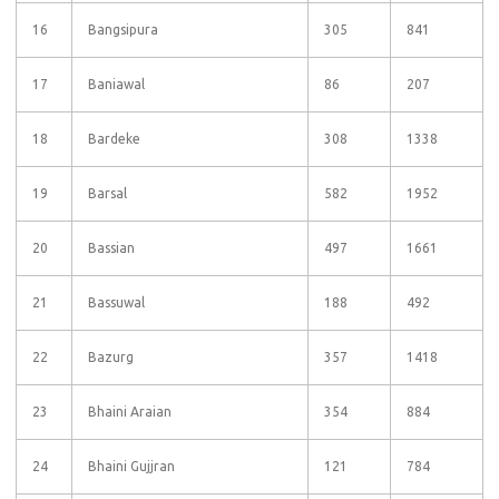
16
Bangsipura
305
841
17
Baniawal
86
207
18
Bardeke
308
1338
19
Barsal
582
1952
20
Bassian
497
1661
21
Bassuwal
188
492
22
Bazurg
357
1418
23
Bhaini Araian
354
884
24
Bhaini Gujjran
121
784