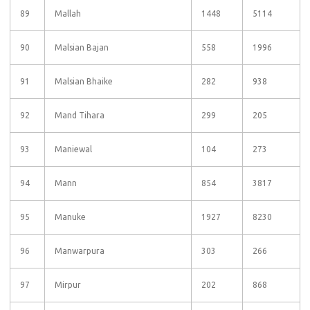
89
Mallah
1448
5114
90
Malsian Bajan
558
1996
91
Malsian Bhaike
282
938
92
Mand Tihara
299
205
93
Maniewal
104
273
94
Mann
854
3817
95
Manuke
1927
8230
96
Manwarpura
303
266
97
Mirpur
202
868