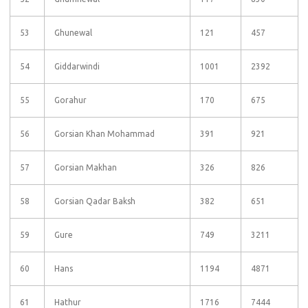
53
Ghunewal
121
457
54
Giddarwindi
1001
2392
55
Gorahur
170
675
56
Gorsian Khan Mohammad
391
921
57
Gorsian Makhan
326
826
58
Gorsian Qadar Baksh
382
651
59
Gure
749
3211
60
Hans
1194
4871
61
Hathur
1716
7444