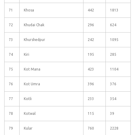
71
Khosa
442
1813
72
Khudai Chak
296
624
73
Khurshedpur
242
1095
74
Kiri
195
285
75
Kot Mana
423
1104
76
Kot Umra
396
376
77
Kotli
233
354
78
Kotwal
115
39
79
Kular
760
2228