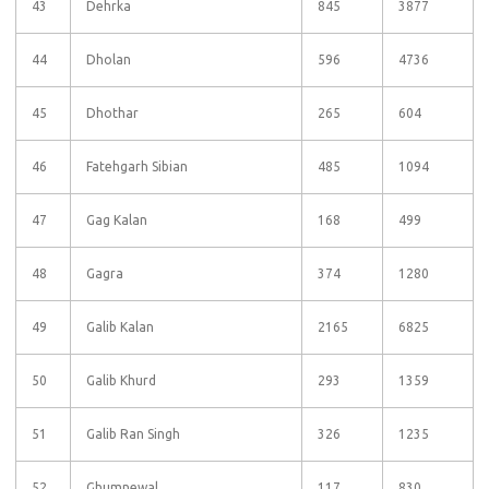
43
Dehrka
845
3877
44
Dholan
596
4736
45
Dhothar
265
604
46
Fatehgarh Sibian
485
1094
47
Gag Kalan
168
499
48
Gagra
374
1280
49
Galib Kalan
2165
6825
50
Galib Khurd
293
1359
51
Galib Ran Singh
326
1235
52
Ghumnewal
117
830