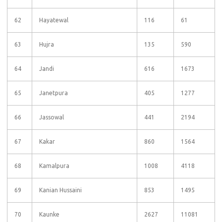
62
Hayatewal
116
61
63
Hujra
135
590
64
Jandi
616
1673
65
Janetpura
405
1277
66
Jassowal
441
2194
67
Kakar
860
1564
68
Kamalpura
1008
4118
69
Kanian Hussaini
853
1495
70
Kaunke
2627
11081