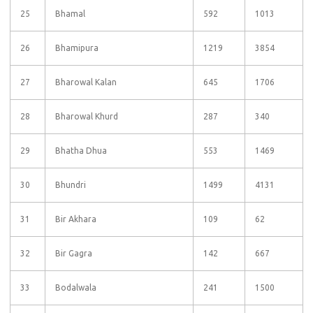
25
Bhamal
592
1013
26
Bhamipura
1219
3854
27
Bharowal Kalan
645
1706
28
Bharowal Khurd
287
340
29
Bhatha Dhua
553
1469
30
Bhundri
1499
4131
31
Bir Akhara
109
62
32
Bir Gagra
142
667
33
Bodalwala
241
1500