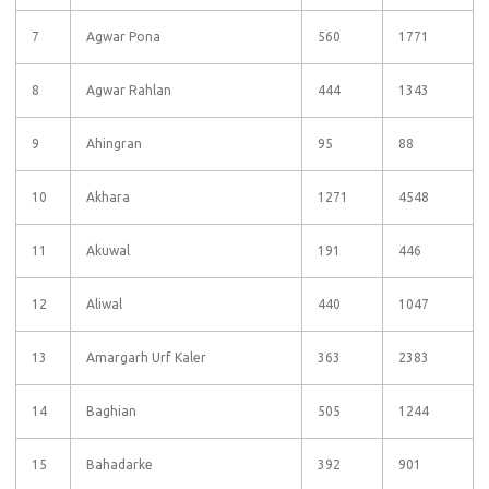
7
Agwar Pona
560
1771
8
Agwar Rahlan
444
1343
9
Ahingran
95
88
10
Akhara
1271
4548
11
Akuwal
191
446
12
Aliwal
440
1047
13
Amargarh Urf Kaler
363
2383
14
Baghian
505
1244
15
Bahadarke
392
901