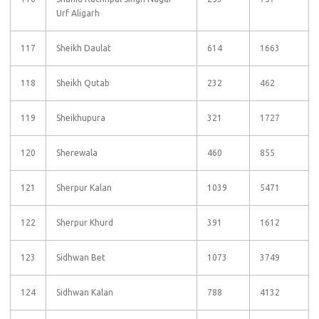
Urf Aligarh
117
Sheikh Daulat
614
1663
118
Sheikh Qutab
232
462
119
Sheikhupura
321
1727
120
Sherewala
460
855
121
Sherpur Kalan
1039
5471
122
Sherpur Khurd
391
1612
123
Sidhwan Bet
1073
3749
124
Sidhwan Kalan
788
4132