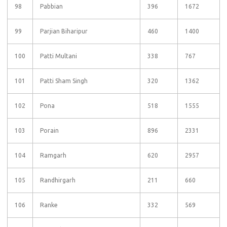
98
Pabbian
396
1672
99
Parjian Biharipur
460
1400
100
Patti Multani
338
767
101
Patti Sham Singh
320
1362
102
Pona
518
1555
103
Porain
896
2331
104
Ramgarh
620
2957
105
Randhirgarh
211
660
106
Ranke
332
569