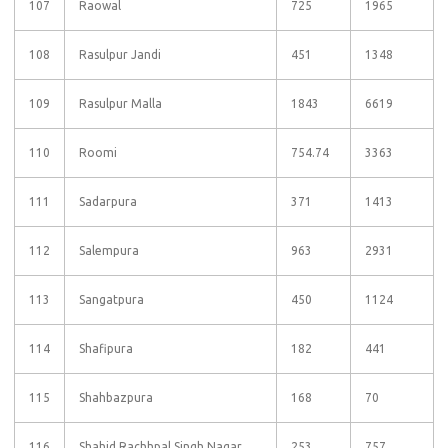
107
Raowal
725
1965
108
Rasulpur Jandi
451
1348
109
Rasulpur Malla
1843
6619
110
Roomi
754.74
3363
111
Sadarpura
371
1413
112
Salempura
963
2931
113
Sangatpura
450
1124
114
Shafipura
182
441
115
Shahbazpura
168
70
116
Shahid Rachhpal Singh Nagar
253
757